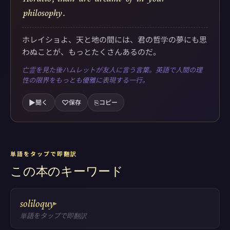
philosophy
.
ホレイショよ、天と地の間には、君の哲学の夢にも思
わぬことが、もっとたくさんあるのだ。
亡霊を見た後ハムレットが友人に言う言葉。英語で人間の理
性の限界をもっとも優雅に表現する一行。
▶
♡
⎘
聞く
保存
コピー
単語をタップで即翻訳
この本のキーワード
soliloquy
▸
単語をタップで即翻訳