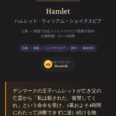
Hamlet
ハムレット
·
ウィリアム・シェイクスピア
上級 — 英語で出会うシェイクスピア悲劇の頂点
読書時間
·
12〜16時間
古典
悲劇
シェイクスピア
哲学
英国文学
WRITTEN BY
MK
Messi Ki
デンマークの王子ハムレットが亡き父の
亡霊から「私は殺された、復讐してく
れ」という命令を受け、5幕およそ4時間
にわたって決断できずに迷い続ける物