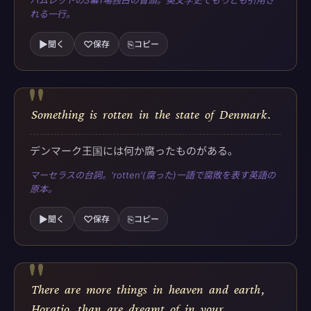
ハムレットの3幕1場独白の冒頭。英文学史でもっとも引用さ
れる一行。
▶
♡
⎘
聞く
保存
コピー
"
Something
is
rotten
in
the
state
of
Denmark
.
デンマーク王国には何か腐ったものがある。
マーセラスの台詞。'rotten'(腐った)一語で腐敗を表す英語の
原本。
▶
♡
⎘
聞く
保存
コピー
"
There
are
more
things
in
heaven
and
earth
,
Horatio
,
than
are
dreamt
of
in
your