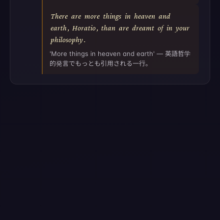
There
are
more
things
in
heaven
and
earth
,
Horatio
,
than
are
dreamt
of
in
your
philosophy
.
'More things in heaven and earth' — 英語哲学
的発言でもっとも引用される一行。