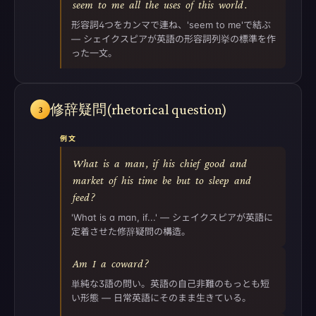
seem
to
me
all
the
uses
of
this
world
.
形容詞4つをカンマで連ね、'seem to me'で結ぶ
— シェイクスピアが英語の形容詞列挙の標準を作
った一文。
修辞疑問(rhetorical question)
3
例文
What
is
a
man
,
if
his
chief
good
and
market
of
his
time
be
but
to
sleep
and
feed
?
'What is a man, if...' — シェイクスピアが英語に
定着させた修辞疑問の構造。
Am
I
a
coward
?
単純な3語の問い。英語の自己非難のもっとも短
い形態 — 日常英語にそのまま生きている。