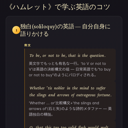
《ハムレット》で学ぶ英語のコツ
独白(soliloquy)の英語 — 自分自身に
1
語りかける
例文
To
be
,
or
not
to
be
,
that
is
the
question
.
英文学でもっとも有名な一行。'to V or not to
V'は英語の決断構文の祖 — 日常英語でも"to buy
or not to buy"のようにパロディされる。
Whether
'
tis
nobler
in
the
mind
to
suffer
the
slings
and
arrows
of
outrageous
fortune
.
'Whether ... or'比較構文+'the slings and
arrows of'(石と矢)のような詩的メタファー — 英
語独白の精髄。
O
,
that
this
too
too
solid
flesh
would
melt
.