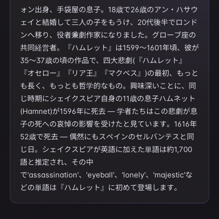
ォン出身、手袋屋の息子。18歳で26歳のアン・ハサウ
ェイと結婚して三人の子をもうけ、20代後半でロンド
ンへ移り、役者兼劇作家になりました。グローブ座の
共同経営者。『ハムレット』は1599〜1601年頃、彼が
35〜37歳の頃の作品で、四大悲劇(『ハムレット』
『オセロー』『リア王』『マクベス』)の最初、もっと
も長く、もっとも哲学的なもの。興味深いことに、同
じ時期にシェイクスピア自身の11歳の息子ハムネット
(Hamnet)が1596年に死去 — 学者たちはこの悲劇が息
子の死への哀悼の影響を受けたと見ています。1616年
52歳で死去 — 偶然にもスペインのセルバンテスと同
じ日。シェイクスピアが英語に加えた単語は約1,700
語と推定され、その中
で'assassination'、'eyeball'、'lonely'、'majestic'な
どの単語は『ハムレット』に初めて登場します。