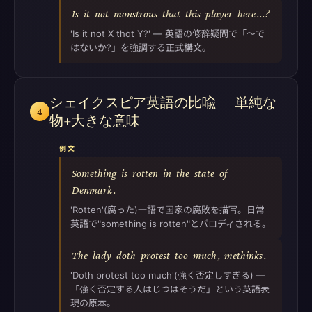
Is
it
not
monstrous
that
this
player
here
...?
'Is it not X that Y?' — 英語の修辞疑問で「〜で
はないか?」を強調する正式構文。
シェイクスピア英語の比喩 — 単純な
4
物+大きな意味
例文
Something
is
rotten
in
the
state
of
Denmark
.
'Rotten'(腐った)一語で国家の腐敗を描写。日常
英語で"something is rotten"とパロディされる。
The
lady
doth
protest
too
much
,
methinks
.
'Doth protest too much'(強く否定しすぎる) —
「強く否定する人はじつはそうだ」という英語表
現の原本。