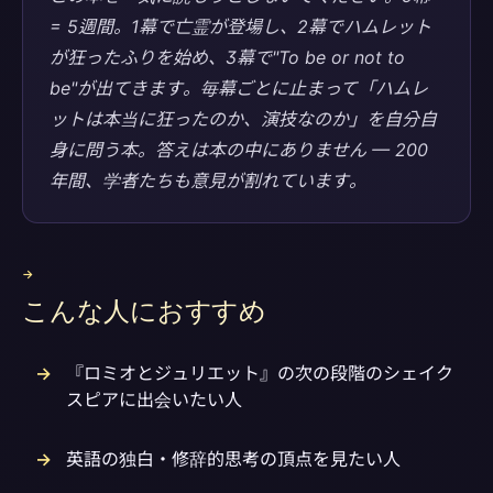
= 5週間。1幕で亡霊が登場し、2幕でハムレット
が狂ったふりを始め、3幕で"To be or not to
be"が出てきます。毎幕ごとに止まって「ハムレ
ットは本当に狂ったのか、演技なのか」を自分自
身に問う本。答えは本の中にありません — 200
年間、学者たちも意見が割れています。
→
こんな人におすすめ
『ロミオとジュリエット』の次の段階のシェイク
スピアに出会いたい人
英語の独白・修辞的思考の頂点を見たい人