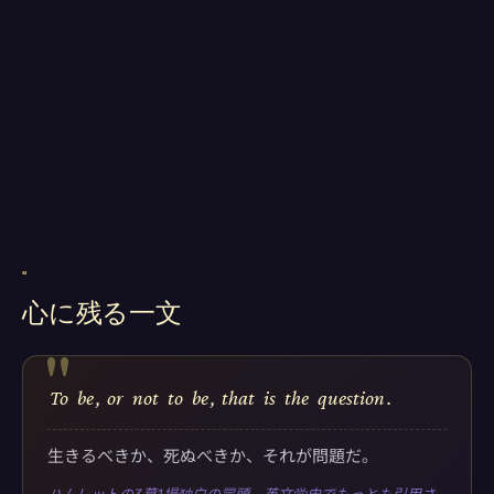
"
心に残る一文
"
To
be
,
or
not
to
be
,
that
is
the
question
.
生きるべきか、死ぬべきか、それが問題だ。