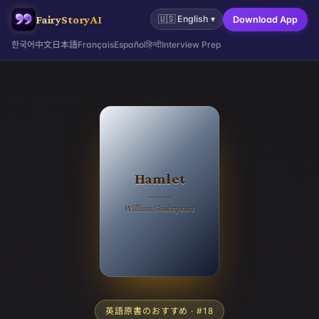
FairyStoryAI
🇺🇸
English
▾
Download App
한국어
中文
日本語
Français
Español
हिन्दी
Interview Prep
Hamlet
William Shakespeare
英語原書のおすすめ
· #
18