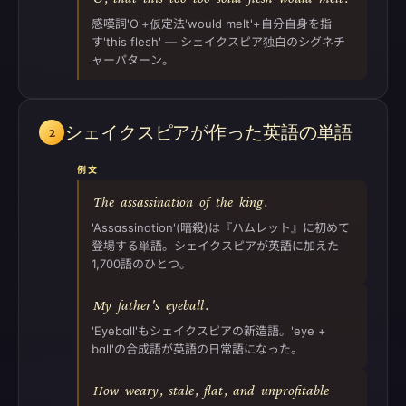
感嘆詞'O'+仮定法'would melt'+自分自身を指
す'this flesh' — シェイクスピア独白のシグネチ
ャーパターン。
シェイクスピアが作った英語の単語
2
例文
The
assassination
of
the
king
.
'Assassination'(暗殺)は『ハムレット』に初めて
登場する単語。シェイクスピアが英語に加えた
1,700語のひとつ。
My
father's
eyeball
.
'Eyeball'もシェイクスピアの新造語。'eye +
ball'の合成語が英語の日常語になった。
How
weary
,
stale
,
flat
,
and
unprofitable