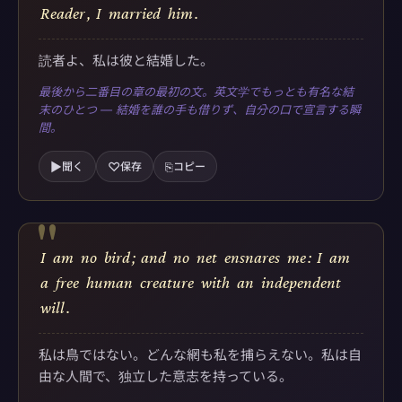
"
Reader
,
I
married
him
.
読者よ、私は彼と結婚した。
最後から二番目の章の最初の文。英文学でもっとも有名な結
末のひとつ — 結婚を誰の手も借りず、自分の口で宣言する瞬
間。
▶
♡
⎘
聞く
保存
コピー
"
I
am
no
bird
;
and
no
net
ensnares
me
:
I
am
a
free
human
creature
with
an
independent
will
.
私は鳥ではない。どんな網も私を捕らえない。私は自
由な人間で、独立した意志を持っている。