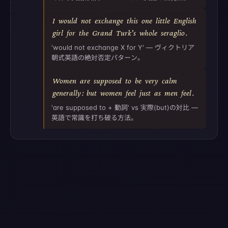
I
would
not
exchange
this
one
little
English
girl
for
the
Grand
Turk's
whole
seraglio
.
'would not exchange X for Y' — ヴィクトリア
朝式英語の絶対否定パターン。
Women
are
supposed
to
be
very
calm
generally
:
but
women
feel
just
as
men
feel
.
'are supposed to + 動詞' vs 実際(but)の対比 —
英語で常識を打ち破る方法。