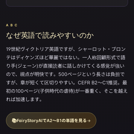
A B C
なぜ英語で読みやすいのか
19世紀ヴィクトリア英語ですが、シャーロット・ブロン
テはディケンズほど華麗ではない。一人称回顧形式で語
り手(ジェーン)が直接読者に話しかけてくる感覚が強い
ので、視点が明快です。500ページという長さは負担で
すが、章が短くて区切りやすい。CEFR B2〜C1推奨。最
初の100ページ(子供時代の虐待)が一番重く、そこを越え
れば加速します。
📚
FairyStoryAIでA2〜B1の単語を見る
→