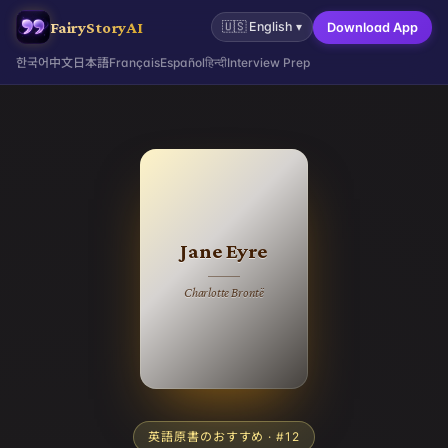
FairyStoryAI
🇺🇸
English
▾
Download App
한국어
中文
日本語
Français
Español
हिन्दी
Interview Prep
Jane Eyre
Charlotte Brontë
英語原書のおすすめ
· #
12