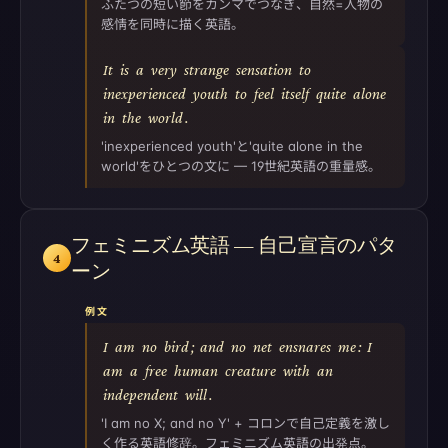
ふたつの短い節をカンマでつなぎ、自然=人物の
感情を同時に描く英語。
It
is
a
very
strange
sensation
to
inexperienced
youth
to
feel
itself
quite
alone
in
the
world
.
'inexperienced youth'と'quite alone in the
world'をひとつの文に — 19世紀英語の重量感。
フェミニズム英語 — 自己宣言のパタ
4
ーン
例文
I
am
no
bird
;
and
no
net
ensnares
me
:
I
am
a
free
human
creature
with
an
independent
will
.
'I am no X; and no Y' + コロンで自己定義を激し
く作る英語修辞。フェミニズム英語の出発点。