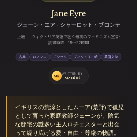
Jane Eyre
ジェーン・エア
·
シャーロット・ブロンテ
上級 — ヴィクトリア英語で聴く最初のフェミニズム宣言
読書時間
·
18〜22時間
古典
ロマンス
ゴシック
ヴィクトリア朝
英国文学
WRITTEN BY
MK
Messi Ki
イギリスの荒涼としたムーア(荒野)で孤児
として育った家庭教師ジェーンが、陰気
な邸宅の謎多い主人ロチェスターと出会
って繰り広げる愛・自由・尊厳の物語。