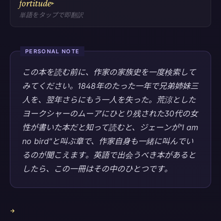
fortitude
▸
単語をタップで即翻訳
PERSONAL NOTE
この本を読む前に、作家の家族史を一度検索して
みてください。1848年のたった一年で兄弟姉妹三
人を、翌年さらにもう一人を失った。荒涼とした
ヨークシャーのムーアにひとり残された30代の女
性が書いた本だと知って読むと、ジェーンが"I am
no bird"と叫ぶ章で、作家自身も一緒に叫んでい
るのが聞こえます。英語で出会うべき本があると
したら、この一冊はその中のひとつです。
→