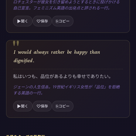
ロチェスターが彼女を引き留めようとするときに投げかける
自己宣言。フェミニズム英語の出発点と評される一行。
▶
♡
⎘
聞く
保存
コピー
"
I
would
always
rather
be
happy
than
dignified
.
私はいつも、品位があるよりも幸せでありたい。
ジェーンの人生信条。19世紀イギリス女性が「品位」を拒絶
する英語の一行。
▶
♡
⎘
聞く
保存
コピー