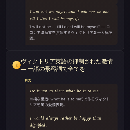
I
am
not
an
angel
,
and
I
will
not
be
one
till
I
die
:
I
will
be
myself
.
'I will not be ... till I die: I will be myself.' — コ
ロンで決意文を強調するヴィクトリア朝一人称英
語。
ヴィクトリア英語の抑制された激情
2
— 一語の形容詞で全てを
例文
He
is
not
to
them
what
he
is
to
me
.
単純な構造('what he is to me')で作るヴィクト
リア朝風の愛情表現。
I
would
always
rather
be
happy
than
dignified
.