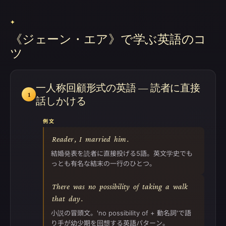
✦
《ジェーン・エア》で学ぶ英語のコ
ツ
一人称回顧形式の英語 — 読者に直接
1
話しかける
例文
Reader
,
I
married
him
.
結婚発表を読者に直接投げる5語。英文学史でも
っとも有名な結末の一行のひとつ。
There
was
no
possibility
of
taking
a
walk
that
day
.
小説の冒頭文。'no possibility of + 動名詞'で語
り手が幼少期を回想する英語パターン。