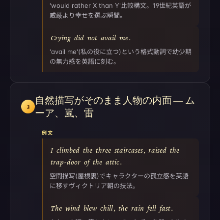
'would rather X than Y'比較構文。19世紀英語が
威厳より幸せを選ぶ瞬間。
Crying
did
not
avail
me
.
'avail me'(私の役に立つ)という格式動詞で幼少期
の無力感を英語に刻む。
自然描写がそのまま人物の内面 — ム
3
ーア、嵐、雷
例文
I
climbed
the
three
staircases
,
raised
the
trap-door
of
the
attic
.
空間描写(屋根裏)でキャラクターの孤立感を英語
に移すヴィクトリア朝の技法。
The
wind
blew
chill
,
the
rain
fell
fast
.