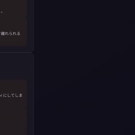
」。
け離れられる
ティにしてしま