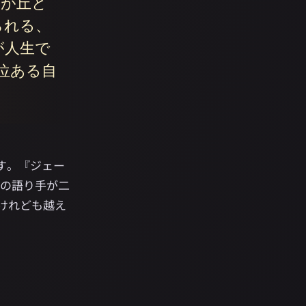
嵐が丘と
られる、
が人生で
位ある自
す。『ジェー
称の語り手が二
。けれども越え