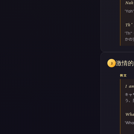
Nah
'Ya
Th
'
'T
かの
激情的
3
例文
I
a
キャ
う、
Wha
'Wh