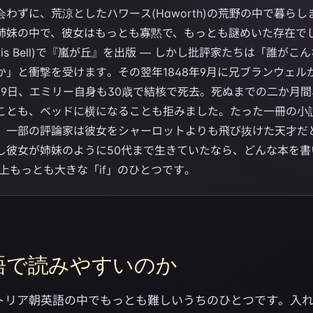
わずに、荒涼としたハワース(Haworth)の荒野の中で暮らし
姉妹の中で、彼女はもっとも寡黙で、もっとも謎めいた存在でした
llis Bell)で『嵐が丘』を出版 — しかし批評家たちは「誰がこ
か」と衝撃を受けます。その翌年1848年9月に兄ブランウェル
月19日、エミリー自身も30歳で結核で死去。死ぬまでの二か月
ことも、ベッドに横になることも拒みました。たった一冊の小
、一部の評論家は彼女をシャーロットよりも飛び抜けた天才だ
し彼女が姉妹のように50代まで生きていたなら、どんな本を書
史上もっとも大きな「if」のひとつです。
語で読みやすいのか
トリア朝英語の中でもっとも難しいうちのひとつです。入れ