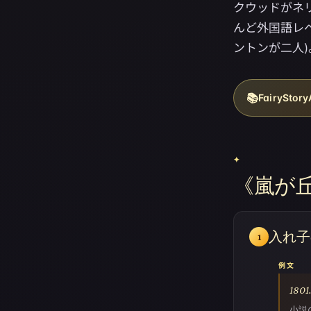
クウッドがネ
んど外国語レ
ントンが二人)
📚
FairySt
✦
《嵐が
入れ子
1
例文
180
小説