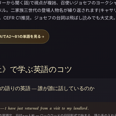
リーから聞く話)で視点が複雑、召使いジョセフのヨークシ
ベル。二家族三世代の登場人物名が繰り返されます(キャサ
。CEFR C1推奨。ジョセフの台詞は飛ばし読みでも大丈夫
oryAIでA2〜B1の単語を見る
→
丘》で学ぶ英語のコツ
の語りの英語 — 誰が誰に話しているのか
1.—
I
have
just
returned
from
a
visit
to
my
landlord
.
の冒頭文。日付+一人称 — ロックウッドの日記形式で始まる。語り手の入れ