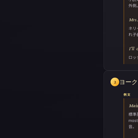
外側
Mrs
ネリ
れ子
I'll
ロッ
ヨーク
2
例文
Mais
標準英語
mas
音。