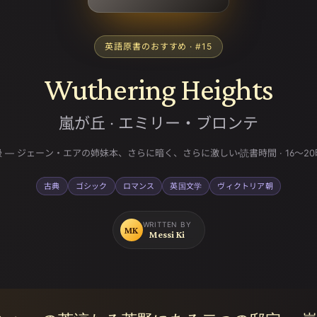
英語原書のおすすめ
· #
15
Wuthering Heights
嵐が丘
·
エミリー・ブロンテ
級 — ジェーン・エアの姉妹本、さらに暗く、さらに激しい
読書時間
·
16〜2
古典
ゴシック
ロマンス
英国文学
ヴィクトリア朝
WRITTEN BY
MK
Messi Ki