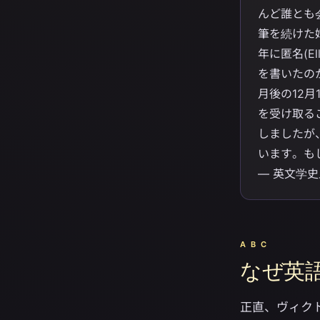
んど誰とも会
筆を続けた
年に匿名(E
を書いたの
月後の12
を受け取る
しましたが
います。も
— 英文学
A B C
なぜ英
正直、ヴィク