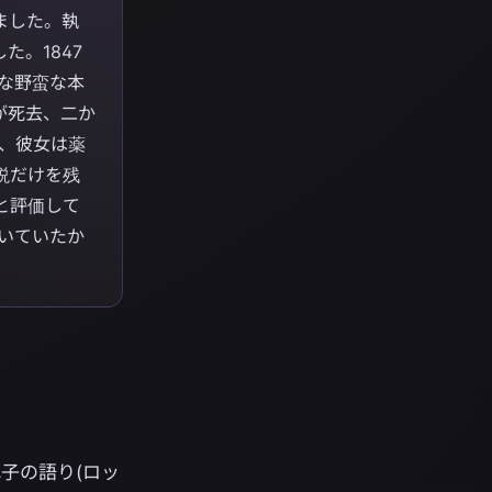
ました。執
。1847
んな野蛮な本
が死去、二か
間、彼女は薬
説だけを残
と評価して
いていたか
子の語り(ロッ