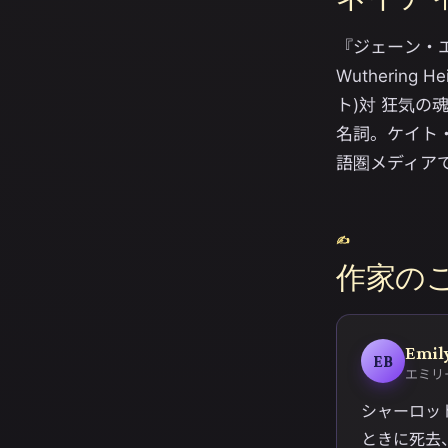
『ジェーン・エ
Wutherin
ト)対 狂気の魂
名詞。ケイト・
語圏メディア
✍
作家の
Emil
EB
エミリ
シャーロッ
ときに死去