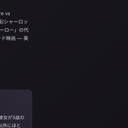
 vs
主張(シャーロッ
チヒーロー」の代
ド映画 — 英
彼女が3歳の
以外にほと