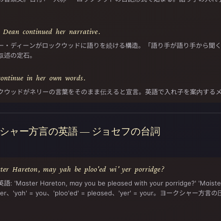
。
.
Dean
continued
her
narrative
.
ー・ディーンがロックウッドに語りを続ける構造。「語り手が語り手から聞く」
叙述の定石。
continue
in
her
own
words
.
クウッドがネリーの言葉をそのまま伝えると宣言。英語で入れ子を案内する
シャー方言の英語 — ジョセフの台詞
ter
Hareton
,
may
yah
be
ploo'ed
wi
'
yer
porridge
?
: 'Master Hareton, may you be pleased with your porridge?' 'Maiste
ter、'yah' = you、'ploo'ed' = pleased、'yer' = your。ヨークシャー