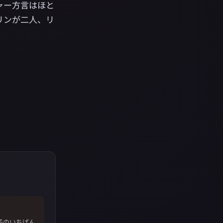
ャー方言はほと
リンが二人、リ
。
子のいちばん