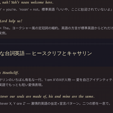
,
nah
!
Yah'r
noan
welcome
here
.
h'r' = you're、'noan' = not。標準英語「いいや、ここに歓迎されていないよ
Lord
help
us
!
h'' = The。ヨークシャー風の定冠詞の縮約。英語の方言が標準英語からどれだ
実例。
な台詞英語 — ヒースクリフとキャサリン
m
Heathcliff
.
サリンのいちばん有名な一行。'I am X'のXが人物 — 愛を自己アイデンティ
英語でもっとも短い愛情表現。
tever
our
souls
are
made
of
,
his
and
mine
are
the
same
.
atever X, Y are Z' — 激情的英語の仮定+宣言パターン。二つの節を一息で。