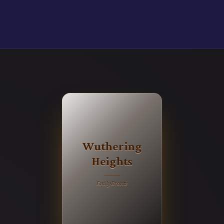
Wuthering
Heights
Emily Brontë