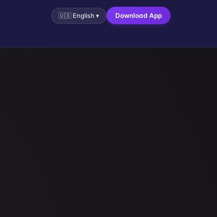
🇺🇸
English
▾
Download App