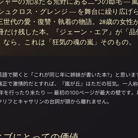
シャーの荒涼たる荒野にある二つの邸宅 — 
シュクロス・グレンジ — を舞台に繰り広げ
三世代の愛・復讐・執着の物語。28歳の女性
冊だけ残した本。『ジェーン・エア』が「品
」なら、これは「狂気の魂の嵐」そのもの。
英語で開くと「これが同じ年に姉妹が書いた本?」と思いま
端正で激情的だとすれば、『嵐が丘』はただの狂気。一人
年を行ったり来たり — 最初の100ページが最大の壁です
クリフとキャサリンの台詞が頭から離れません。
ィブにとっての価値