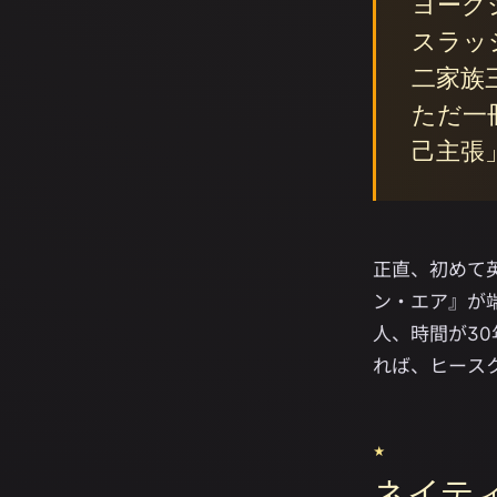
ヨーク
スラッ
二家族
ただ一
己主張
正直、初めて
ン・エア』が
人、時間が30
れば、ヒース
★
ネイテ