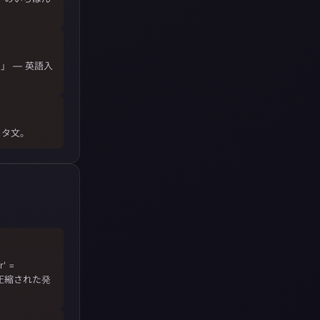
 — 英語入
メタ文。
r' =
方言の圧縮された発