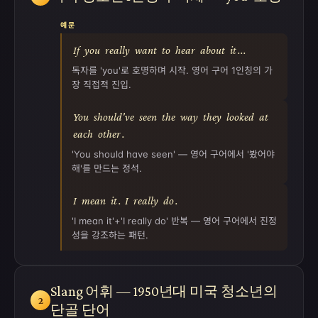
예문
If
you
really
want
to
hear
about
it
...
독자를 'you'로 호명하며 시작. 영어 구어 1인칭의 가
장 직접적 진입.
You
should've
seen
the
way
they
looked
at
each
other
.
'You should have seen' — 영어 구어에서 '봤어야
해'를 만드는 정석.
I
mean
it
.
I
really
do
.
'I mean it'+'I really do' 반복 — 영어 구어에서 진정
성을 강조하는 패턴.
Slang 어휘 — 1950년대 미국 청소년의
2
단골 단어