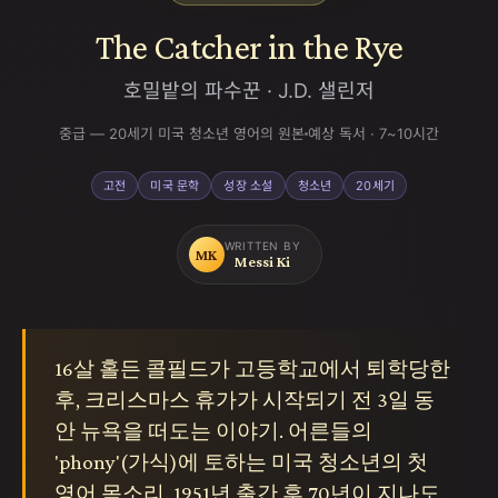
The Catcher in the Rye
호밀밭의 파수꾼
·
J.D. 샐린저
중급 — 20세기 미국 청소년 영어의 원본
예상 독서
·
7~10시간
고전
미국 문학
성장 소설
청소년
20세기
WRITTEN BY
MK
Messi Ki
16살 홀든 콜필드가 고등학교에서 퇴학당한
후, 크리스마스 휴가가 시작되기 전 3일 동
안 뉴욕을 떠도는 이야기. 어른들의
'phony'(가식)에 토하는 미국 청소년의 첫
영어 목소리. 1951년 출간 후 70년이 지나도