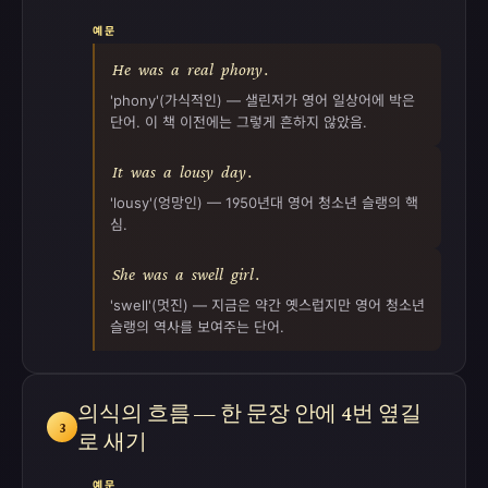
예문
He
was
a
real
phony
.
'phony'(가식적인) — 샐린저가 영어 일상어에 박은
단어. 이 책 이전에는 그렇게 흔하지 않았음.
It
was
a
lousy
day
.
'lousy'(엉망인) — 1950년대 영어 청소년 슬랭의 핵
심.
She
was
a
swell
girl
.
'swell'(멋진) — 지금은 약간 옛스럽지만 영어 청소년
슬랭의 역사를 보여주는 단어.
의식의 흐름 — 한 문장 안에 4번 옆길
3
로 새기
예문