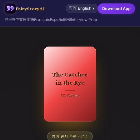
FairyStoryAI
🇺🇸
English
▾
Download App
한국어
中文
日本語
Français
Español
हिन्दी
Interview Prep
The Catcher
in the Rye
J.D. Salinger
영어 원서 추천
· #
14