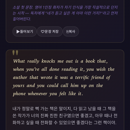
소설 첫 문장. 영어 1인칭 화자가 자기 인식을 가장 직설적으로 던지
는 시작 — 독자에게 "네가 듣고 싶은 게 아마 이런 거지?"라고 먼저
짚어버린다.
▶
♡
⎘
들어보기
문장 저장
복사
"
What
really
knocks
me
out
is
a
book
that
,
when
you're
all
done
reading
it
,
you
wish
the
author
that
wrote
it
was
a
terrific
friend
of
yours
and
you
could
call
him
up
on
the
phone
whenever
you
felt
like
it
.
내가 정말로 뻑 가는 책은 말이지, 다 읽고 났을 때 그 책을
쓴 작가가 너의 진짜 친한 친구였으면 좋겠고, 아무 때나 전
화하고 싶을 때 전화할 수 있었으면 좋겠다는 그런 책이야.