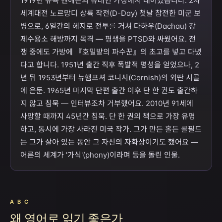
1919년 뉴욕 맨해튼의 유대인 가정에서 태어났습니다. 2차
세계대전 노르망디 상륙 작전(D-Day) 첫날 참전한 미군 보
병으로, 6일간의 헤지로 전투를 거쳐 다하우(Dachau) 강
제수용소 해방까지 목격 — 평생을 PTSD와 싸웠어요. 전
쟁 중에도 가방에 『호밀밭의 파수꾼』의 초고를 넣고 다녔
다고 합니다. 1951년 출간 직후 폭발적 명성을 얻었으나, 2
년 뒤 1953년부터 뉴햄프셔 코니시(Cornish)의 외딴 시골
에 은둔. 1965년 마지막 단편 출간 이후 단 한 권도 출간하
지 않고 침묵 — 인터뷰조차 거부했어요. 2010년 91세에
사망할 때까지 45년간 침묵. 단 한 권의 책으로 가장 유명
하고, 동시에 가장 사라진 미국 작가. 그가 만든 홀든 콜필드
는 그가 살아 있는 동안 그 자신의 자화상이기도 했어요 —
어른의 세계가 '가식'(phony)이라며 등을 돌린 인물.
A B C
왜 영어로 읽기 좋은가