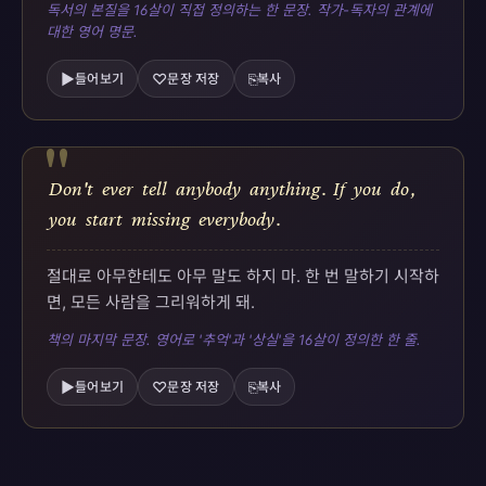
독서의 본질을 16살이 직접 정의하는 한 문장. 작가-독자의 관계에
대한 영어 명문.
▶
♡
⎘
들어보기
문장 저장
복사
"
Don't
ever
tell
anybody
anything
.
If
you
do
,
you
start
missing
everybody
.
절대로 아무한테도 아무 말도 하지 마. 한 번 말하기 시작하
면, 모든 사람을 그리워하게 돼.
책의 마지막 문장. 영어로 '추억'과 '상실'을 16살이 정의한 한 줄.
▶
♡
⎘
들어보기
문장 저장
복사