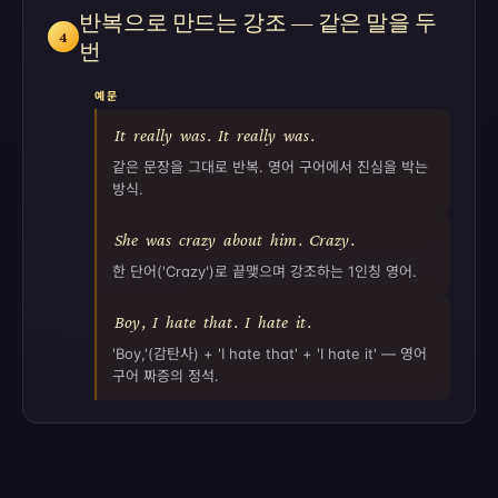
반복으로 만드는 강조 — 같은 말을 두
4
번
예문
It
really
was
.
It
really
was
.
같은 문장을 그대로 반복. 영어 구어에서 진심을 박는
방식.
She
was
crazy
about
him
.
Crazy
.
한 단어('Crazy')로 끝맺으며 강조하는 1인칭 영어.
Boy
,
I
hate
that
.
I
hate
it
.
'Boy,'(감탄사) + 'I hate that' + 'I hate it' — 영어
구어 짜증의 정석.