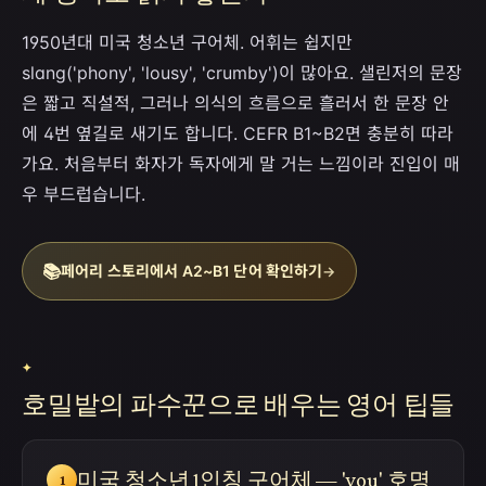
1950년대 미국 청소년 구어체. 어휘는 쉽지만
slang('phony', 'lousy', 'crumby')이 많아요. 샐린저의 문장
은 짧고 직설적, 그러나 의식의 흐름으로 흘러서 한 문장 안
에 4번 옆길로 새기도 합니다. CEFR B1~B2면 충분히 따라
가요. 처음부터 화자가 독자에게 말 거는 느낌이라 진입이 매
우 부드럽습니다.
📚
페어리 스토리에서 A2~B1 단어 확인하기
→
✦
호밀밭의 파수꾼으로 배우는 영어 팁들
미국 청소년 1인칭 구어체 — 'you' 호명
1