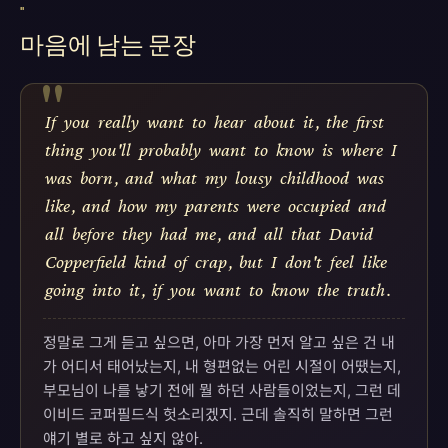
"
마음에 남는 문장
"
If
you
really
want
to
hear
about
it
,
the
first
thing
you'll
probably
want
to
know
is
where
I
was
born
,
and
what
my
lousy
childhood
was
like
,
and
how
my
parents
were
occupied
and
all
before
they
had
me
,
and
all
that
David
Copperfield
kind
of
crap
,
but
I
don't
feel
like
going
into
it
,
if
you
want
to
know
the
truth
.
정말로 그게 듣고 싶으면, 아마 가장 먼저 알고 싶은 건 내
가 어디서 태어났는지, 내 형편없는 어린 시절이 어땠는지,
부모님이 나를 낳기 전에 뭘 하던 사람들이었는지, 그런 데
이비드 코퍼필드식 헛소리겠지. 근데 솔직히 말하면 그런
얘기 별로 하고 싶지 않아.