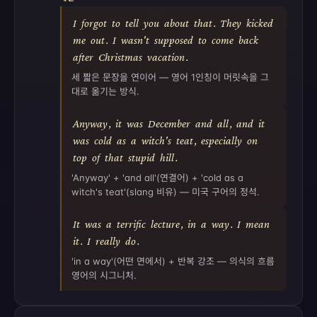
I
forgot
to
tell
you
about
that
.
They
kicked
me
out
.
I
wasn't
supposed
to
come
back
after
Christmas
vacation
.
세 짧은 문장을 연이어 — 영어 1인칭이 머릿속을 그
대로 옮기는 방식.
Anyway
,
it
was
December
and
all
,
and
it
was
cold
as
a
witch's
teat
,
especially
on
top
of
that
stupid
hill
.
'Anyway' + 'and all'(연결어) + 'cold as a
witch's teat'(slang 비유) — 미국 구어의 정석.
It
was
a
terrific
lecture
,
in
a
way
.
I
mean
it
.
I
really
do
.
'in a way'(어떤 면에서) + 반복 강조 — 의식의 흐름
영어의 시그니처.