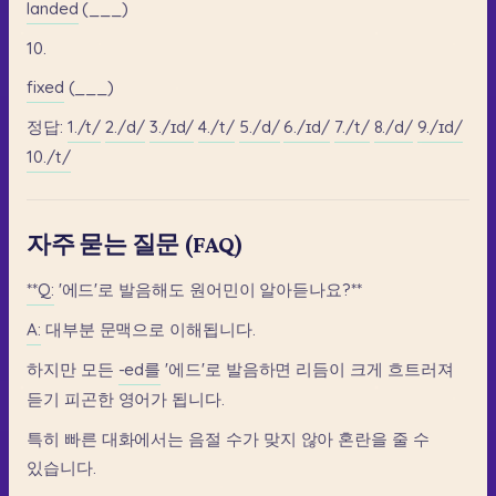
landed
(___)
10.
fixed
(___)
정답:
1./t/
2./d/
3./ɪd/
4./t/
5./d/
6./ɪd/
7./t/
8./d/
9./ɪd/
10./t/
자주 묻는 질문 (FAQ)
**Q:
'에드'로
발음해도
원어민이
알아듣나요?**
A:
대부분
문맥으로
이해됩니다.
하지만
모든
-ed를
'에드'로
발음하면
리듬이
크게
흐트러져
듣기
피곤한
영어가
됩니다.
특히
빠른
대화에서는
음절
수가
맞지
않아
혼란을
줄
수
있습니다.