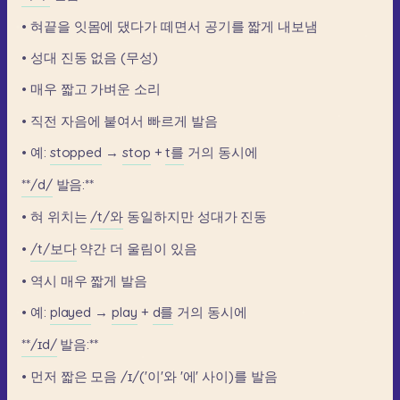
•
혀끝을
잇몸에
댔다가
떼면서
공기를
짧게
내보냄
•
성대
진동
없음
(무성)
•
매우
짧고
가벼운
소리
•
직전
자음에
붙여서
빠르게
발음
•
예:
stopped
→
stop
+
t를
거의
동시에
**/d/
발음:**
•
혀
위치는
/t/와
동일하지만
성대가
진동
•
/t/보다
약간
더
울림이
있음
•
역시
매우
짧게
발음
•
예:
played
→
play
+
d를
거의
동시에
**/ɪd/
발음:**
•
먼저
짧은
모음
/ɪ/('이'와
'에'
사이)를
발음