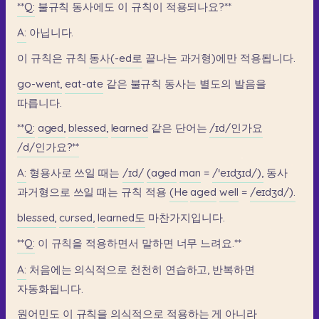
**Q:
불규칙
동사에도
이
규칙이
적용되나요?**
A:
아닙니다.
이
규칙은
규칙
동사(-ed로
끝나는
과거형)에만
적용됩니다.
go-went,
eat-ate
같은
불규칙
동사는
별도의
발음을
따릅니다.
**Q:
aged,
blessed,
learned
같은
단어는
/ɪd/인가요
/d/인가요?**
A:
형용사로
쓰일
때는
/ɪd/
(aged
man
=
/ˈeɪdʒɪd/),
동사
과거형으로
쓰일
때는
규칙
적용
(He
aged
well
=
/eɪdʒd/).
blessed,
cursed,
learned도
마찬가지입니다.
**Q:
이
규칙을
적용하면서
말하면
너무
느려요.**
A:
처음에는
의식적으로
천천히
연습하고,
반복하면
자동화됩니다.
원어민도
이
규칙을
의식적으로
적용하는
게
아니라