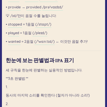
•
provide
→
provided
/prəˈvaɪdɪd/
💡
/ɪd/만이
음절
수를
늘립니다:
•
stopped
=
1음절
(/stɑːpt/)
•
played
=
1음절
(/pleɪd/)
•
wanted
=
2음절
(/ˈwɑːn.tɪd/)
←
이것만
음절
추가!
한눈에 보는 판별법과 IPA 표기
세
규칙을
한눈에
판별하는
실용적인
방법입니다.
**3초
판별법:**
1.
동사의
마지막
소리를
확인한다
(철자가
아니라
소리!)
2.