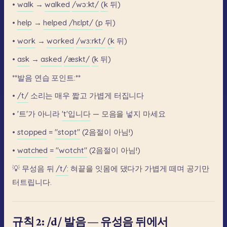
•
walk
→
walked
/wɔːkt/
(k
뒤)
•
help
→
helped
/hɛlpt/
(p
뒤)
•
work
→
worked
/wɜːrkt/
(k
뒤)
•
ask
→
asked
/æskt/
(k
뒤)
**발음
연습
포인트:**
•
/t/
소리는
매우
짧고
가볍게
터집니다
•
'트'가
아니라
't'입니다
—
모음을
넣지
마세요
•
stopped
=
"stopt"
(2음절이
아님!)
•
watched
=
"wotcht"
(2음절이
아님!)
💡
무성음
뒤
/t/:
혀끝을
잇몸에
댔다가
가볍게
떼며
공기만
터트립니다.
규칙 2: /d/ 발음 — 유성음 뒤에서