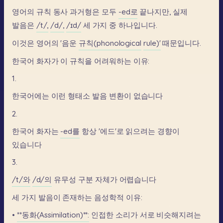
영어의
규칙
동사
과거형은
모두
-ed로
끝나지만,
실제
발음은
/t/,
/d/,
/ɪd/
세
가지
중
하나입니다.
이것은
영어의
'음운
규칙(phonological
rule)'
때문입니다.
한국어
화자가
이
규칙을
어려워하는
이유:
1.
한국어에는
이런
형태소
발음
변환이
없습니다
2.
한국어
화자는
-ed를
항상
'에드'로
읽으려는
경향이
있습니다
3.
/t/와
/d/의
유무성
구분
자체가
어렵습니다
세
가지
발음이
존재하는
음성학적
이유:
•
**동화(Assimilation)**:
인접한
소리가
서로
비슷해지려는