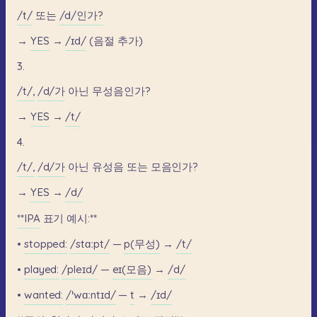
/t/
또는
/d/인가?
→
YES
→
/ɪd/
(음절
추가)
3.
/t/,
/d/가
아닌
무성음인가?
→
YES
→
/t/
4.
/t/,
/d/가
아닌
유성음
또는
모음인가?
→
YES
→
/d/
**IPA
표기
예시:**
•
stopped:
/stɑːpt/
—
p(무성)
→
/t/
•
played:
/pleɪd/
—
eɪ(모음)
→
/d/
•
wanted:
/ˈwɑːntɪd/
—
t
→
/ɪd/