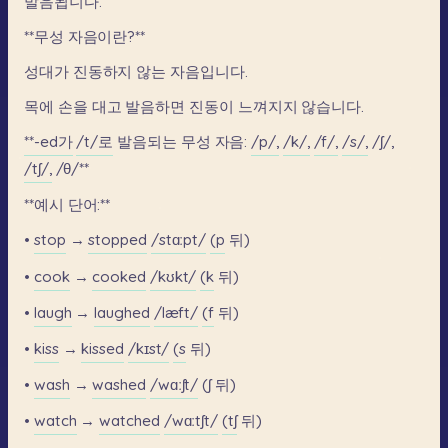
발음됩니다.
**무성
자음이란?**
성대가
진동하지
않는
자음입니다.
목에
손을
대고
발음하면
진동이
느껴지지
않습니다.
**-ed가
/t/로
발음되는
무성
자음:
/p/,
/k/,
/f/,
/s/,
/ʃ/,
/tʃ/,
/θ/**
**예시
단어:**
•
stop
→
stopped
/stɑːpt/
(p
뒤)
•
cook
→
cooked
/kʊkt/
(k
뒤)
•
laugh
→
laughed
/læft/
(f
뒤)
•
kiss
→
kissed
/kɪst/
(s
뒤)
•
wash
→
washed
/wɑːʃt/
(ʃ
뒤)
•
watch
→
watched
/wɑːtʃt/
(tʃ
뒤)