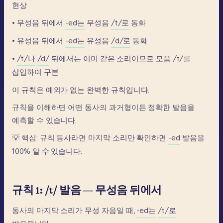
현상
•
무성음
뒤에서
-ed는
무성음
/t/로
동화
•
유성음
뒤에서
-ed는
유성음
/d/로
동화
•
/t/나
/d/
뒤에서는
이미
같은
소리이므로
모음
/ɪ/를
삽입하여
구분
이
규칙은
예외가
없는
완벽한
규칙입니다.
규칙을
이해하면
어떤
동사의
과거형이든
정확한
발음을
예측할
수
있습니다.
💡
핵심:
규칙
동사라면
마지막
소리만
확인하면
-ed
발음을
100%
알
수
있습니다.
규칙 1: /t/ 발음 — 무성음 뒤에서
동사의
마지막
소리가
무성
자음일
때,
-ed는
/t/로