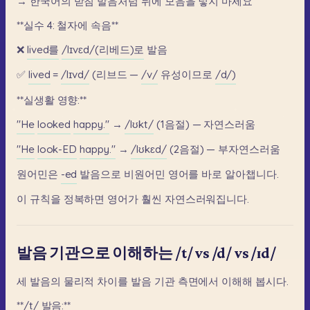
→
한국어의
받침
발음처럼
뒤에
모음을
넣지
마세요
**실수
4:
철자에
속음**
❌
lived를
/lɪvɛd/(리베드)로
발음
✅
lived
=
/lɪvd/
(리브드
—
/v/
유성이므로
/d/)
**실생활
영향:**
"He
looked
happy."
→
/lʊkt/
(1음절)
—
자연스러움
"He
look-ED
happy."
→
/lʊkɛd/
(2음절)
—
부자연스러움
원어민은
-ed
발음으로
비원어민
영어를
바로
알아챕니다.
이
규칙을
정복하면
영어가
훨씬
자연스러워집니다.
발음 기관으로 이해하는 /t/ vs /d/ vs /ɪd/
세
발음의
물리적
차이를
발음
기관
측면에서
이해해
봅시다.
**/t/
발음:**