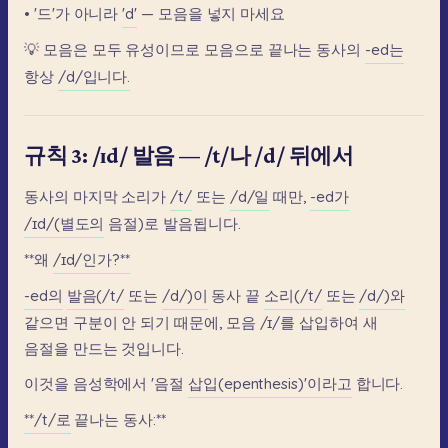
•
'드'가
아니라
'd'
—
모음을
넣지
마세요
💡
모음은
모두
유성이므로
모음으로
끝나는
동사의
-ed는
항상
/d/입니다.
규칙 3: /ɪd/ 발음 — /t/나 /d/ 뒤에서
동사의
마지막
소리가
/t/
또는
/d/일
때만,
-ed가
/ɪd/(별도의
음절)로
발음됩니다.
**왜
/ɪd/인가?**
-ed의
발음(/t/
또는
/d/)이
동사
끝
소리(/t/
또는
/d/)와
같으면
구분이
안
되기
때문에,
모음
/ɪ/를
삽입하여
새
음절을
만드는
것입니다.
이것을
음성학에서
'음절
삽입(epenthesis)'이라고
합니다.
**/t/로
끝나는
동사:**