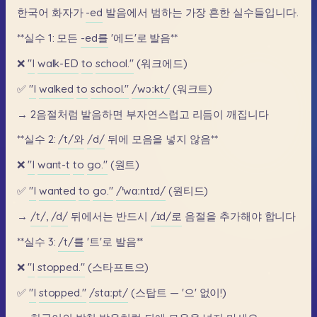
한국어
화자가
-ed
발음에서
범하는
가장
흔한
실수들입니다.
**실수
1:
모든
-ed를
'에드'로
발음**
❌
"I
walk-ED
to
school."
(워크에드)
✅
"I
walked
to
school."
/wɔːkt/
(워크트)
→
2음절처럼
발음하면
부자연스럽고
리듬이
깨집니다
**실수
2:
/t/와
/d/
뒤에
모음을
넣지
않음**
❌
"I
want-t
to
go."
(원트)
✅
"I
wanted
to
go."
/ˈwɑːntɪd/
(원티드)
→
/t/,
/d/
뒤에서는
반드시
/ɪd/로
음절을
추가해야
합니다
**실수
3:
/t/를
'트'로
발음**
❌
"I
stopped."
(스타프트으)
✅
"I
stopped."
/stɑːpt/
(스탑트
—
'으'
없이!)