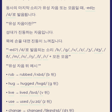
동사의
마지막
소리가
유성
자음
또는
모음일
때,
-ed는
/d/로
발음됩니다.
**유성
자음이란?**
성대가
진동하는
자음입니다.
목에
손을
대면
진동이
느껴집니다.
**-ed가
/d/로
발음되는
소리:
/b/,
/g/,
/v/,
/z/,
/ʒ/,
/dʒ/,
/
ð/,
/m/,
/n/,
/ŋ/,
/l/,
/r/
+
모든
모음**
**유성
자음
뒤
예시:**
•
rub
→
rubbed
/rʌbd/
(b
뒤)
•
hug
→
hugged
/hʌɡd/
(g
뒤)
•
live
→
lived
/lɪvd/
(v
뒤)
•
use
→
used
/juːzd/
(z
뒤)
•
change
→
changed
/tʃeɪndʒd/
(dʒ
뒤)