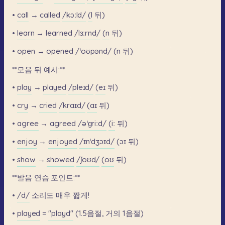
•
call
→
called
/kɔːld/
(l
뒤)
•
learn
→
learned
/lɜːrnd/
(n
뒤)
•
open
→
opened
/ˈoʊpənd/
(n
뒤)
**모음
뒤
예시:**
•
play
→
played
/pleɪd/
(eɪ
뒤)
•
cry
→
cried
/kraɪd/
(aɪ
뒤)
•
agree
→
agreed
/əˈɡriːd/
(iː
뒤)
•
enjoy
→
enjoyed
/ɪnˈdʒɔɪd/
(ɔɪ
뒤)
•
show
→
showed
/ʃoʊd/
(oʊ
뒤)
**발음
연습
포인트:**
•
/d/
소리도
매우
짧게!
•
played
=
"playd"
(1.5음절,
거의
1음절)