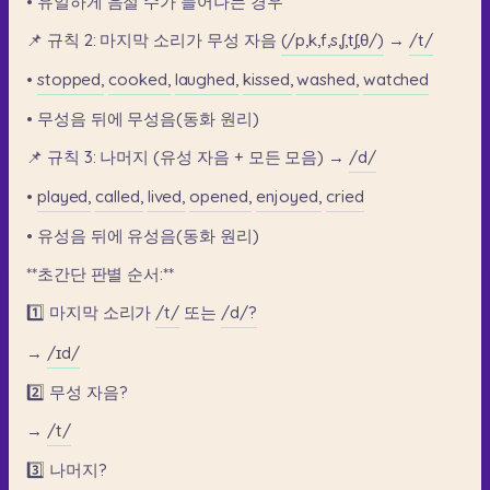
•
유일하게
음절
수가
늘어나는
경우
📌
규칙
2:
마지막
소리가
무성
자음
(/p,k,f,s,ʃ,tʃ,θ/)
→
/t/
•
stopped,
cooked,
laughed,
kissed,
washed,
watched
•
무성음
뒤에
무성음(동화
원리)
📌
규칙
3:
나머지
(유성
자음
+
모든
모음)
→
/d/
•
played,
called,
lived,
opened,
enjoyed,
cried
•
유성음
뒤에
유성음(동화
원리)
**초간단
판별
순서:**
1️⃣
마지막
소리가
/t/
또는
/d/?
→
/ɪd/
2️⃣
무성
자음?
→
/t/
3️⃣
나머지?