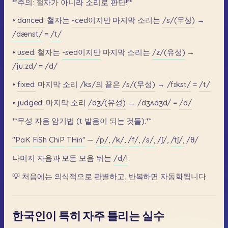
**주의:
철자가
아니라
소리로
판단!**
•
danced:
철자는
-ced이지만
마지막
소리는
/s/(무성)
→
/dænst/
=
/t/
•
used:
철자는
-sed이지만
마지막
소리는
/z/(유성)
→
/juːzd/
=
/d/
•
fixed:
마지막
소리
/ks/의
끝은
/s/(무성)
→
/fɪkst/
=
/t/
•
judged:
마지막
소리
/dʒ/(유성)
→
/dʒʌdʒd/
=
/d/
**무성
자음
암기법
(t
발음이
되는
것들):**
"PaK
FiSh
ChiP
THin"
—
/p/,
/k/,
/f/,
/s/,
/ʃ/,
/tʃ/,
/θ/
나머지
자음과
모든
모음
뒤는
/d/!
💡
처음에는
의식적으로
판별하고,
반복하면
자동화됩니다.
한국인이 특히 자주 틀리는 실수