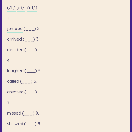
(/t/,
/d/,
/ɪd/)
1.
jumped
(___)
2.
arrived
(___)
3.
decided
(___)
4.
laughed
(___)
5.
called
(___)
6.
created
(___)
7.
missed
(___)
8.
showed
(___)
9.