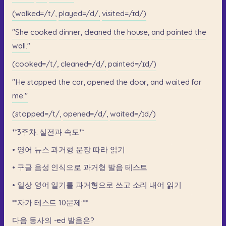
(walked=/t/,
played=/d/,
visited=/ɪd/)
"She
cooked
dinner,
cleaned
the
house,
and
painted
the
wall."
(cooked=/t/,
cleaned=/d/,
painted=/ɪd/)
"He
stopped
the
car,
opened
the
door,
and
waited
for
me."
(stopped=/t/,
opened=/d/,
waited=/ɪd/)
**3주차:
실전과
속도**
•
영어
뉴스
과거형
문장
따라
읽기
•
구글
음성
인식으로
과거형
발음
테스트
•
일상
영어
일기를
과거형으로
쓰고
소리
내어
읽기
**자가
테스트
10문제:**
다음
동사의
-ed
발음은?