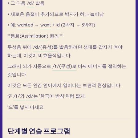
•
그
다음
/d/
발음
•
새로운
음절이
추가되므로
박자가
하나
늘어남
•
예:
wanted
→
want
+
id
(2박자
→
3박자)
**동화(Assimilation)
원리:**
무성음
뒤에
/d/(유성)를
발음하려면
성대를
갑자기
켜야
하는데,
이것이
비효율적입니다.
그래서
뇌가
자동으로
/t/(무성)로
바꿔
에너지를
절약하는
것입니다.
이것은
모든
인간
언어에서
일어나는
보편적
현상입니다.
💡
/t/와
/d/는
'한국어
받침'처럼
짧게!
'으'를
넣지
마세요.
단계별 연습 프로그램