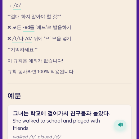
→
/d/
**절대
하지
말아야
할
것:**
❌
모든
-ed를
'에드'로
발음하기
❌
/t/나
/d/
뒤에
'으'
모음
넣기
**기억하세요:**
이
규칙은
예외가
없습니다!
규칙
동사라면
100%
적용됩니다.
예문
그녀는
학교에
걸어가서
친구들과
놀았다.
She walked to school and played with
🔊
friends.
walked /t/, played /d/