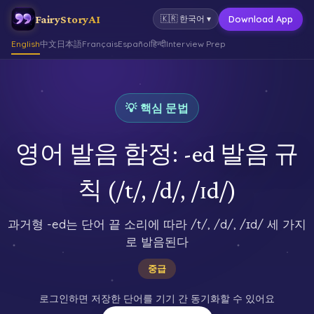
FairyStoryAI
Download App
🇰🇷
한국어
▾
English
中文
日本語
Français
Español
हिन्दी
Interview Prep
💡 핵심 문법
영어 발음 함정: -ed 발음 규
칙 (/t/, /d/, /ɪd/)
과거형 -ed는 단어 끝 소리에 따라 /t/, /d/, /ɪd/ 세 가지
로 발음된다
중급
로그인하면 저장한 단어를 기기 간 동기화할 수 있어요