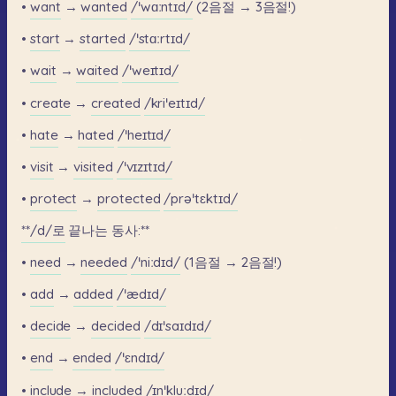
•
want
→
wanted
/ˈwɑːntɪd/
(2음절
→
3음절!)
•
start
→
started
/ˈstɑːrtɪd/
•
wait
→
waited
/ˈweɪtɪd/
•
create
→
created
/kriˈeɪtɪd/
•
hate
→
hated
/ˈheɪtɪd/
•
visit
→
visited
/ˈvɪzɪtɪd/
•
protect
→
protected
/prəˈtɛktɪd/
**/d/로
끝나는
동사:**
•
need
→
needed
/ˈniːdɪd/
(1음절
→
2음절!)
•
add
→
added
/ˈædɪd/
•
decide
→
decided
/dɪˈsaɪdɪd/
•
end
→
ended
/ˈɛndɪd/
•
include
→
included
/ɪnˈkluːdɪd/