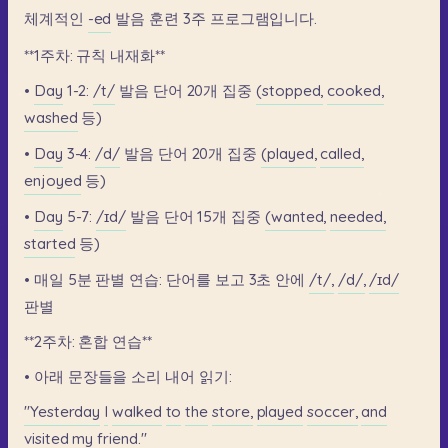
체계적인
-ed
발음
훈련
3주
프로그램입니다.
**1주차:
규칙
내재화**
•
Day
1-2:
/t/
발음
단어
20개
집중
(stopped,
cooked,
washed
등)
•
Day
3-4:
/d/
발음
단어
20개
집중
(played,
called,
enjoyed
등)
•
Day
5-7:
/ɪd/
발음
단어
15개
집중
(wanted,
needed,
started
등)
•
매일
5분
판별
연습:
단어를
보고
3초
안에
/t/,
/d/,
/ɪd/
판별
**2주차:
혼합
연습**
•
아래
문장들을
소리
내어
읽기:
"Yesterday
I
walked
to
the
store,
played
soccer,
and
visited
my
friend."