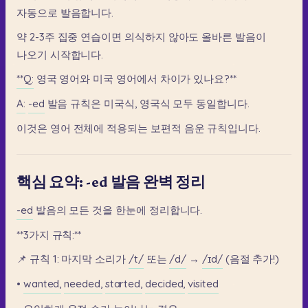
자동으로
발음합니다.
약
2-3주
집중
연습이면
의식하지
않아도
올바른
발음이
나오기
시작합니다.
**Q:
영국
영어와
미국
영어에서
차이가
있나요?**
A:
-ed
발음
규칙은
미국식,
영국식
모두
동일합니다.
이것은
영어
전체에
적용되는
보편적
음운
규칙입니다.
핵심 요약: -ed 발음 완벽 정리
-ed
발음의
모든
것을
한눈에
정리합니다.
**3가지
규칙:**
📌
규칙
1:
마지막
소리가
/t/
또는
/d/
→
/ɪd/
(음절
추가!)
•
wanted,
needed,
started,
decided,
visited