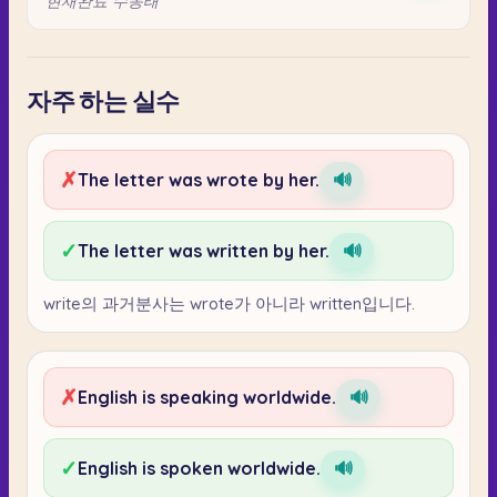
현재완료 수동태
자주 하는 실수
✗
The letter was wrote by her.
🔊
✓
The letter was written by her.
🔊
write의 과거분사는 wrote가 아니라 written입니다.
✗
English is speaking worldwide.
🔊
✓
English is spoken worldwide.
🔊