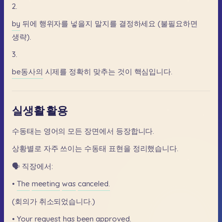
2.
by
뒤에
행위자를
넣을지
말지를
결정하세요
(불필요하면
생략).
3.
be동사의
시제를
정확히
맞추는
것이
핵심입니다.
실생활 활용
수동태는
영어의
모든
장면에서
등장합니다.
상황별로
자주
쓰이는
수동태
표현을
정리했습니다.
🗣️
직장에서:
•
The
meeting
was
canceled.
(회의가
취소되었습니다.)
•
Your
request
has
been
approved.