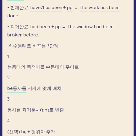
•
현재완료:
have/has
been
+
pp
→
The
work
has
been
done.
•
과거완료:
had
been
+
pp
→
The
window
had
been
broken
before.
📌
수동태로
바꾸는
3단계:
1.
능동태의
목적어를
수동태의
주어로
2.
be동사를
시제에
맞게
배치
3.
동사를
과거분사(pp)로
변환
4.
(선택)
by
+
행위자
추가