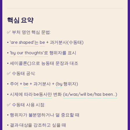
핵심 요약
✅
부처
명언
핵심
문법:
•
'are
shaped'는
be
+
과거분사(수동태)
•
'by
our
thoughts'로
행위자를
표시
•
세미콜론(;)으로
능동태
문장과
대조
✅
수동태
공식:
•
주어
+
be
+
과거분사
+
(by
행위자)
•
시제에
따라
be동사만
변화
(is/was/will
be/has
been...)
✅
수동태
사용
시점:
•
행위자가
불분명하거나
덜
중요할
때
•
결과·대상을
강조하고
싶을
때