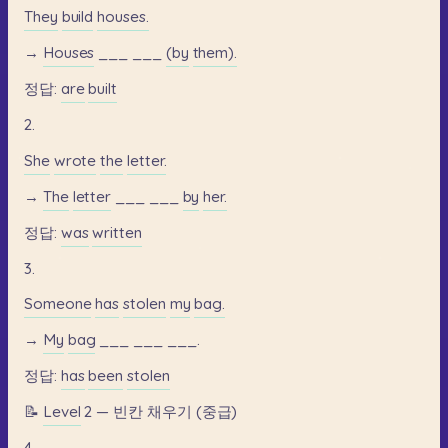
They
build
houses.
→
Houses
___
___
(by
them).
정답:
are
built
2.
She
wrote
the
letter.
→
The
letter
___
___
by
her.
정답:
was
written
3.
Someone
has
stolen
my
bag.
→
My
bag
___
___
___.
정답:
has
been
stolen
📝
Level
2
—
빈칸
채우기
(중급)
4.