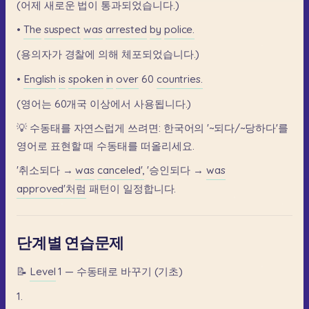
(어제
새로운
법이
통과되었습니다.)
•
The
suspect
was
arrested
by
police.
(용의자가
경찰에
의해
체포되었습니다.)
•
English
is
spoken
in
over
60
countries.
(영어는
60개국
이상에서
사용됩니다.)
💡
수동태를
자연스럽게
쓰려면:
한국어의
'~되다/~당하다'를
영어로
표현할
때
수동태를
떠올리세요.
'취소되다
→
was
canceled',
'승인되다
→
was
approved'처럼
패턴이
일정합니다.
단계별 연습문제
📝
Level
1
—
수동태로
바꾸기
(기초)
1.