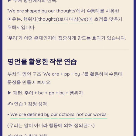
▶
부처
명언에서의
선택:
'We
are
shaped
by
our
thoughts'에서
수동태를
사용한
이유는,
행위자(thoughts)보다
대상(we)에
초점을
맞추기
위해서입니다.
'우리'가
어떤
존재인지에
집중하게
만드는
효과가
있습니다.
명언을 활용한 작문 연습
부처의
명언
구조
'We
are
+
pp
+
by
~'를
활용하여
수동태
문장을
만들어
보세요.
▶
패턴:
주어
+
be
+
pp
+
by
+
행위자
✍️
연습
1:
감정·성격
•
We
are
defined
by
our
actions,
not
our
words.
(우리는
말이
아니라
행동에
의해
정의된다.)