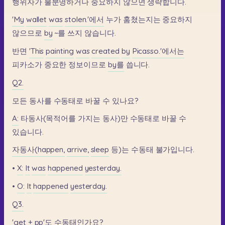
행위자가
불분명하거나
중요하지
않으면
생략합니다.
'My
wallet
was
stolen.'에서
누가
훔쳤는지는
중요하지
않으므로
by
~를
쓰지
않습니다.
반면
'This
painting
was
created
by
Picasso.'에서는
피카소가
중요한
정보이므로
by를
씁니다.
Q2.
모든
동사를
수동태로
바꿀
수
있나요?
A:
타동사(목적어를
가지는
동사)만
수동태로
바꿀
수
있습니다.
자동사(happen,
arrive,
sleep
등)는
수동태
불가입니다.
•
X:
It
was
happened
yesterday.
•
O:
It
happened
yesterday.
Q3.
'get
+
pp'도
수동태인가요?