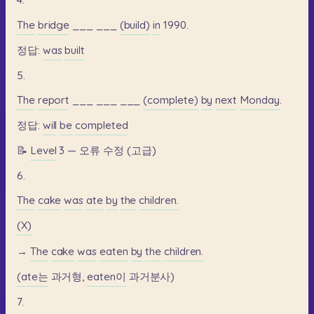
The
bridge
___
___
(build)
in
1990.
정답:
was
built
5.
The
report
___
___
___
(complete)
by
next
Monday.
정답:
will
be
completed
📝
Level
3
—
오류
수정
(고급)
6.
The
cake
was
ate
by
the
children.
(X)
→
The
cake
was
eaten
by
the
children.
(ate는
과거형,
eaten이
과거분사)
7.