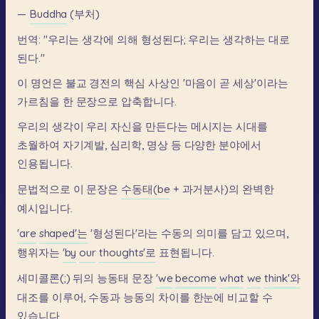
—
Buddha
(부처)
번역:
"우리는
생각에
의해
형성된다;
우리는
생각하는
대로
된다."
이
명언은
불교
경전의
핵심
사상인
'마음이
곧
세상'이라는
가르침을
한
문장으로
압축합니다.
우리의
생각이
우리
자신을
만든다는
메시지는
시대를
초월하여
자기계발,
심리학,
명상
등
다양한
분야에서
인용됩니다.
문법적으로
이
문장은
수동태(be
+
과거분사)의
완벽한
예시입니다.
'are
shaped'는
'형성된다'라는
수동의
의미를
담고
있으며,
행위자는
'by
our
thoughts'로
표현됩니다.
세미콜론(;)
뒤의
능동태
문장
'we
become
what
we
think'와
대조를
이루어,
수동과
능동의
차이를
한눈에
비교할
수
있습니다.