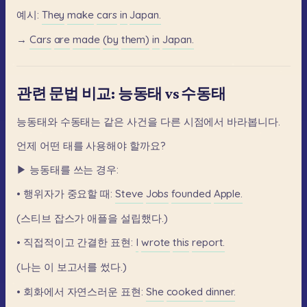
예시:
They
make
cars
in
Japan.
→
Cars
are
made
(by
them)
in
Japan.
관련 문법 비교: 능동태 vs 수동태
능동태와
수동태는
같은
사건을
다른
시점에서
바라봅니다.
언제
어떤
태를
사용해야
할까요?
▶
능동태를
쓰는
경우:
•
행위자가
중요할
때:
Steve
Jobs
founded
Apple.
(스티브
잡스가
애플을
설립했다.)
•
직접적이고
간결한
표현:
I
wrote
this
report.
(나는
이
보고서를
썼다.)
•
회화에서
자연스러운
표현:
She
cooked
dinner.