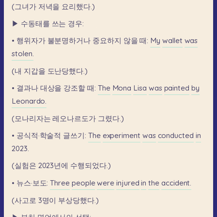
(그녀가
저녁을
요리했다.)
▶
수동태를
쓰는
경우:
•
행위자가
불분명하거나
중요하지
않을
때:
My
wallet
was
stolen.
(내
지갑을
도난당했다.)
•
결과나
대상을
강조할
때:
The
Mona
Lisa
was
painted
by
Leonardo.
(모나리자는
레오나르도가
그렸다.)
•
공식적·학술적
글쓰기:
The
experiment
was
conducted
in
2023.
(실험은
2023년에
수행되었다.)
•
뉴스·보도:
Three
people
were
injured
in
the
accident.
(사고로
3명이
부상당했다.)