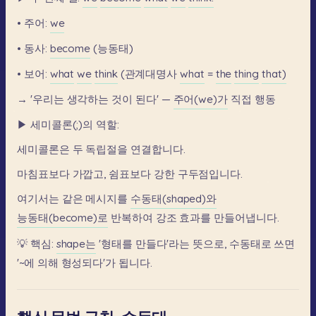
•
주어:
we
•
동사:
become
(능동태)
•
보어:
what
we
think
(관계대명사
what
=
the
thing
that)
→
'우리는
생각하는
것이
된다'
—
주어(we)가
직접
행동
▶
세미콜론(;)의
역할:
세미콜론은
두
독립절을
연결합니다.
마침표보다
가깝고,
쉼표보다
강한
구두점입니다.
여기서는
같은
메시지를
수동태(shaped)와
능동태(become)로
반복하여
강조
효과를
만들어냅니다.
💡
핵심:
shape는
'형태를
만들다'라는
뜻으로,
수동태로
쓰면
'~에
의해
형성되다'가
됩니다.