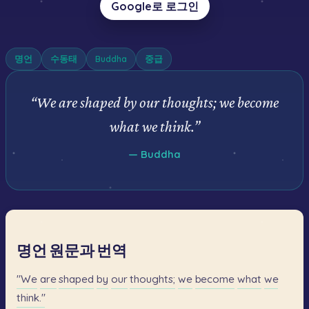
Google로 로그인
명언
수동태
Buddha
중급
“
We are shaped by our thoughts; we become
what we think.
”
—
Buddha
명언 원문과 번역
"We
are
shaped
by
our
thoughts;
we
become
what
we
think."