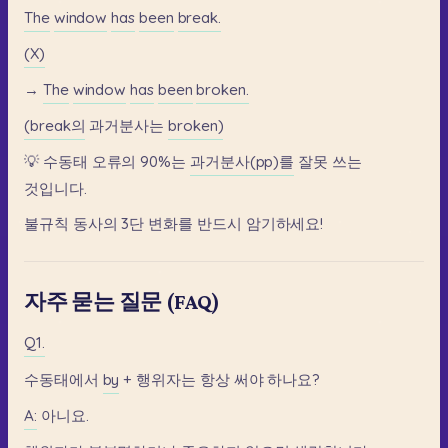
The
window
has
been
break.
(X)
→
The
window
has
been
broken.
(break의
과거분사는
broken)
💡
수동태
오류의
90%는
과거분사(pp)를
잘못
쓰는
것입니다.
불규칙
동사의
3단
변화를
반드시
암기하세요!
자주 묻는 질문 (FAQ)
Q1.
수동태에서
by
+
행위자는
항상
써야
하나요?
A:
아니요.