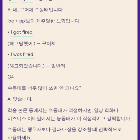
A:
네,
구어체
수동태입니다.
'be
+
pp'보다
캐주얼한
느낌입니다.
•
I
got
fired.
(해고당했어.)
—
구어체
•
I
was
fired.
(해고되었습니다.)
—
일반적
Q4.
수동태를
너무
많이
쓰면
안
되나요?
A:
맞습니다.
학술
논문
등에서는
수동태가
적절하지만,
일상
회화나
비즈니스
이메일에서는
능동태가
더
직접적이고
강력합니다.
수동태는
행위자보다
결과·대상을
강조할
때
전략적으로
사용하세요.