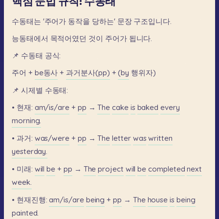
핵심 문법 규칙: 수동태
수동태는
'주어가
동작을
당하는'
문장
구조입니다.
능동태에서
목적어였던
것이
주어가
됩니다.
📌
수동태
공식:
주어
+
be동사
+
과거분사(pp)
+
(by
행위자)
📌
시제별
수동태:
•
현재:
am/is/are
+
pp
→
The
cake
is
baked
every
morning.
•
과거:
was/were
+
pp
→
The
letter
was
written
yesterday.
•
미래:
will
be
+
pp
→
The
project
will
be
completed
next
week.
•
현재진행:
am/is/are
being
+
pp
→
The
house
is
being
painted.