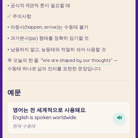
•
공식적·객관적
톤이
필요할
때
✅
주의사항:
•
자동사(happen,
arrive)는
수동태
불가
•
과거분사(pp)
형태를
정확히
암기할
것
•
남용하지
말고,
능동태와
적절히
섞어
사용할
것
🎯
오늘의
한
줄:
"We
are
shaped
by
our
thoughts"
—
수동태
하나로
삶의
진리를
표현한
문장입니다.
예문
영어는
전
세계적으로
사용돼요.
English is spoken worldwide.
🔊
현재 수동태