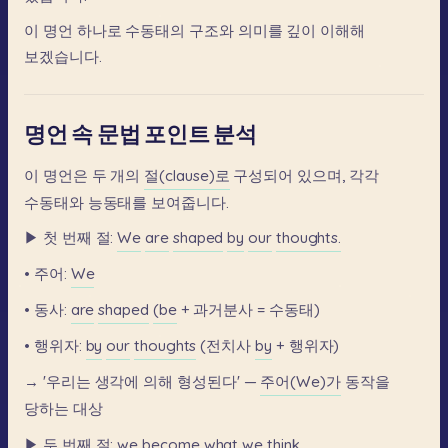
이
명언
하나로
수동태의
구조와
의미를
깊이
이해해
보겠습니다.
명언 속 문법 포인트 분석
이
명언은
두
개의
절(clause)로
구성되어
있으며,
각각
수동태와
능동태를
보여줍니다.
▶
첫
번째
절:
We
are
shaped
by
our
thoughts.
•
주어:
We
•
동사:
are
shaped
(be
+
과거분사
=
수동태)
•
행위자:
by
our
thoughts
(전치사
by
+
행위자)
→
'우리는
생각에
의해
형성된다'
—
주어(We)가
동작을
당하는
대상
▶
두
번째
절:
we
become
what
we
think.