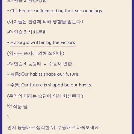
✍️
연습
2:
환경·경험
•
Children
are
influenced
by
their
surroundings.
(아이들은
환경에
의해
영향을
받는다.)
✍️
연습
3:
사회·문화
•
History
is
written
by
the
victors.
(역사는
승자에
의해
쓰인다.)
✍️
연습
4:
능동태
↔
수동태
변환
•
능동:
Our
habits
shape
our
future.
•
수동:
Our
future
is
shaped
by
our
habits.
(우리의
미래는
습관에
의해
형성된다.)
💡
작문
팁:
1.
먼저
능동태로
생각한
뒤,
수동태로
바꿔보세요.