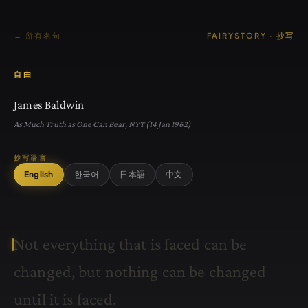
← 所有名句
FAIRYSTORY · 抄写
自由
James Baldwin
As Much Truth as One Can Bear, NYT (14 Jan 1962)
抄写语言
English
한국어
日本語
中文
N
o
t
e
v
e
r
y
t
h
i
n
g
t
h
a
t
i
s
f
a
c
e
d
c
a
n
b
e
c
h
a
n
g
e
d
,
b
u
t
n
o
t
h
i
n
g
c
a
n
b
e
c
h
a
n
g
e
d
u
n
t
i
l
i
t
i
s
f
a
c
e
d
.