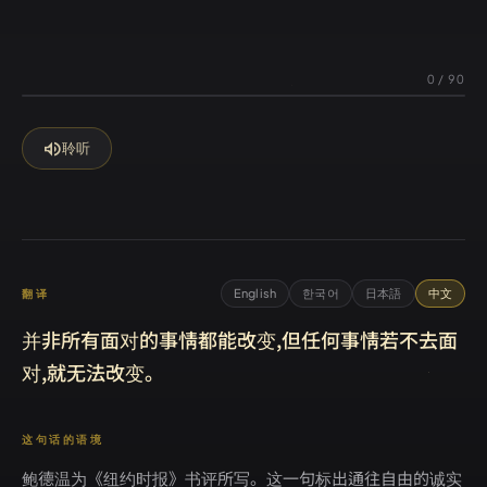
0
/
90
volume_up
聆听
English
한국어
日本語
中文
翻译
并非所有面对的事情都能改变,但任何事情若不去面
对,就无法改变。
这句话的语境
鲍德温为《纽约时报》书评所写。这一句标出通往自由的诚实