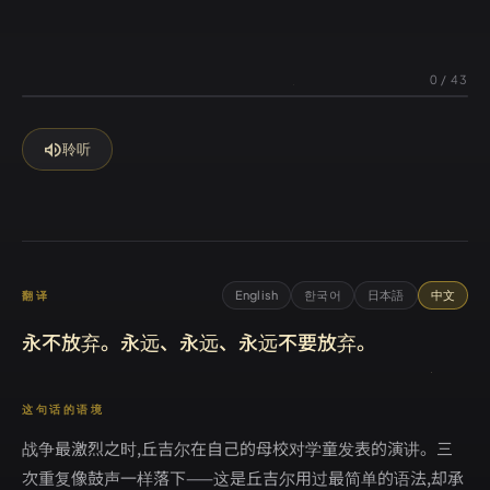
0
/
43
volume_up
聆听
English
한국어
日本語
中文
翻译
永不放弃。永远、永远、永远不要放弃。
这句话的语境
战争最激烈之时,丘吉尔在自己的母校对学童发表的演讲。三
次重复像鼓声一样落下——这是丘吉尔用过最简单的语法,却承