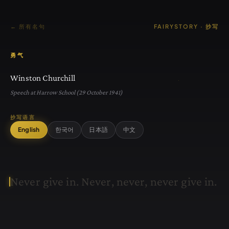
← 所有名句
FAIRYSTORY · 抄写
勇气
Winston Churchill
Speech at Harrow School (29 October 1941)
抄写语言
English
한국어
日本語
中文
N
e
v
e
r
g
i
v
e
i
n
.
N
e
v
e
r
,
n
e
v
e
r
,
n
e
v
e
r
g
i
v
e
i
n
.