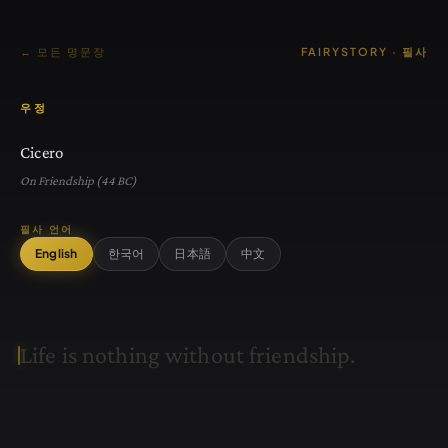
← 모든 명문장
FAIRYSTORY · 필사
우정
Cicero
On Friendship (44 BC)
필사 언어
English
한국어
日本語
中文
L
i
f
e
i
s
n
o
t
h
i
n
g
w
i
t
h
o
u
t
f
r
i
e
n
d
s
h
i
p
.