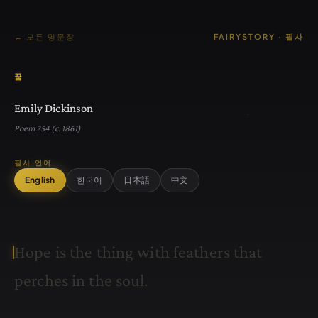
← 모든 명문장
FAIRYSTORY · 필사
꿈
Emily Dickinson
Poem 254 (c. 1861)
필사 언어
English
한국어
日本語
中文
H
o
p
e
i
s
t
h
e
t
h
i
n
g
w
i
t
h
f
e
a
t
h
e
r
s
t
h
a
t
p
e
r
c
h
e
s
i
n
t
h
e
s
o
u
l
.