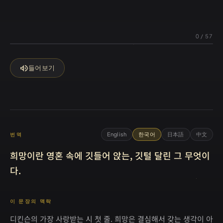
0
/
57
volume_up
들어보기
English
한국어
日本語
中文
번역
희망이란 영혼 속에 깃들어 앉는, 깃털 달린 그 무엇이
다.
이 문장의 맥락
디킨슨의 가장 사랑받는 시 첫 줄. 희망은 결심해서 갖는 생각이 아