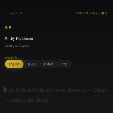
← 所有名句
FAIRYSTORY · 抄写
孤独
Emily Dickinson
Poem 303 (c. 1862)
抄写语言
English
한국어
日本語
中文
T
h
e
S
o
u
l
s
e
l
e
c
t
s
h
e
r
o
w
n
S
o
c
i
e
t
y
—
T
h
e
n
—
s
h
u
t
s
t
h
e
D
o
o
r
.