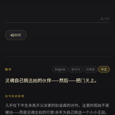
0
/
57
volume_up
聆听
English
한국어
日本語
中文
翻译
灵魂自己挑选她的伙伴——然后——把门关上。
这句话的语境
几乎在下半生未离开父亲家的狄金森的诗作。这里的孤独不是
被动——而是灵魂主权的行使:亲手为自己挑选一个小小王国。