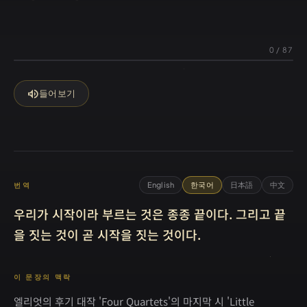
0
/
87
volume_up
들어보기
English
한국어
日本語
中文
번역
우리가 시작이라 부르는 것은 종종 끝이다. 그리고 끝
을 짓는 것이 곧 시작을 짓는 것이다.
이 문장의 맥락
엘리엇의 후기 대작 'Four Quartets'의 마지막 시 'Little