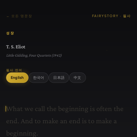
← 모든 명문장
FAIRYSTORY · 필사
성장
T. S. Eliot
Little Gidding, Four Quartets (1942)
필사 언어
English
한국어
日本語
中文
W
h
a
t
w
e
c
a
l
l
t
h
e
b
e
g
i
n
n
i
n
g
i
s
o
f
t
e
n
t
h
e
e
n
d
.
A
n
d
t
o
m
a
k
e
a
n
e
n
d
i
s
t
o
m
a
k
e
a
b
e
g
i
n
n
i
n
g
.