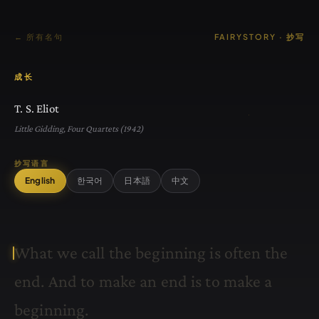
← 所有名句
FAIRYSTORY · 抄写
成长
T. S. Eliot
Little Gidding, Four Quartets (1942)
抄写语言
English
한국어
日本語
中文
W
h
a
t
w
e
c
a
l
l
t
h
e
b
e
g
i
n
n
i
n
g
i
s
o
f
t
e
n
t
h
e
e
n
d
.
A
n
d
t
o
m
a
k
e
a
n
e
n
d
i
s
t
o
m
a
k
e
a
b
e
g
i
n
n
i
n
g
.