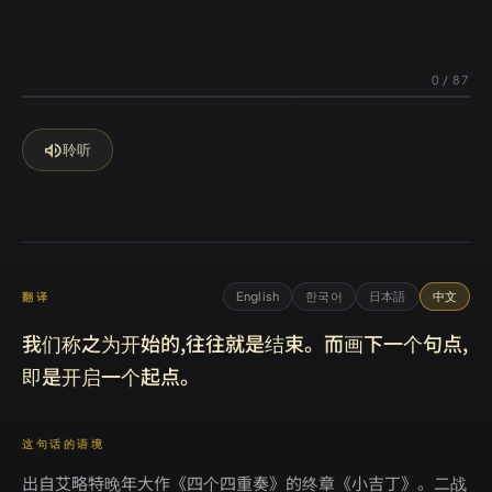
0
/
87
volume_up
聆听
English
한국어
日本語
中文
翻译
我们称之为开始的,往往就是结束。而画下一个句点,
即是开启一个起点。
这句话的语境
出自艾略特晚年大作《四个四重奏》的终章《小吉丁》。二战