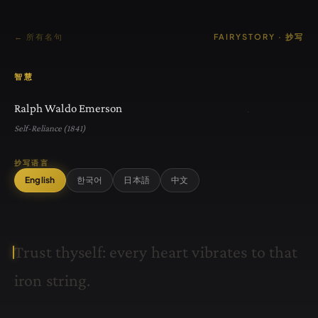
← 所有名句
FAIRYSTORY · 抄写
智慧
Ralph Waldo Emerson
Self-Reliance (1841)
抄写语言
English
한국어
日本語
中文
T
r
u
s
t
t
h
y
s
e
l
f
:
e
v
e
r
y
h
e
a
r
t
v
i
b
r
a
t
e
s
t
o
t
h
a
t
i
r
o
n
s
t
r
i
n
g
.