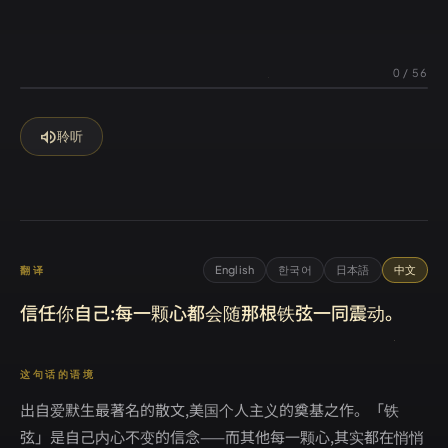
0
/
56
volume_up
聆听
English
한국어
日本語
中文
翻译
信任你自己:每一颗心都会随那根铁弦一同震动。
这句话的语境
出自爱默生最著名的散文,美国个人主义的奠基之作。「铁
弦」是自己内心不变的信念——而其他每一颗心,其实都在悄悄