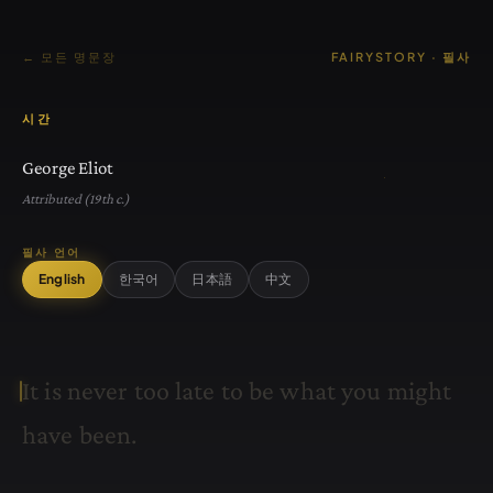
← 모든 명문장
FAIRYSTORY · 필사
시간
George Eliot
Attributed (19th c.)
필사 언어
English
한국어
日本語
中文
I
t
i
s
n
e
v
e
r
t
o
o
l
a
t
e
t
o
b
e
w
h
a
t
y
o
u
m
i
g
h
t
h
a
v
e
b
e
e
n
.