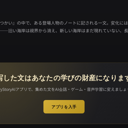
つかい』の中で、ある登場人物のノートに記される一文。変化に
――旧い海岸は視界から消え、新しい海岸はまだ現れていない、
写した文はあなたの学びの財産になりま
iryStoryAIアプリで、集めた文をAI会話・ゲーム・音声学習に変えまし
アプリを入手