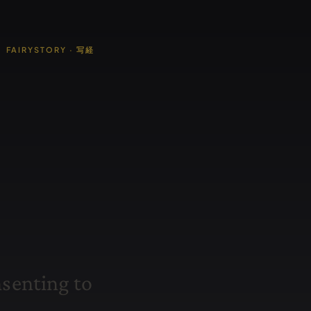
FAIRYSTORY · 写経
n
s
e
n
t
i
n
g
t
o