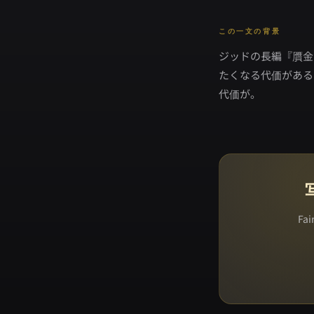
この一文の背景
ジッドの長編『贋金
たくなる代価がある
代価が。
Fa