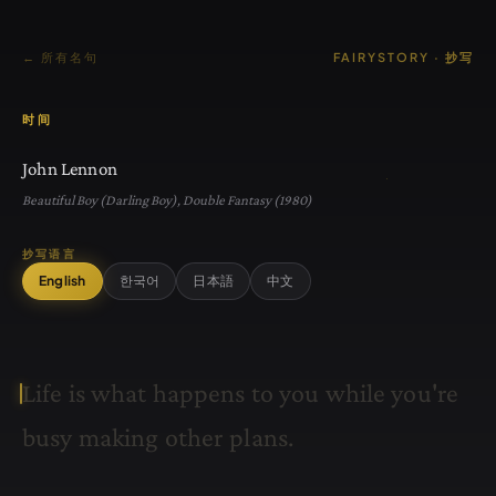
← 所有名句
FAIRYSTORY · 抄写
时间
John Lennon
Beautiful Boy (Darling Boy), Double Fantasy (1980)
抄写语言
English
한국어
日本語
中文
L
i
f
e
i
s
w
h
a
t
h
a
p
p
e
n
s
t
o
y
o
u
w
h
i
l
e
y
o
u
'
r
e
b
u
s
y
m
a
k
i
n
g
o
t
h
e
r
p
l
a
n
s
.