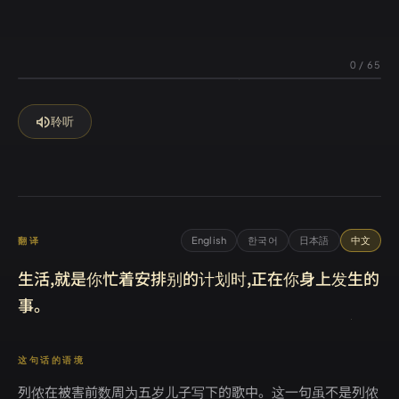
0
/
65
volume_up
聆听
English
한국어
日本語
中文
翻译
生活,就是你忙着安排别的计划时,正在你身上发生的
事。
这句话的语境
列侬在被害前数周为五岁儿子写下的歌中。这一句虽不是列侬