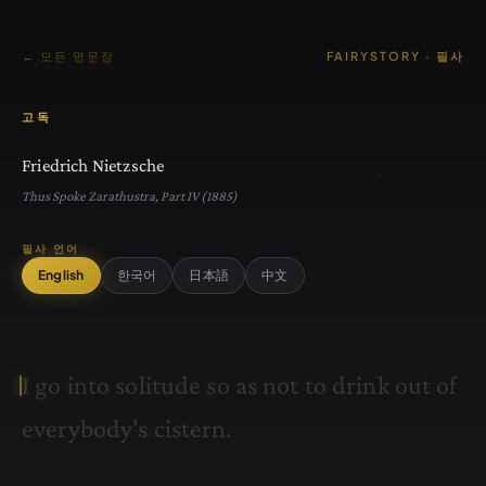
← 모든 명문장
FAIRYSTORY · 필사
고독
Friedrich Nietzsche
Thus Spoke Zarathustra, Part IV (1885)
필사 언어
English
한국어
日本語
中文
I
g
o
i
n
t
o
s
o
l
i
t
u
d
e
s
o
a
s
n
o
t
t
o
d
r
i
n
k
o
u
t
o
f
e
v
e
r
y
b
o
d
y
'
s
c
i
s
t
e
r
n
.