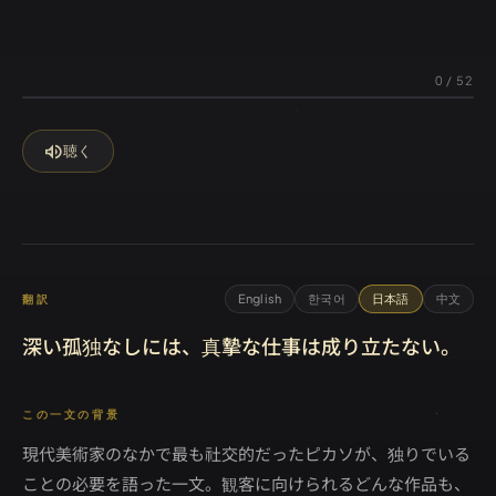
0
/
52
volume_up
聴く
English
한국어
日本語
中文
翻訳
深い孤独なしには、真摯な仕事は成り立たない。
この一文の背景
現代美術家のなかで最も社交的だったピカソが、独りでいる
ことの必要を語った一文。観客に向けられるどんな作品も、