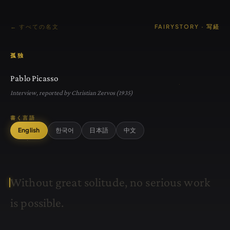
← すべての名文
FAIRYSTORY · 写経
孤独
Pablo Picasso
Interview, reported by Christian Zervos (1935)
書く言語
English
한국어
日本語
中文
W
i
t
h
o
u
t
g
r
e
a
t
s
o
l
i
t
u
d
e
,
n
o
s
e
r
i
o
u
s
w
o
r
k
i
s
p
o
s
s
i
b
l
e
.