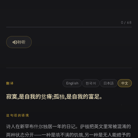
0
/
68
volume_up
聆听
English
한국어
日本語
中文
翻译
寂寞,是自我的贫瘠;孤独,是自我的富足。
这句话的语境
诗人在新罕布什尔独居一年的日记。萨顿把英文里常被混淆的
两种状态分开——一种是填不满的饥饿,另一种是无人能赠予的