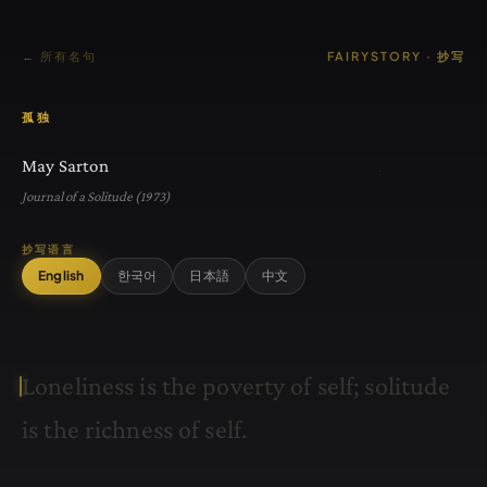
← 所有名句
FAIRYSTORY · 抄写
孤独
May Sarton
Journal of a Solitude (1973)
抄写语言
English
한국어
日本語
中文
L
o
n
e
l
i
n
e
s
s
i
s
t
h
e
p
o
v
e
r
t
y
o
f
s
e
l
f
;
s
o
l
i
t
u
d
e
i
s
t
h
e
r
i
c
h
n
e
s
s
o
f
s
e
l
f
.