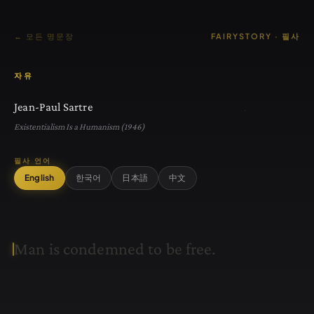
← 모든 명문장
FAIRYSTORY · 필사
자유
Jean-Paul Sartre
Existentialism Is a Humanism (1946)
필사 언어
English
한국어
日本語
中文
M
a
n
i
s
c
o
n
d
e
m
n
e
d
t
o
b
e
f
r
e
e
.