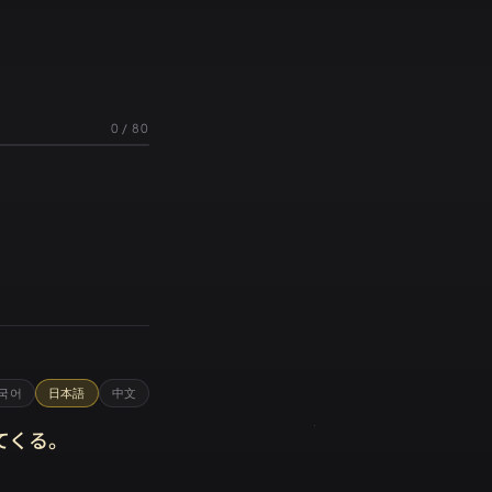
0
/
80
국어
日本語
中文
てくる。