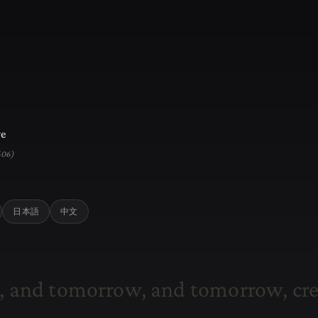
re
606)
日本語
中文
,
a
n
d
t
o
m
o
r
r
o
w
,
a
n
d
t
o
m
o
r
r
o
w
,
c
r