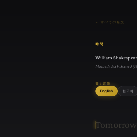
← すべての名文
時間
William Shakespea
Macbeth, Act V, Scene 5 (1
書く言語
English
한국어
T
o
m
o
r
r
o
w