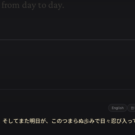
f
r
o
m
d
a
y
t
o
d
a
y
.
English
한
、そしてまた明日が、このつまらぬ歩みで日々忍び入っ