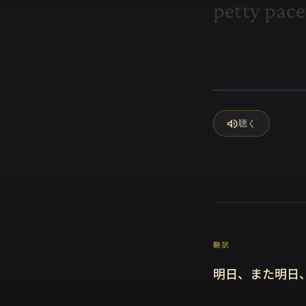
p
e
t
t
y
p
a
c
e
volume_up
聴く
翻訳
明日、また明日