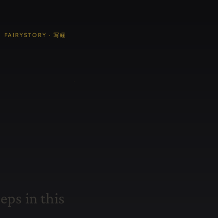
FAIRYSTORY · 写経
e
e
p
s
i
n
t
h
i
s