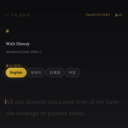
← 모든 명문장
FAIRYSTORY · 필사
꿈
Walt Disney
Attributed (mid-20th c.)
필사 언어
English
한국어
日本語
中文
A
l
l
o
u
r
d
r
e
a
m
s
c
a
n
c
o
m
e
t
r
u
e
,
i
f
w
e
h
a
v
e
t
h
e
c
o
u
r
a
g
e
t
o
p
u
r
s
u
e
t
h
e
m
.