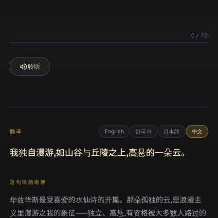
0
/
70
volume_up
聆听
English
한국어
日本語
中文
翻译
我独自漫游,如山谷与丘陵之上,高悬的一朵云。
这句话的语境
华兹华斯最受喜爱的水仙诗的开篇。那朵孤独的云,是浪漫主
义里漫游之我的象征——独立、高悬,有资格被大多数人路过的