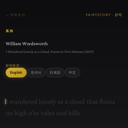
← 所有名句
FAIRYSTORY · 抄写
孤独
William Wordsworth
I Wandered Lonely as a Cloud, Poems in Two Volumes (1807)
抄写语言
English
한국어
日本語
中文
I
w
a
n
d
e
r
e
d
l
o
n
e
l
y
a
s
a
c
l
o
u
d
t
h
a
t
f
l
o
a
t
s
o
n
h
i
g
h
o
'
e
r
v
a
l
e
s
a
n
d
h
i
l
l
s
.