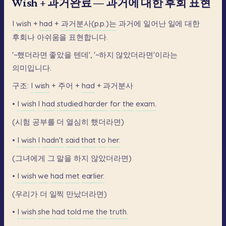
Wish + 과거완료 — 과거에 대한 후회 표현
I
wish
+
had
+
과거분사(p.p.)는
과거에
일어난
일에
대한
후회나
아쉬움을
표현합니다.
'~했더라면
좋았을
텐데',
'~하지
않았더라면'이라는
의미입니다.
구조:
I
wish
+
주어
+
had
+
과거분사
•
I
wish
I
had
studied
harder
for
the
exam.
(시험
공부를
더
열심히
했더라면)
•
I
wish
I
hadn't
said
that
to
her.
(그녀에게
그
말을
하지
않았더라면)
•
I
wish
we
had
met
earlier.
(우리가
더
일찍
만났더라면)
•
I
wish
she
had
told
me
the
truth.