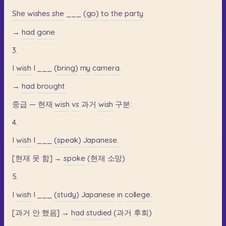
She
wishes
she
___
(go)
to
the
party.
→
had
gone
3.
I
wish
I
___
(bring)
my
camera.
→
had
brought
중급
—
현재
wish
vs
과거
wish
구분:
4.
I
wish
I
___
(speak)
Japanese.
[현재
못
함]
→
spoke
(현재
소망)
5.
I
wish
I
___
(study)
Japanese
in
college.
[과거
안
했음]
→
had
studied
(과거
후회)