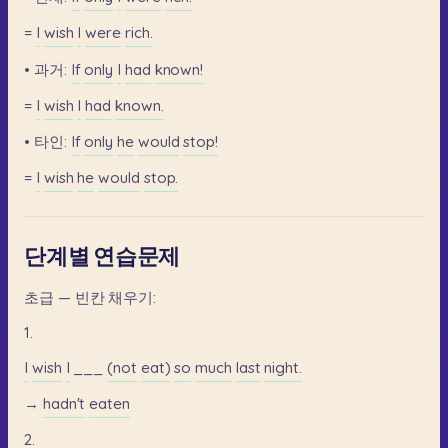
=
I
wish
I
were
rich.
•
과거:
If
only
I
had
known!
=
I
wish
I
had
known.
•
타인:
If
only
he
would
stop!
=
I
wish
he
would
stop.
단계별 연습문제
초급
—
빈칸
채우기:
1.
I
wish
I
___
(not
eat)
so
much
last
night.
→
hadn't
eaten
2.