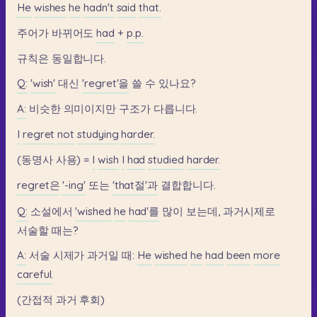
He
wishes
he
hadn't
said
that.
주어가
바뀌어도
had
+
p.p.
규칙은
동일합니다.
Q:
'wish'
대신
'regret'을
쓸
수
있나요?
A:
비슷한
의미이지만
구조가
다릅니다.
I
regret
not
studying
harder.
(동명사
사용)
=
I
wish
I
had
studied
harder.
regret은
'-ing'
또는
'that절'과
결합합니다.
Q:
소설에서
'wished
he
had'를
많이
보는데,
과거시제로
서술할
때는?
A:
서술
시제가
과거일
때:
He
wished
he
had
been
more
careful.
(간접적
과거
후회)