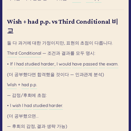
Wish + had p.p. vs Third Conditional 비
교
둘
다
과거에
대한
가정이지만,
표현의
초점이
다릅니다.
Third
Conditional
—
조건과
결과를
모두
명시:
•
If
I
had
studied
harder,
I
would
have
passed
the
exam.
(더
공부했다면
합격했을
것이다
—
인과관계
분석)
Wish
+
had
p.p.
—
감정/후회에
초점:
•
I
wish
I
had
studied
harder.
(더
공부했으면...
—
후회의
감정,
결과
생략
가능)