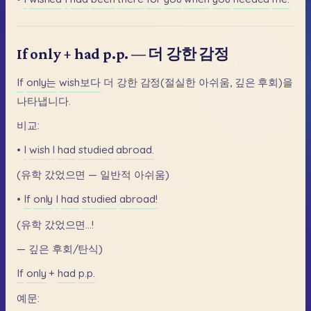
If only + had p.p. — 더 강한 감정
If
only는
wish보다
더
강한
감정(절실한
아쉬움,
깊은
후회)을
나타냅니다.
비교:
•
I
wish
I
had
studied
abroad.
(유학
갔었으면
—
일반적
아쉬움)
•
If
only
I
had
studied
abroad!
(유학
갔었으면...!
—
깊은
후회/탄식)
If
only
+
had
p.p.
예문: