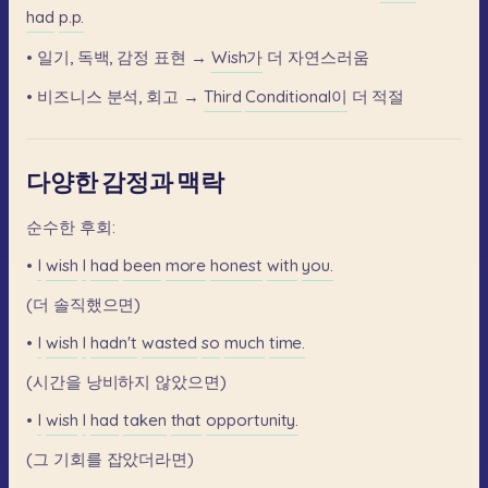
had
p.p.
•
일기,
독백,
감정
표현
→
Wish가
더
자연스러움
•
비즈니스
분석,
회고
→
Third
Conditional이
더
적절
다양한 감정과 맥락
순수한
후회:
•
I
wish
I
had
been
more
honest
with
you.
(더
솔직했으면)
•
I
wish
I
hadn't
wasted
so
much
time.
(시간을
낭비하지
않았으면)
•
I
wish
I
had
taken
that
opportunity.
(그
기회를
잡았더라면)