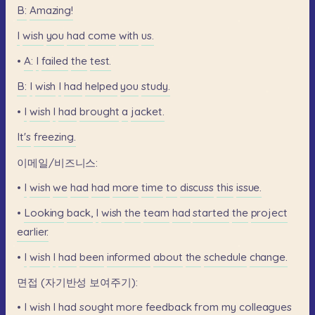
B:
Amazing!
I
wish
you
had
come
with
us.
•
A:
I
failed
the
test.
B:
I
wish
I
had
helped
you
study.
•
I
wish
I
had
brought
a
jacket.
It's
freezing.
이메일/비즈니스:
•
I
wish
we
had
had
more
time
to
discuss
this
issue.
•
Looking
back,
I
wish
the
team
had
started
the
project
earlier.
•
I
wish
I
had
been
informed
about
the
schedule
change.
면접
(자기반성
보여주기):
•
I
wish
I
had
sought
more
feedback
from
my
colleagues