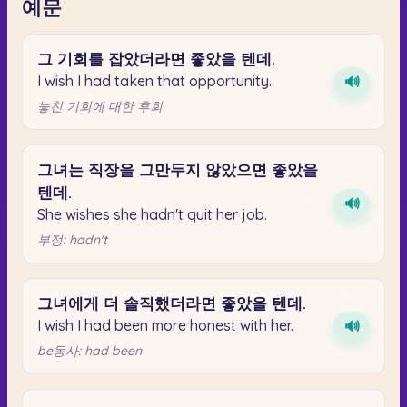
예문
그
기회를
잡았더라면
좋았을
텐데.
I wish I had taken that opportunity.
🔊
놓친 기회에 대한 후회
그녀는
직장을
그만두지
않았으면
좋았을
텐데.
🔊
She wishes she hadn't quit her job.
부정: hadn't
그녀에게
더
솔직했더라면
좋았을
텐데.
I wish I had been more honest with her.
🔊
be동사: had been