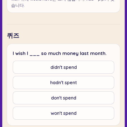
습니다.
퀴즈
I wish I ___ so much money last month.
didn't spend
hadn't spent
don't spend
won't spend