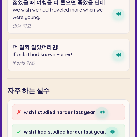
젊었을
때
여행을
더
했으면
좋았을
텐데.
We wish we had traveled more when we
🔊
were young.
인생 회고
더
일찍
알았더라면!
If only I had known earlier!
🔊
if only 강조
자주 하는 실수
✗
I wish I studied harder last year.
🔊
✓
I wish I had studied harder last year.
🔊