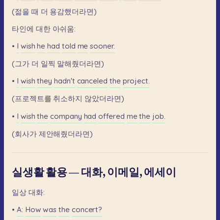
(젊을
때
더
용감했더라면)
타인에
대한
아쉬움:
•
I
wish
he
had
told
me
sooner.
(그가
더
일찍
말해줬더라면)
•
I
wish
they
hadn't
canceled
the
project.
(프로젝트를
취소하지
않았더라면)
•
I
wish
the
company
had
offered
me
the
job.
(회사가
제안해줬더라면)
실생활 활용 — 대화, 이메일, 에세이
일상
대화:
•
A:
How
was
the
concert?