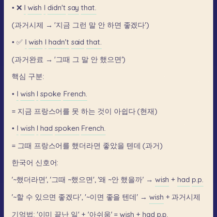
•
❌
I
wish
I
didn't
say
that.
(과거시제
→
'지금
그런
말
안
하면
좋겠다')
•
✅
I
wish
I
hadn't
said
that.
(과거완료
→
'그때
그
말
안
했으면')
핵심
구분:
•
I
wish
I
spoke
French.
=
지금
프랑스어를
못
하는
것이
아쉽다
(현재)
•
I
wish
I
had
spoken
French.
=
그때
프랑스어를
했더라면
좋았을
텐데
(과거)
한국어
신호어:
'~했더라면',
'그때
~했으면',
'왜
~안
했을까'
→
wish
+
had
p.p.
'~할
수
있으면
좋겠다',
'~이면
좋을
텐데'
→
wish
+
과거시제
기억법:
'이미
끝난
일'
+
'아쉬움'
=
wish
+
had
p.p.