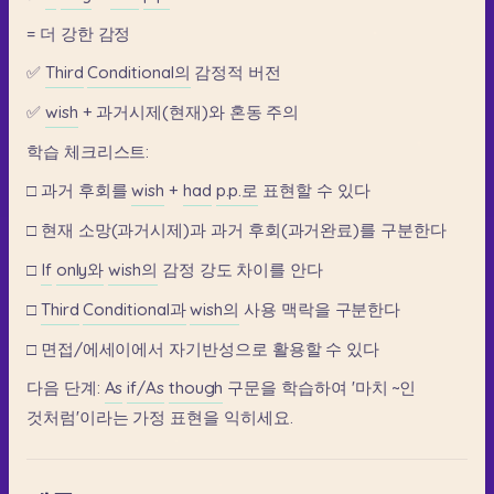
=
더
강한
감정
✅
Third
Conditional의
감정적
버전
✅
wish
+
과거시제(현재)와
혼동
주의
학습
체크리스트:
□
과거
후회를
wish
+
had
p.p.로
표현할
수
있다
□
현재
소망(과거시제)과
과거
후회(과거완료)를
구분한다
□
If
only와
wish의
감정
강도
차이를
안다
□
Third
Conditional과
wish의
사용
맥락을
구분한다
□
면접/에세이에서
자기반성으로
활용할
수
있다
다음
단계:
As
if/As
though
구문을
학습하여
'마치
~인
것처럼'이라는
가정
표현을
익히세요.