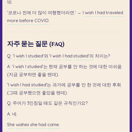
10.
'코로나
전에
더
많이
여행했더라면.'
→
I
wish
I
had
traveled
more
before
COVID.
자주 묻는 질문 (FAQ)
Q:
'I
wish
I
studied'와
'I
wish
I
had
studied'의
차이는?
A:
'I
wish
I
studied'는
현재
공부를
안
하는
것에
대한
아쉬움
(지금
공부하면
좋을
텐데).
'I
wish
I
had
studied'는
과거에
공부를
안
한
것에
대한
후회
(그때
공부했으면
좋았을
텐데).
Q:
주어가
3인칭일
때도
같은
규칙인가요?
A:
네.
She
wishes
she
had
come.