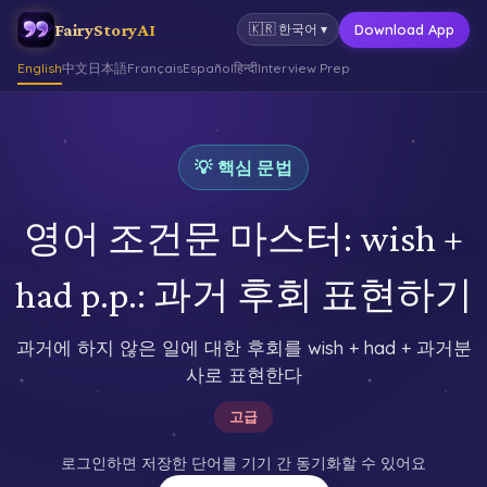
FairyStoryAI
Download App
🇰🇷
한국어
▾
English
中文
日本語
Français
Español
हिन्दी
Interview Prep
💡 핵심 문법
영어 조건문 마스터: wish +
had p.p.: 과거 후회 표현하기
과거에 하지 않은 일에 대한 후회를 wish + had + 과거분
사로 표현한다
고급
로그인하면 저장한 단어를 기기 간 동기화할 수 있어요