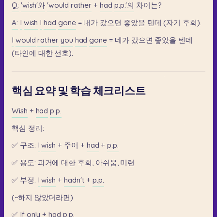
Q:
'wish'와
'would
rather
+
had
p.p.'의
차이는?
A:
I
wish
I
had
gone
=
내가
갔으면
좋았을
텐데
(자기
후회).
I
would
rather
you
had
gone
=
네가
갔으면
좋았을
텐데
(타인에
대한
선호).
핵심 요약 및 학습 체크리스트
Wish
+
had
p.p.
핵심
정리:
✅
구조:
I
wish
+
주어
+
had
+
p.p.
✅
용도:
과거에
대한
후회,
아쉬움,
미련
✅
부정:
I
wish
+
hadn't
+
p.p.
(~하지
않았더라면)
✅
If
only
+
had
p.p.