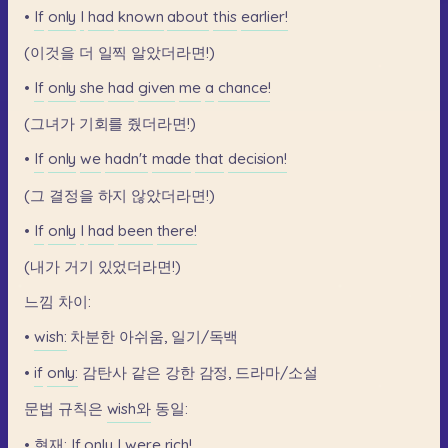
•
If
only
I
had
known
about
this
earlier!
(이것을
더
일찍
알았더라면!)
•
If
only
she
had
given
me
a
chance!
(그녀가
기회를
줬더라면!)
•
If
only
we
hadn't
made
that
decision!
(그
결정을
하지
않았더라면!)
•
If
only
I
had
been
there!
(내가
거기
있었더라면!)
느낌
차이:
•
wish:
차분한
아쉬움,
일기/독백
•
if
only:
감탄사
같은
강한
감정,
드라마/소설
문법
규칙은
wish와
동일:
•
현재:
If
only
I
were
rich!