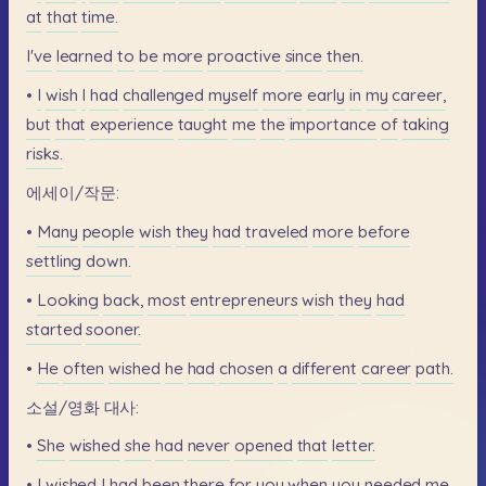
at
that
time.
I've
learned
to
be
more
proactive
since
then.
•
I
wish
I
had
challenged
myself
more
early
in
my
career,
but
that
experience
taught
me
the
importance
of
taking
risks.
에세이/작문:
•
Many
people
wish
they
had
traveled
more
before
settling
down.
•
Looking
back,
most
entrepreneurs
wish
they
had
started
sooner.
•
He
often
wished
he
had
chosen
a
different
career
path.
소설/영화
대사:
•
She
wished
she
had
never
opened
that
letter.
•
I
wished
I
had
been
there
for
you
when
you
needed
me.