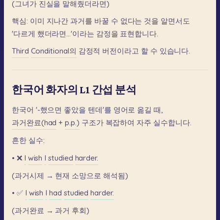
(그녀가
진실을
말해줬더라면)
핵심:
이미
지나간
과거를
바꿀
수
없다는
것을
알면서도
'다르게
했더라면...'이라는
감정을
표현합니다.
Third
Conditional의
감정적
버전이라고
할
수
있습니다.
한국어 화자의 L1 간섭 분석
한국어
'-했으면
좋았을
텐데'를
영어로
옮길
때,
과거완료(had
+
p.p.)
구조가
복잡하여
자주
실수합니다.
흔한
실수:
•
❌
I
wish
I
studied
harder.
(과거시제
→
현재
소망으로
해석됨)
•
✅
I
wish
I
had
studied
harder.
(과거완료
→
과거
후회)