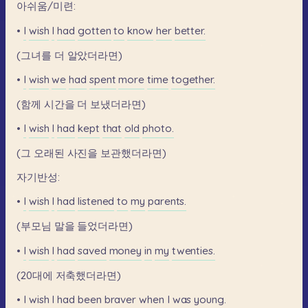
아쉬움/미련:
•
I
wish
I
had
gotten
to
know
her
better.
(그녀를
더
알았더라면)
•
I
wish
we
had
spent
more
time
together.
(함께
시간을
더
보냈더라면)
•
I
wish
I
had
kept
that
old
photo.
(그
오래된
사진을
보관했더라면)
자기반성:
•
I
wish
I
had
listened
to
my
parents.
(부모님
말을
들었더라면)
•
I
wish
I
had
saved
money
in
my
twenties.
(20대에
저축했더라면)
•
I
wish
I
had
been
braver
when
I
was
young.