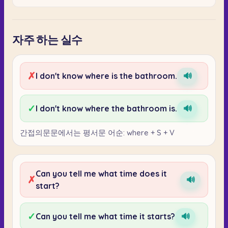
자주 하는 실수
✗
I don't know where is the bathroom.
🔊
✓
I don't know where the bathroom is.
🔊
간접의문문에서는 평서문 어순: where + S + V
Can you tell me what time does it
✗
🔊
start?
✓
Can you tell me what time it starts?
🔊