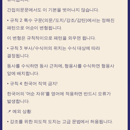
간접의문문에서도
이
기본을
벗어나지
않습니다.
•
규칙
2:
특수
구문(의문/도치/강조/감탄)에서는
정해진
패턴으로
어순이
변형됩니다.
이
변형은
규칙적이므로
패턴을
외우면
됩니다.
•
규칙
3:
부사/수식어의
위치는
수식
대상에
따라
결정됩니다.
동사를
수식하면
동사
근처에,
형용사를
수식하면
형용사
앞에
배치합니다.
•
규칙
4:
한국어
직역
금지!
한국어의
'어순
자유'를
영어에
적용하면
반드시
오류가
발생합니다.
📌
예외
상황:
•
강조를
위한
의도적
도치는
고급
문법에서
허용됩니다.