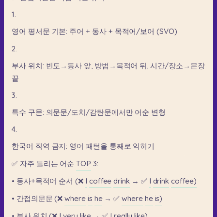
1.
영어
평서문
기본:
주어
+
동사
+
목적어/보어
(SVO)
2.
부사
위치:
빈도→동사
앞,
방법→목적어
뒤,
시간/장소→문장
끝
3.
특수
구문:
의문문/도치/감탄문에서만
어순
변형
4.
한국어
직역
금지:
영어
패턴을
통째로
익히기
✅
자주
틀리는
어순
TOP
3:
•
동사+목적어
순서
(❌
I
coffee
drink
→
✅
I
drink
coffee)
•
간접의문문
(❌
where
is
he
→
✅
where
he
is)
•
부사
위치
(❌
I
very
like
→
✅
I
really
like)