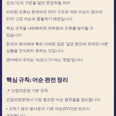
강조/도치
구문을
일반
문장처럼
처리
이러한
오류는
한국어의
SOV
구조와
자유
어순이
영어의
SVO
고정
어순과
충돌하기
때문입니다.
핵심
규칙을
내면화하면
대부분의
오류를
방지할
수
있습니다.
한국어
화자에게
특히
어려운
점은
'같은
뜻인데
위치만
다른'
상황을
인식하지
못하는
것입니다.
영어에서
위치는
'뉘앙스'가
아닌
'문법'입니다.
핵심 규칙: 어순 완전 정리
📌
간접의문문
기본
규칙:
간접의문문에서
가장
중요한
어순
원칙들을
정리합니다.
•
규칙
1:
영어
평서문의
기본
어순(SVO)은
반드시
유지됩니다.