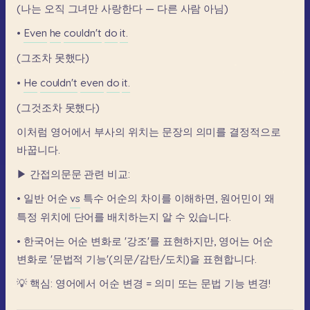
(나는
오직
그녀만
사랑한다
—
다른
사람
아님)
•
Even
he
couldn't
do
it.
(그조차
못했다)
•
He
couldn't
even
do
it.
(그것조차
못했다)
이처럼
영어에서
부사의
위치는
문장의
의미를
결정적으로
바꿉니다.
▶
간접의문문
관련
비교:
•
일반
어순
vs
특수
어순의
차이를
이해하면,
원어민이
왜
특정
위치에
단어를
배치하는지
알
수
있습니다.
•
한국어는
어순
변화로
'강조'를
표현하지만,
영어는
어순
변화로
'문법적
기능'(의문/감탄/도치)을
표현합니다.
💡
핵심:
영어에서
어순
변경
=
의미
또는
문법
기능
변경!