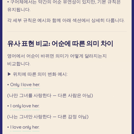
•
구어체에서는
약간의
어순
유연성이
있지만,
기본
규칙은
유지됩니다.
각
세부
규칙은
예시와
함께
아래
섹션에서
상세히
다룹니다.
유사 표현 비교: 어순에 따른 의미 차이
영어에서
어순이
바뀌면
의미가
어떻게
달라지는지
비교합니다.
▶
위치에
따른
의미
변화
예시:
•
Only
I
love
her.
(나만
그녀를
사랑한다
—
다른
사람은
아님)
•
I
only
love
her.
(나는
그녀만
사랑한다
—
다른
감정
아님)
•
I
love
only
her.