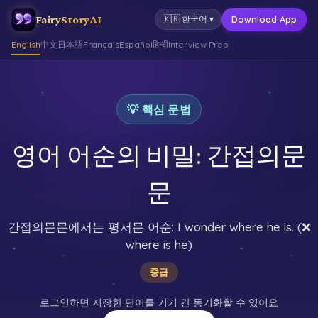
FairyStoryAI
Download App
🇰🇷
한국어
▾
English
中文
日本語
Français
Español
हिन्दी
Interview Prep
💡 핵심 문법
영어 어순의 비밀: 간접의문
문
간접의문문에서는 평서문 어순: I wonder where he is. (❌
where is he)
중급
로그인하면 저장한 단어를 기기 간 동기화할 수 있어요