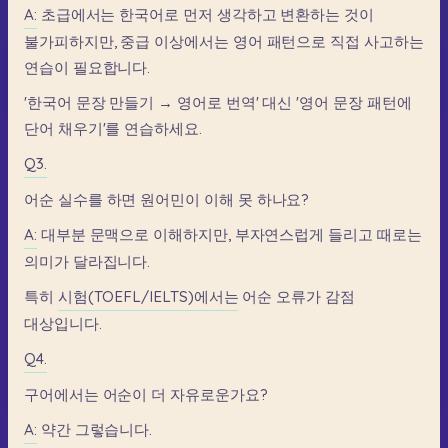
A:
초급에서는
한국어로
먼저
생각하고
변환하는
것이
불가피하지만,
중급
이상에서는
영어
패턴으로
직접
사고하는
연습이
필요합니다.
'한국어
문장
만들기
→
영어로
번역'
대신
'영어
문장
패턴에
단어
채우기'를
연습하세요.
Q3.
어순
실수를
하면
원어민이
이해
못
하나요?
A:
대부분
문맥으로
이해하지만,
부자연스럽게
들리고
때로는
의미가
달라집니다.
특히
시험(TOEFL/IELTS)에서는
어순
오류가
감점
대상입니다.
Q4.
구어에서는
어순이
더
자유로운가요?
A:
약간
그렇습니다.