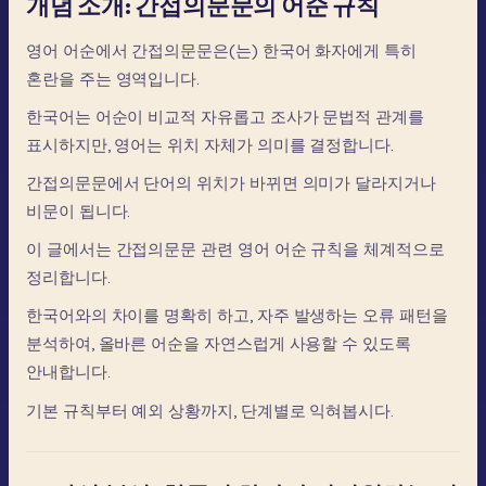
개념 소개: 간접의문문의 어순 규칙
영어
어순에서
간접의문문은(는)
한국어
화자에게
특히
혼란을
주는
영역입니다.
한국어는
어순이
비교적
자유롭고
조사가
문법적
관계를
표시하지만,
영어는
위치
자체가
의미를
결정합니다.
간접의문문에서
단어의
위치가
바뀌면
의미가
달라지거나
비문이
됩니다.
이
글에서는
간접의문문
관련
영어
어순
규칙을
체계적으로
정리합니다.
한국어와의
차이를
명확히
하고,
자주
발생하는
오류
패턴을
분석하여,
올바른
어순을
자연스럽게
사용할
수
있도록
안내합니다.
기본
규칙부터
예외
상황까지,
단계별로
익혀봅시다.