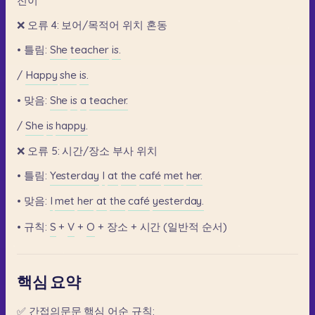
전이
❌
오류
4:
보어/목적어
위치
혼동
•
틀림:
She
teacher
is.
/
Happy
she
is.
•
맞음:
She
is
a
teacher.
/
She
is
happy.
❌
오류
5:
시간/장소
부사
위치
•
틀림:
Yesterday
I
at
the
café
met
her.
•
맞음:
I
met
her
at
the
café
yesterday.
•
규칙:
S
+
V
+
O
+
장소
+
시간
(일반적
순서)
핵심 요약
✅
간접의문문
핵심
어순
규칙: