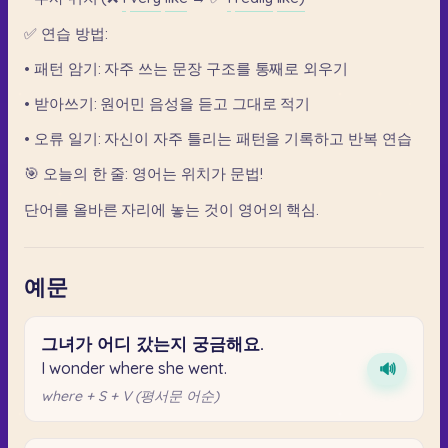
✅
연습
방법:
•
패턴
암기:
자주
쓰는
문장
구조를
통째로
외우기
•
받아쓰기:
원어민
음성을
듣고
그대로
적기
•
오류
일기:
자신이
자주
틀리는
패턴을
기록하고
반복
연습
🎯
오늘의
한
줄:
영어는
위치가
문법!
단어를
올바른
자리에
놓는
것이
영어의
핵심.
예문
그녀가
어디
갔는지
궁금해요.
I wonder where she went.
🔊
where + S + V (평서문 어순)