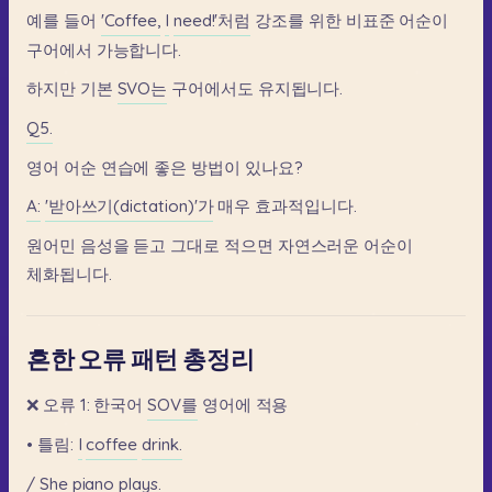
예를
들어
'Coffee,
I
need!'처럼
강조를
위한
비표준
어순이
구어에서
가능합니다.
하지만
기본
SVO는
구어에서도
유지됩니다.
Q5.
영어
어순
연습에
좋은
방법이
있나요?
A:
'받아쓰기(dictation)'가
매우
효과적입니다.
원어민
음성을
듣고
그대로
적으면
자연스러운
어순이
체화됩니다.
흔한 오류 패턴 총정리
❌
오류
1:
한국어
SOV를
영어에
적용
•
틀림:
I
coffee
drink.
/
She
piano
plays.