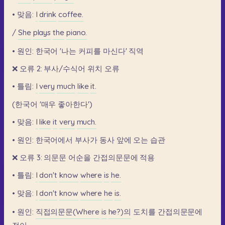
•
맞음:
I
drink
coffee.
/
She
plays
the
piano.
•
원인:
한국어
'나는
커피를
마신다'
직역
❌
오류
2:
부사/수식어
위치
오류
•
틀림:
I
very
much
like
it.
(한국어
'매우
좋아한다')
•
맞음:
I
like
it
very
much.
•
원인:
한국어에서
부사가
동사
앞에
오는
습관
❌
오류
3:
의문문
어순을
간접의문문에
적용
•
틀림:
I
don't
know
where
is
he.
•
맞음:
I
don't
know
where
he
is.
•
원인:
직접의문문(Where
is
he?)의
도치를
간접의문문에