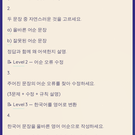
2.
두
문장
중
자연스러운
것을
고르세요.
a)
올바른
어순
문장
b)
잘못된
어순
문장
정답과
함께
왜
어색한지
설명.
📝
Level
2
—
어순
오류
수정
3.
주어진
문장의
어순
오류를
찾아
수정하세요.
(3문제
+
수정
+
규칙
설명)
📝
Level
3
—
한국어를
영어로
변환
4.
한국어
문장을
올바른
영어
어순으로
작성하세요.