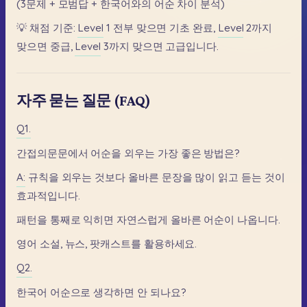
(3문제
+
모범답
+
한국어와의
어순
차이
분석)
💡
채점
기준:
Level
1
전부
맞으면
기초
완료,
Level
2까지
맞으면
중급,
Level
3까지
맞으면
고급입니다.
자주 묻는 질문 (FAQ)
Q1.
간접의문문에서
어순을
외우는
가장
좋은
방법은?
A:
규칙을
외우는
것보다
올바른
문장을
많이
읽고
듣는
것이
효과적입니다.
패턴을
통째로
익히면
자연스럽게
올바른
어순이
나옵니다.
영어
소설,
뉴스,
팟캐스트를
활용하세요.
Q2.
한국어
어순으로
생각하면
안
되나요?