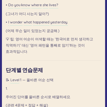
•
Do
you
know
where
she
lives?
(그녀가
어디
사는지
알아?)
•
I
wonder
what
happened
yesterday.
(어제
무슨
일이
있었는지
궁금해.)
💡
팁:
영어
어순이
어색할
때는
'한국어로
먼저
생각하고
직역하기'
대신
'영어
패턴을
통째로
암기'하는
것이
효과적입니다.
단계별 연습문제
📝
Level
1
—
올바른
어순
선택
1.
주어진
단어를
올바른
순서로
배열하세요.
(관련
4문제
+
정답
+
해설)