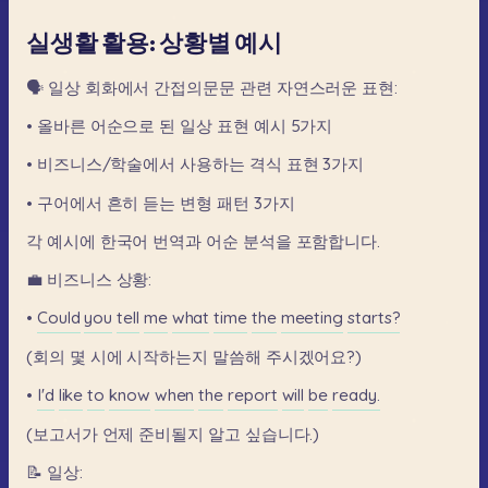
실생활 활용: 상황별 예시
🗣️
일상
회화에서
간접의문문
관련
자연스러운
표현:
•
올바른
어순으로
된
일상
표현
예시
5가지
•
비즈니스/학술에서
사용하는
격식
표현
3가지
•
구어에서
흔히
듣는
변형
패턴
3가지
각
예시에
한국어
번역과
어순
분석을
포함합니다.
💼
비즈니스
상황:
•
Could
you
tell
me
what
time
the
meeting
starts?
(회의
몇
시에
시작하는지
말씀해
주시겠어요?)
•
I'd
like
to
know
when
the
report
will
be
ready.
(보고서가
언제
준비될지
알고
싶습니다.)
📝
일상: