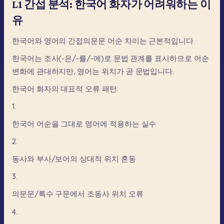
L1 간섭 분석: 한국어 화자가 어려워하는 이
유
한국어와
영어의
간접의문문
어순
차이는
근본적입니다.
한국어는
조사(-은/-를/-에)로
문법
관계를
표시하므로
어순
변화에
관대하지만,
영어는
위치가
곧
문법입니다.
한국어
화자의
대표적
오류
패턴:
1.
한국어
어순을
그대로
영어에
적용하는
실수
2.
동사와
부사/보어의
상대적
위치
혼동
3.
의문문/특수
구문에서
조동사
위치
오류
4.