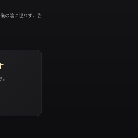
礼儀の陰に隠れず、告
す
ょう。