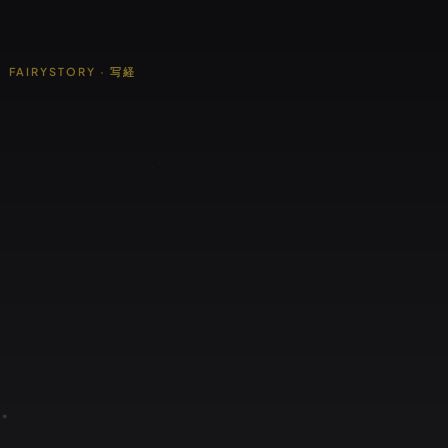
FAIRYSTORY · 写経
e
.