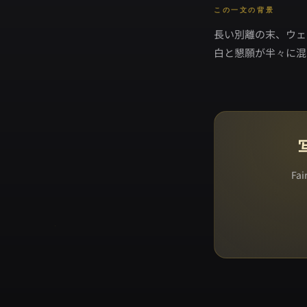
この一文の背景
長い別離の末、ウェ
白と懇願が半々に混
Fa