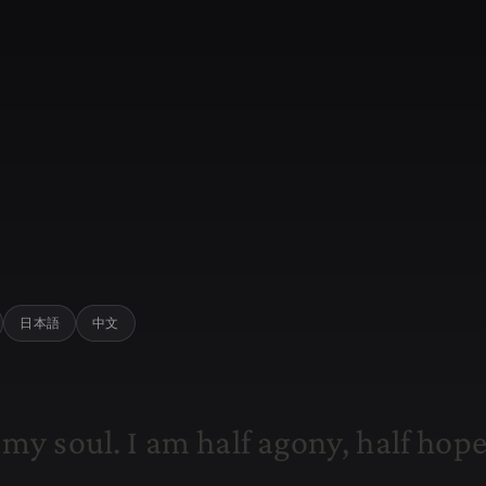
日本語
中文
m
y
s
o
u
l
.
I
a
m
h
a
l
f
a
g
o
n
y
,
h
a
l
f
h
o
p