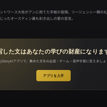
ントワース大佐がアンに宛てた手紙の冒頭。リージェンシー期の
じったオースティン最も剥き出しの愛の宣言。
写した文はあなたの学びの財産になりま
iryStoryAIアプリで、集めた文をAI会話・ゲーム・音声学習に変えまし
アプリを入手