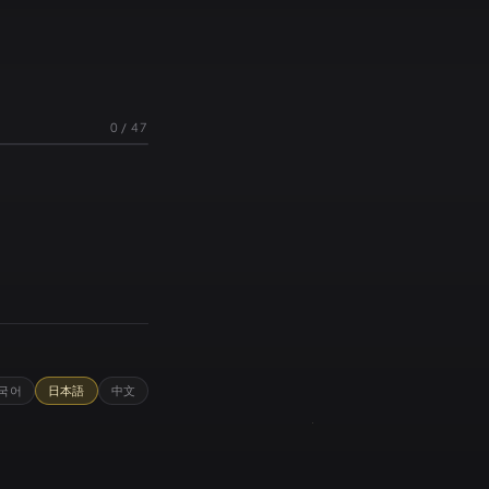
0
/
47
국어
日本語
中文