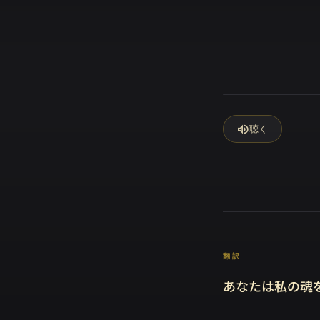
volume_up
聴く
翻訳
あなたは私の魂