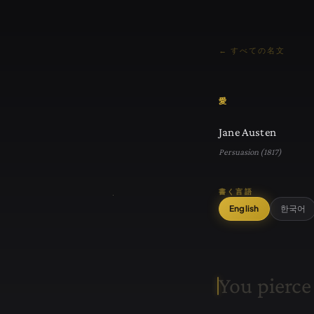
← すべての名文
愛
Jane Austen
Persuasion (1817)
書く言語
English
한국어
Y
o
u
p
i
e
r
c
e