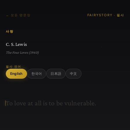
← 모든 명문장
FAIRYSTORY · 필사
사랑
C. S. Lewis
The Four Loves (1960)
필사 언어
English
한국어
日本語
中文
T
o
l
o
v
e
a
t
a
l
l
i
s
t
o
b
e
v
u
l
n
e
r
a
b
l
e
.