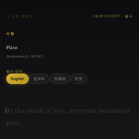
← 모든 명문장
FAIRYSTORY · 필사
사랑
Plato
Symposium (c. 385 BC)
필사 언어
English
한국어
日本語
中文
A
t
t
h
e
t
o
u
c
h
o
f
l
o
v
e
,
e
v
e
r
y
o
n
e
b
e
c
o
m
e
s
a
p
o
e
t
.