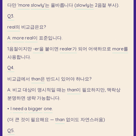
다만
'more
slowly'는
올바릅니다
(slowly는
2음절
부사).
Q3.
real의
비교급은요?
A:
more
real이
표준입니다.
1음절이지만
-er을
붙이면
realer가
되어
어색하므로
more를
사용합니다.
Q4.
비교급에서
than은
반드시
있어야
하나요?
A:
비교
대상이
명시적일
때는
than이
필요하지만,
맥락상
분명하면
생략
가능합니다.
•
I
need
a
bigger
one.
(더
큰
것이
필요해요
—
than
없이도
자연스러움)
Q5.