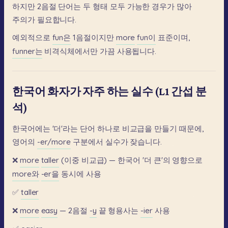
하지만
2음절
단어는
두
형태
모두
가능한
경우가
많아
주의가
필요합니다.
예외적으로
fun은
1음절이지만
more
fun이
표준이며,
funner는
비격식체에서만
가끔
사용됩니다.
한국어 화자가 자주 하는 실수 (L1 간섭 분
석)
한국어에는
'더'라는
단어
하나로
비교급을
만들기
때문에,
영어의
-er/more
구분에서
실수가
잦습니다.
❌
more
taller
(이중
비교급)
—
한국어
'더
큰'의
영향으로
more와
-er을
동시에
사용
✅
taller
❌
more
easy
—
2음절
-y
끝
형용사는
-ier
사용