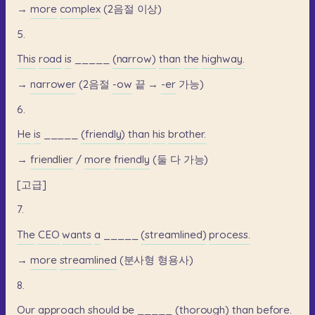
→
more
complex
(2음절
이상)
5.
This
road
is
_____
(narrow)
than
the
highway.
→
narrower
(2음절
-ow
끝
→
-er
가능)
6.
He
is
_____
(friendly)
than
his
brother.
→
friendlier
/
more
friendly
(둘
다
가능)
[고급]
7.
The
CEO
wants
a
_____
(streamlined)
process.
→
more
streamlined
(분사형
형용사)
8.
Our
approach
should
be
_____
(thorough)
than
before.