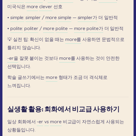
미국식은
more
clever
선호
•
simple:
simpler
/
more
simple
—
simpler가
더
일반적
•
polite:
politer
/
more
polite
—
more
polite가
더
일반적
💡
실전
팁:
확신이
없을
때는
more를
사용하면
문법적으로
틀리지
않습니다.
-er을
잘못
붙이는
것보다
more를
사용하는
것이
안전한
선택입니다.
학술
글쓰기에서는
more
형태가
조금
더
격식체로
느껴집니다.
실생활 활용: 회화에서 비교급 사용하기
일상
회화에서
-er
vs
more
비교급이
자연스럽게
사용되는
상황들입니다.