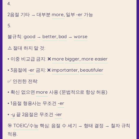
4.
2음절
기타
→
대부분
more,
일부
-er
가능
5.
불규칙:
good
→
better,
bad
→
worse
⚠️
절대
하지
말
것:
•
이중
비교급
금지:
❌
more
bigger,
more
easier
•
3음절에
-er
금지:
❌
importanter,
beautifuler
✅
안전한
전략:
•
확신
없으면
more
사용
(문법적으로
항상
허용)
•
1음절
형용사는
무조건
-er
•
-y
끝
2음절은
무조건
-ier
🎯
TOEIC/수능
핵심:
음절
수
세기
→
형태
결정
→
철자
규칙
적용.