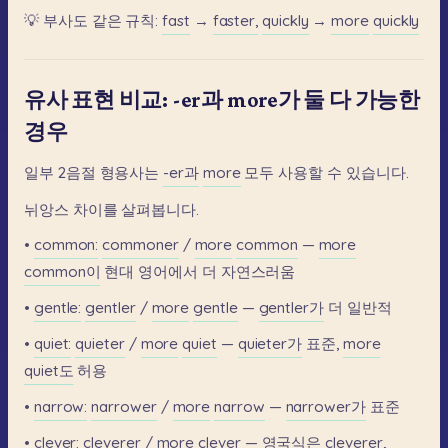
💡
부사도
같은
규칙:
fast
→
faster,
quickly
→
more
quickly
유사 표현 비교: -er과 more가 둘 다 가능한
경우
일부
2음절
형용사는
-er과
more
모두
사용할
수
있습니다.
뉘앙스
차이를
살펴봅니다.
•
common:
commoner
/
more
common
—
more
common이
현대
영어에서
더
자연스러움
•
gentle:
gentler
/
more
gentle
—
gentler가
더
일반적
•
quiet:
quieter
/
more
quiet
—
quieter가
표준,
more
quiet도
허용
•
narrow:
narrower
/
more
narrow
—
narrower가
표준
•
clever:
cleverer
/
more
clever
—
영국식은
cleverer,