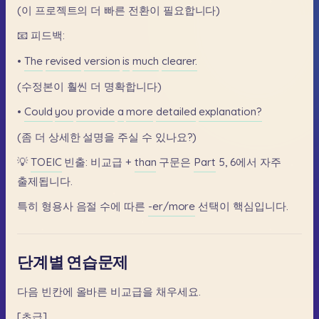
(이
프로젝트의
더
빠른
전환이
필요합니다)
📧
피드백:
•
The
revised
version
is
much
clearer.
(수정본이
훨씬
더
명확합니다)
•
Could
you
provide
a
more
detailed
explanation?
(좀
더
상세한
설명을
주실
수
있나요?)
💡
TOEIC
빈출:
비교급
+
than
구문은
Part
5,
6에서
자주
출제됩니다.
특히
형용사
음절
수에
따른
-er/more
선택이
핵심입니다.
단계별 연습문제
다음
빈칸에
올바른
비교급을
채우세요.
[초급]