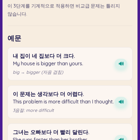
이
3단계를
기계적으로
적용하면
비교급
문제는
틀리지
않습니다.
예문
내
집이
네
집보다
더
크다.
My house is bigger than yours.
🔊
big → bigger (자음 겹침)
이
문제는
생각보다
더
어렵다.
This problem is more difficult than I thought.
🔊
3음절: more difficult
그녀는
오빠보다
더
빨리
달린다.
She runs faster than her brother.