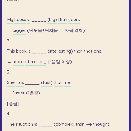
1.
My
house
is
_____
(big)
than
yours.
→
bigger
(단모음+단자음
→
자음
겹침)
2.
This
book
is
_____
(interesting)
than
that
one.
→
more
interesting
(3음절
이상)
3.
She
runs
_____
(fast)
than
me.
→
faster
(1음절)
[중급]
4.
The
situation
is
_____
(complex)
than
we
thought.