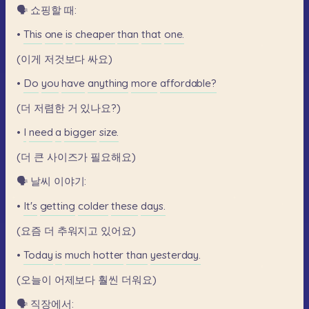
🗣️
쇼핑할
때:
•
This
one
is
cheaper
than
that
one.
(이게
저것보다
싸요)
•
Do
you
have
anything
more
affordable?
(더
저렴한
거
있나요?)
•
I
need
a
bigger
size.
(더
큰
사이즈가
필요해요)
🗣️
날씨
이야기:
•
It's
getting
colder
these
days.
(요즘
더
추워지고
있어요)
•
Today
is
much
hotter
than
yesterday.
(오늘이
어제보다
훨씬
더워요)
🗣️
직장에서: