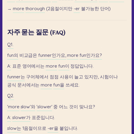
→
more
thorough
(2음절이지만
-er
불가능한
단어)
자주 묻는 질문 (FAQ)
Q1.
fun의
비교급은
funner인가요,
more
fun인가요?
A:
표준
영어에서는
more
fun이
정답입니다.
funner는
구어체에서
점점
사용이
늘고
있지만,
시험이나
공식
문서에서는
more
fun을
쓰세요.
Q2.
'more
slow'와
'slower'
중
어느
것이
맞나요?
A:
slower가
표준입니다.
slow는
1음절이므로
-er을
붙입니다.