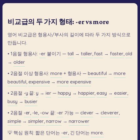
비교급의 두 가지 형태: -er vs more
영어
비교급은
형용사/부사의
길이에
따라
두
가지
방식으로
만듭니다.
•
1음절
형용사:
-er
붙이기
—
tall
→
taller,
fast
→
faster,
old
→
older
•
2음절
이상
형용사:
more
+
형용사
—
beautiful
→
more
beautiful,
expensive
→
more
expensive
•
2음절
-y
끝:
y
→
ier
—
happy
→
happier,
easy
→
easier,
busy
→
busier
•
2음절
-er,
-le,
-ow
끝:
-er
가능
—
clever
→
cleverer,
simple
→
simpler,
narrow
→
narrower
💡
핵심
원칙:
짧은
단어는
-er,
긴
단어는
more.