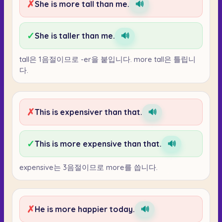
✗
She is more tall than me.
🔊
✓
She is taller than me.
🔊
tall은 1음절이므로 -er을 붙입니다. more tall은 틀립니
다.
✗
This is expensiver than that.
🔊
✓
This is more expensive than that.
🔊
expensive는 3음절이므로 more를 씁니다.
✗
He is more happier today.
🔊