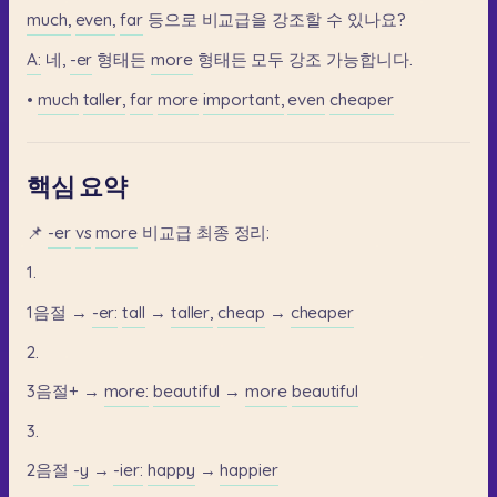
much,
even,
far
등으로
비교급을
강조할
수
있나요?
A:
네,
-er
형태든
more
형태든
모두
강조
가능합니다.
•
much
taller,
far
more
important,
even
cheaper
핵심 요약
📌
-er
vs
more
비교급
최종
정리:
1.
1음절
→
-er:
tall
→
taller,
cheap
→
cheaper
2.
3음절+
→
more:
beautiful
→
more
beautiful
3.
2음절
-y
→
-ier:
happy
→
happier