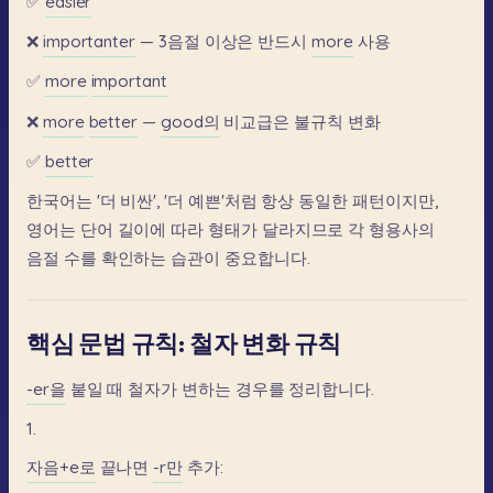
✅
easier
❌
importanter
—
3음절
이상은
반드시
more
사용
✅
more
important
❌
more
better
—
good의
비교급은
불규칙
변화
✅
better
한국어는
'더
비싼',
'더
예쁜'처럼
항상
동일한
패턴이지만,
영어는
단어
길이에
따라
형태가
달라지므로
각
형용사의
음절
수를
확인하는
습관이
중요합니다.
핵심 문법 규칙: 철자 변화 규칙
-er을
붙일
때
철자가
변하는
경우를
정리합니다.
1.
자음+e로
끝나면
-r만
추가: