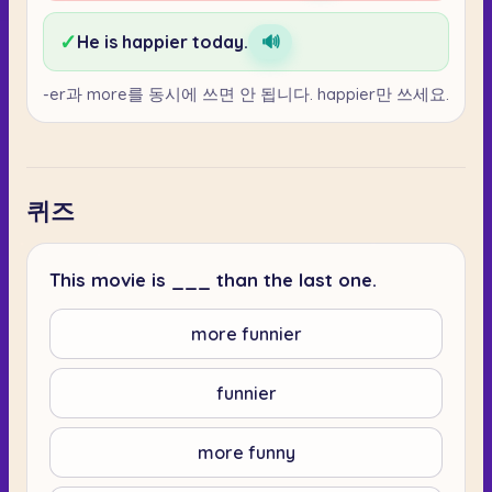
✓
He is happier today.
🔊
-er과 more를 동시에 쓰면 안 됩니다. happier만 쓰세요.
퀴즈
This movie is ___ than the last one.
more funnier
funnier
more funny