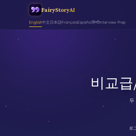
FairyStoryAI
English
中文
日本語
Français
Español
हिन्दी
Interview Prep
비교급/최
두
로그