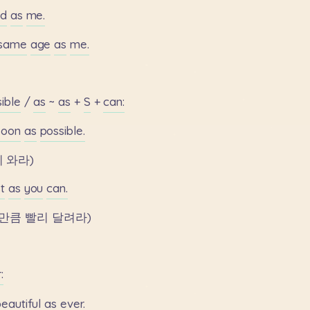
ld
as
me.
same
age
as
me.
ible
/
as
~
as
+
S
+
can:
soon
as
possible.
리
와라)
t
as
you
can.
만큼
빨리
달려라)
:
eautiful
as
ever.