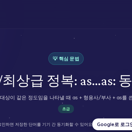
💡 핵심 문법
상급 정복: as...as:
 대상이 같은 정도임을 나타낼 때 as + 형용사/부사 + as를 
초급
Google로 로그
인하면 저장한 단어를 기기 간 동기화할 수 있어요