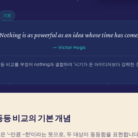
기초
Nothing is as powerful as an idea whose time has come
—
Victor Hugo
용한 동등 비교를 부정어 nothing과 결합하여 '시기가 온 아이디어보다 강력
as 동등 비교의 기본 개념
문은
'~만큼
~한'이라는
뜻으로,
두
대상이
동등함을
표현합니다