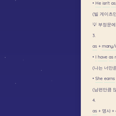
•
He
isn't
as
(빌
게이츠
💡
부정문에
3.
as
+
many/
•
I
have
as
(나는
너만
•
She
earns
(남편만큼
4.
as
+
명사
+