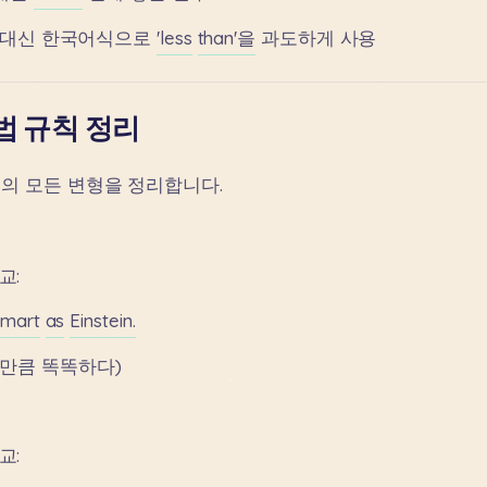
대신
한국어식으로
'less
than'을
과도하게
사용
법 규칙 정리
문의
모든
변형을
정리합니다.
교:
smart
as
Einstein.
인만큼
똑똑하다)
교: