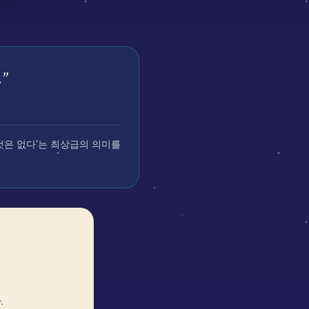
.
”
한 것은 없다'는 최상급의 의미를
.