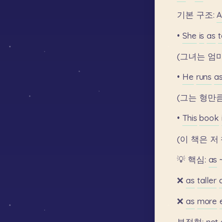
기본
구조:
•
She
is
as
t
(그녀는
엄
•
He
runs
a
(그는
형만
•
This
book
(이
책은
저
💡
핵심:
as
❌
as
taller
❌
as
more
부정형:
not