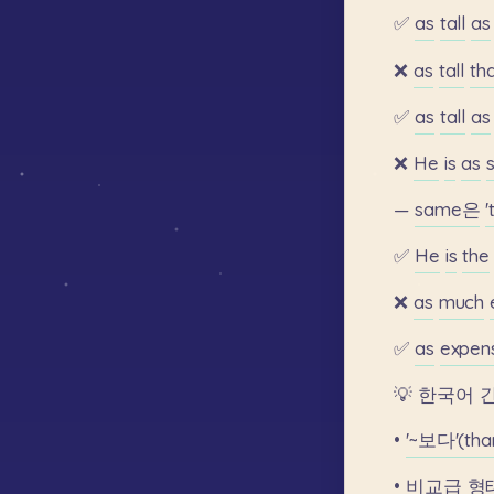
✅
as
tall
as
❌
as
tall
th
✅
as
tall
as
❌
He
is
as
—
same은
'
✅
He
is
the
❌
as
much
✅
as
expen
💡
한국어
•
'~보다'(th
•
비교급
형