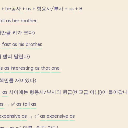
A
+
be동사
+
as
+
형용사/부사
+
as
+
B
all
as
her
mother.
마만큼
키가
크다)
s
fast
as
his
brother.
큼
빨리
달린다)
is
as
interesting
as
that
one.
책만큼
재미있다)
~
as
사이에는
형용사/부사의
원급(비교급
아님!)이
들어갑니
as
→
✅
as
tall
as
expensive
as
→
✅
as
expensive
as
as
~
as
=
'~만큼
~하지
않다'