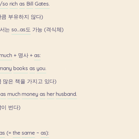
/so
rich
as
Bill
Gates.
만큼
부유하지
않다)
서는
so...as도
가능
(격식체)
much
+
명사
+
as:
many
books
as
you.
큼
많은
책을
가지고
있다)
as
much
money
as
her
husband.
많이
번다)
as
(=
the
same
~
as):