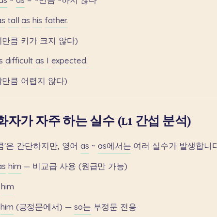
as
tall
as
his
father.
지만큼
키가
크지
않다)
s
difficult
as
I
expected.
각만큼
어렵지
않다)
자가 자주 하는 실수 (L1 간섭 분석)
큼'은
간단하지만,
영어
as
~
as에서는
여러
실수가
발생합니다
as
him
—
비교급
사용
(원급만
가능)
him
him
(긍정문에서)
—
so는
부정문
전용