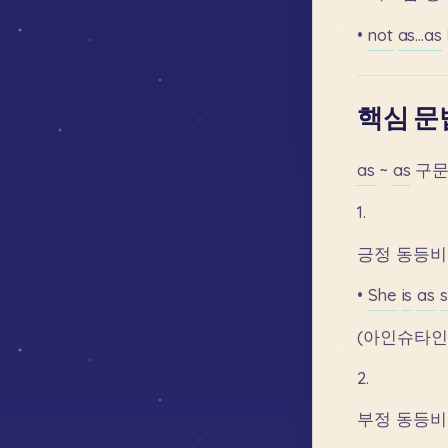
•
not
as...as
핵심 문
as
~
as
구
1.
긍정
동등비
•
She
is
as
(아인슈타
2.
부정
동등비