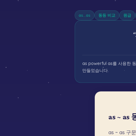
as...as
동등 비교
원급
“
as powerful as를 사
만들었습니다.
as ~ 
as
~
as
구