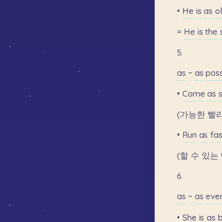
•
He
is
as
o
=
He
is
the
5.
as
~
as
poss
•
Come
as
(가능한
빨
•
Run
as
fas
(할
수
있는
6.
as
~
as
ever
•
She
is
as
b