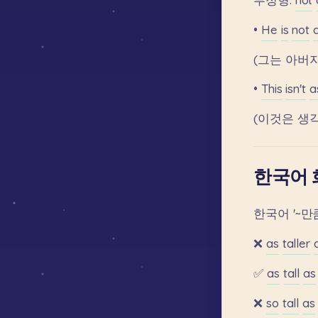
•
He
is
not
(그는
아버
•
This
isn't
a
(이것은
생
한국어 화
한국어
'~만
❌
as
taller
✅
as
tall
as
❌
so
tall
as