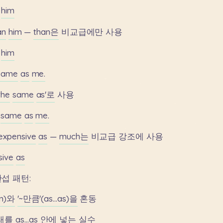
him
an
him
—
than은
비교급에만
사용
him
same
as
me.
the
same
as'로
사용
same
as
me.
expensive
as
—
much는
비교급
강조에
사용
sive
as
간섭
패턴:
an)와
'~만큼'(as...as)을
혼동
태를
as...as
안에
넣는
실수