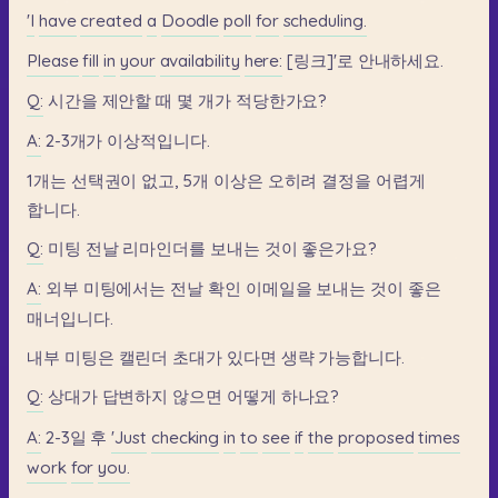
'I
have
created
a
Doodle
poll
for
scheduling.
Please
fill
in
your
availability
here:
[링크]'로
안내하세요.
Q:
시간을
제안할
때
몇
개가
적당한가요?
A:
2-3개가
이상적입니다.
1개는
선택권이
없고,
5개
이상은
오히려
결정을
어렵게
합니다.
Q:
미팅
전날
리마인더를
보내는
것이
좋은가요?
A:
외부
미팅에서는
전날
확인
이메일을
보내는
것이
좋은
매너입니다.
내부
미팅은
캘린더
초대가
있다면
생략
가능합니다.
Q:
상대가
답변하지
않으면
어떻게
하나요?
A:
2-3일
후
'Just
checking
in
to
see
if
the
proposed
times
work
for
you.