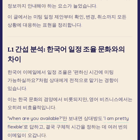
정보까지
안내해야
하는
요소가
늘었습니다.
이
글에서는
미팅
일정
제안부터
확인,
변경,
취소까지
모든
상황에
대응하는
표현을
정리합니다.
L1 간섭 분석: 한국어 일정 조율 문화와의
차이
한국어
이메일에서
일정
조율은
'편하신
시간에
미팅
가능하실까요?'처럼
상대에게
전적으로
맡기는
경향이
있습니다.
이는
한국
문화의
겸양에서
비롯되지만,
영어
비즈니스에서는
오히려
비효율적입니다.
'When
are
you
available?'만
보내면
상대방도
'I
am
pretty
flexible'로
답하고,
결국
구체적
시간을
정하는
데
여러
번의
이메일이
오갑니다.