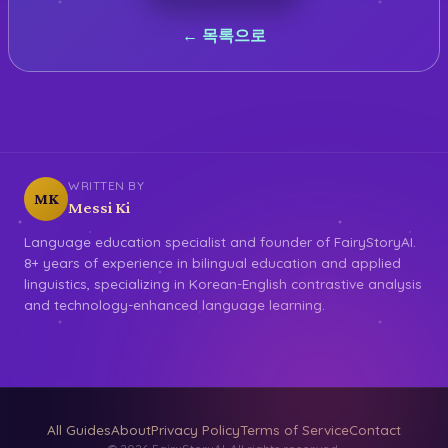
← 목록으로
WRITTEN BY
MK
Messi Ki
Language education specialist and founder of FairyStoryAI.
8+ years of experience in bilingual education and applied
linguistics, specializing in Korean-English contrastive analysis
and technology-enhanced language learning.
All Guides
About
Privacy Policy
Terms of Service
Contact