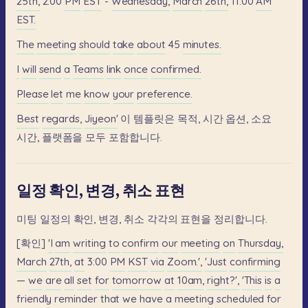
25th,
2:00
PM
EST
-
Wednesday,
March
26th,
11:00
AM
EST.
The
meeting
should
take
about
45
minutes.
I
will
send
a
Teams
link
once
confirmed.
Please
let
me
know
your
preference.
Best
regards,
Jiyeon'
이
템플릿은
목적,
시간
옵션,
소요
시간,
플랫폼을
모두
포함합니다.
일정 확인, 변경, 취소 표현
미팅
일정의
확인,
변경,
취소
각각의
표현을
정리합니다.
[확인]
'I
am
writing
to
confirm
our
meeting
on
Thursday,
March
27th,
at
3:00
PM
KST
via
Zoom.',
'Just
confirming
—
we
are
all
set
for
tomorrow
at
10am,
right?',
'This
is
a
friendly
reminder
that
we
have
a
meeting
scheduled
for