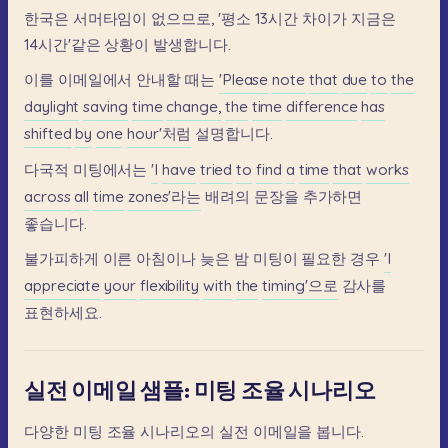
한국은
서머타임이
없으므로,
'평소
13시간
차이가
지금은
14시간'같은
상황이
발생합니다.
이를
이메일에서
안내할
때는
'Please
note
that
due
to
the
daylight
saving
time
change,
the
time
difference
has
shifted
by
one
hour'처럼
설명합니다.
다국적
미팅에서는
'I
have
tried
to
find
a
time
that
works
across
all
time
zones'라는
배려의
문장을
추가하면
좋습니다.
불가피하게
이른
아침이나
늦은
밤
미팅이
필요한
경우
'I
appreciate
your
flexibility
with
the
timing'으로
감사를
표현하세요.
실전 이메일 샘플: 미팅 조율 시나리오
다양한
미팅
조율
시나리오의
실전
이메일을
봅니다.