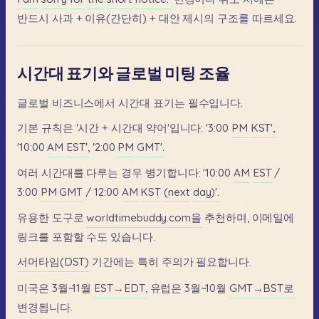
반드시
사과
+
이유(간단히)
+
대안
제시의
구조를
따르세요.
시간대 표기와 글로벌 미팅 조율
글로벌
비즈니스에서
시간대
표기는
필수입니다.
기본
규칙은
'시간
+
시간대
약어'입니다:
'3:00
PM
KST',
'10:00
AM
EST',
'2:00
PM
GMT'.
여러
시간대를
다루는
경우
병기합니다:
'10:00
AM
EST
/
3:00
PM
GMT
/
12:00
AM
KST
(next
day)'.
유용한
도구로
worldtimebuddy.com을
추천하며,
이메일에
링크를
포함할
수도
있습니다.
서머타임(DST)
기간에는
특히
주의가
필요합니다.
미국은
3월~11월
EST→EDT,
유럽은
3월~10월
GMT→BST로
변경됩니다.