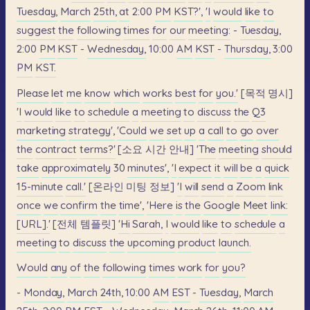
Tuesday,
March
25th,
at
2:00
PM
KST?',
'I
would
like
to
suggest
the
following
times
for
our
meeting:
-
Tuesday,
2:00
PM
KST
-
Wednesday,
10:00
AM
KST
-
Thursday,
3:00
PM
KST.
Please
let
me
know
which
works
best
for
you.'
[목적
명시]
'I
would
like
to
schedule
a
meeting
to
discuss
the
Q3
marketing
strategy',
'Could
we
set
up
a
call
to
go
over
the
contract
terms?'
[소요
시간
안내]
'The
meeting
should
take
approximately
30
minutes',
'I
expect
it
will
be
a
quick
15-minute
call.'
[온라인
미팅
정보]
'I
will
send
a
Zoom
link
once
we
confirm
the
time',
'Here
is
the
Google
Meet
link:
[URL].'
[전체
템플릿]
'Hi
Sarah,
I
would
like
to
schedule
a
meeting
to
discuss
the
upcoming
product
launch.
Would
any
of
the
following
times
work
for
you?
-
Monday,
March
24th,
10:00
AM
EST
-
Tuesday,
March