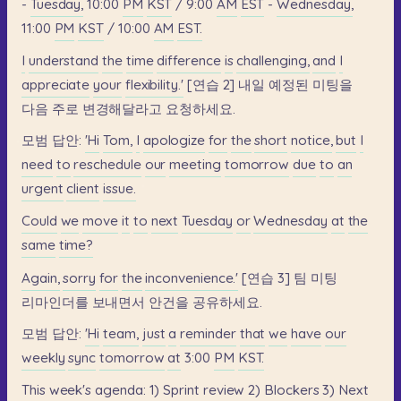
-
Tuesday,
10:00
PM
KST
/
9:00
AM
EST
-
Wednesday,
11:00
PM
KST
/
10:00
AM
EST.
I
understand
the
time
difference
is
challenging,
and
I
appreciate
your
flexibility.'
[연습
2]
내일
예정된
미팅을
다음
주로
변경해달라고
요청하세요.
모범
답안:
'Hi
Tom,
I
apologize
for
the
short
notice,
but
I
need
to
reschedule
our
meeting
tomorrow
due
to
an
urgent
client
issue.
Could
we
move
it
to
next
Tuesday
or
Wednesday
at
the
same
time?
Again,
sorry
for
the
inconvenience.'
[연습
3]
팀
미팅
리마인더를
보내면서
안건을
공유하세요.
모범
답안:
'Hi
team,
just
a
reminder
that
we
have
our
weekly
sync
tomorrow
at
3:00
PM
KST.
This
week's
agenda:
1)
Sprint
review
2)
Blockers
3)
Next