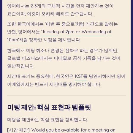
영어에서는
2-3개의
구체적
시간을
먼저
제안하는
것이
표준이며,
이것이
오히려
배려로
간주됩니다.
또한
한국어에서는
'이번
주
중으로'처럼
기간으로
말하는
반면,
영어에서는
'Tuesday
at
2pm
or
Wednesday
at
10am'처럼
정확한
시점을
제시합니다.
한국에서
미팅
취소나
변경은
전화로
하는
경우가
많지만,
글로벌
비즈니스에서는
이메일로
공식
기록을
남기는
것이
일반적입니다.
시간대
표기도
중요한데,
한국인은
KST를
당연시하지만
영어
이메일에서는
반드시
시간대를
명시해야
합니다.
미팅 제안: 핵심 표현과 템플릿
미팅을
제안하는
핵심
표현을
정리합니다.
[시간
제안]
'Would
you
be
available
for
a
meeting
on