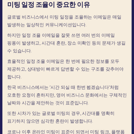
미팅 일정 조율이 중요한 이유
글로벌
비즈니스에서
미팅
일정을
조율하는
이메일은
매일
발생하는
일상적인
커뮤니케이션입니다.
하지만
일정
조율
이메일을
잘못
쓰면
여러
번의
이메일
핑퐁이
발생하고,
시간대
혼란,
장소
미확인
등의
문제가
생길
수
있습니다.
효율적인
일정
조율
이메일은
한
번에
필요한
정보를
모두
제공하고,
상대방이
빠르게
답변할
수
있는
구조를
갖추어야
합니다.
한국
비즈니스에서는
'시간
되실
때
한번
뵙겠습니다'처럼
모호한
요청이
흔하지만,
영어
비즈니스
문화에서는
구체적인
날짜와
시간을
제안하는
것이
표준입니다.
또한
시차가
있는
글로벌
미팅의
경우,
시간대를
명확히
표기하지
않으면
심각한
혼란이
발생합니다.
코로나
이후
온라인
미팅이
표준이
되면서
미팅
링크,
플랫폼