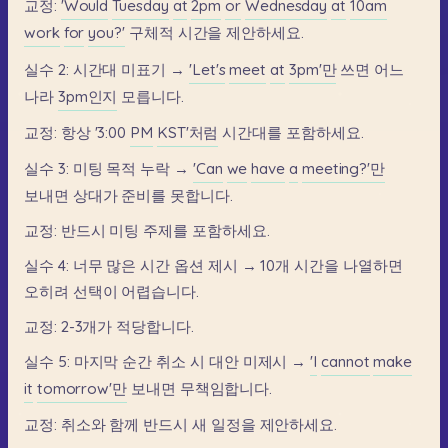
교정:
'Would
Tuesday
at
2pm
or
Wednesday
at
10am
work
for
you?'
구체적
시간을
제안하세요.
실수
2:
시간대
미표기
→
'Let's
meet
at
3pm'만
쓰면
어느
나라
3pm인지
모릅니다.
교정:
항상
'3:00
PM
KST'처럼
시간대를
포함하세요.
실수
3:
미팅
목적
누락
→
'Can
we
have
a
meeting?'만
보내면
상대가
준비를
못합니다.
교정:
반드시
미팅
주제를
포함하세요.
실수
4:
너무
많은
시간
옵션
제시
→
10개
시간을
나열하면
오히려
선택이
어렵습니다.
교정:
2-3개가
적당합니다.
실수
5:
마지막
순간
취소
시
대안
미제시
→
'I
cannot
make
it
tomorrow'만
보내면
무책임합니다.
교정:
취소와
함께
반드시
새
일정을
제안하세요.