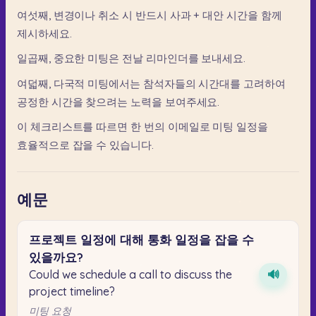
여섯째,
변경이나
취소
시
반드시
사과
+
대안
시간을
함께
제시하세요.
일곱째,
중요한
미팅은
전날
리마인더를
보내세요.
여덟째,
다국적
미팅에서는
참석자들의
시간대를
고려하여
공정한
시간을
찾으려는
노력을
보여주세요.
이
체크리스트를
따르면
한
번의
이메일로
미팅
일정을
효율적으로
잡을
수
있습니다.
예문
프로젝트
일정에
대해
통화
일정을
잡을
수
있을까요?
Could we schedule a call to discuss the
🔊
project timeline?
미팅 요청