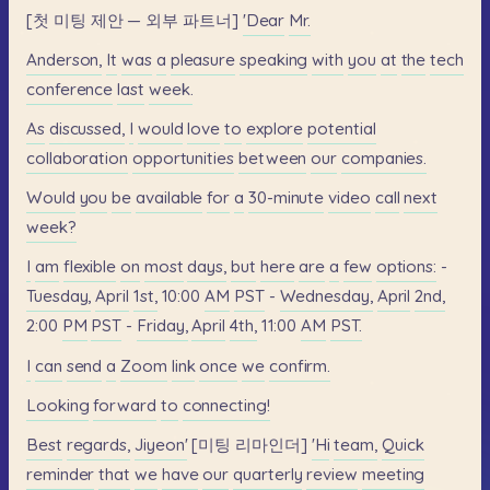
[첫
미팅
제안
—
외부
파트너]
'Dear
Mr.
Anderson,
It
was
a
pleasure
speaking
with
you
at
the
tech
conference
last
week.
As
discussed,
I
would
love
to
explore
potential
collaboration
opportunities
between
our
companies.
Would
you
be
available
for
a
30-minute
video
call
next
week?
I
am
flexible
on
most
days,
but
here
are
a
few
options:
-
Tuesday,
April
1st,
10:00
AM
PST
-
Wednesday,
April
2nd,
2:00
PM
PST
-
Friday,
April
4th,
11:00
AM
PST.
I
can
send
a
Zoom
link
once
we
confirm.
Looking
forward
to
connecting!
Best
regards,
Jiyeon'
[미팅
리마인더]
'Hi
team,
Quick
reminder
that
we
have
our
quarterly
review
meeting