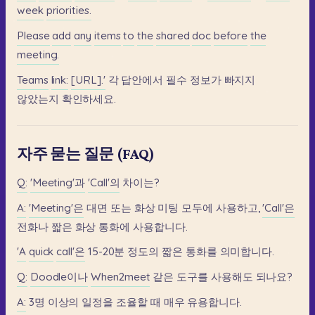
week
priorities.
Please
add
any
items
to
the
shared
doc
before
the
meeting.
Teams
link:
[URL].'
각
답안에서
필수
정보가
빠지지
않았는지
확인하세요.
자주 묻는 질문 (FAQ)
Q:
'Meeting'과
'Call'의
차이는?
A:
'Meeting'은
대면
또는
화상
미팅
모두에
사용하고,
'Call'은
전화나
짧은
화상
통화에
사용합니다.
'A
quick
call'은
15-20분
정도의
짧은
통화를
의미합니다.
Q:
Doodle이나
When2meet
같은
도구를
사용해도
되나요?
A:
3명
이상의
일정을
조율할
때
매우
유용합니다.