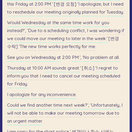
this
Friday
at
2:00
PM.'
[변경
요청]
'I
apologize,
but
I
need
to
reschedule
our
meeting
originally
planned
for
Tuesday.
Would
Wednesday
at
the
same
time
work
for
you
instead?',
'Due
to
a
scheduling
conflict,
I
was
wondering
if
we
could
move
our
meeting
to
later
in
the
week.'
[변경
수락]
'The
new
time
works
perfectly
for
me.
See
you
on
Wednesday
at
2:00
PM.',
'No
problem
at
all.
Thursday
at
10:00
AM
sounds
great.'
[취소]
'I
regret
to
inform
you
that
I
need
to
cancel
our
meeting
scheduled
for
Friday.
I
apologize
for
any
inconvenience.
Could
we
find
another
time
next
week?',
'Unfortunately,
I
will
not
be
able
to
make
our
meeting
tomorrow
due
to
an
urgent
matter.
I
am
sorry
for
the
short
notice.'
변경이나
취소
시에는