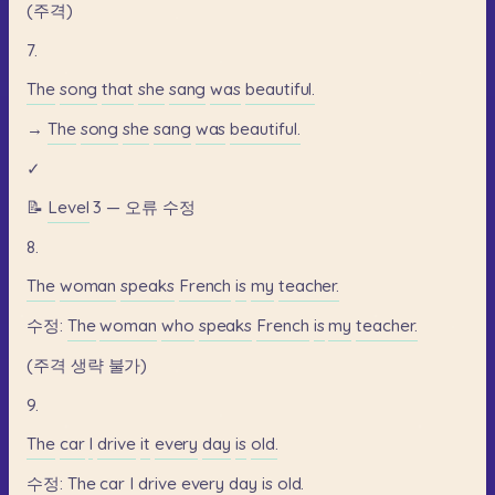
(주격)
7.
The
song
that
she
sang
was
beautiful.
→
The
song
she
sang
was
beautiful.
✓
📝
Level
3
—
오류
수정
8.
The
woman
speaks
French
is
my
teacher.
수정:
The
woman
who
speaks
French
is
my
teacher.
(주격
생략
불가)
9.
The
car
I
drive
it
every
day
is
old.
수정:
The
car
I
drive
every
day
is
old.