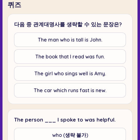
퀴즈
다음 중 관계대명사를 생략할 수 있는 문장은?
The man who is tall is John.
The book that I read was fun.
The girl who sings well is Amy.
The car which runs fast is new.
The person ___ I spoke to was helpful.
who (생략 불가)