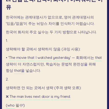
유
한국어에는
관계대명사가
없으므로,
영어
관계대명사의
'있음/없음'이
주는
뉘앙스
차이를
인식하기
어렵습니다.
한국어
화자의
주요
실수는
두
가지
방향으로
나타납니다.
1.
생략해야
할
곳에서
생략하지
않음
(과잉
사용):
•
'The
movie
that
I
watched
yesterday'
—
회화에서는
that
생략이
더
자연스럽지만,
학습자는
문법적
완전성을
위해
항상
that을
넣습니다.
2.
생략하면
안
되는
곳에서
생략
(주격
생략
오류):
❌
The
man
lives
next
door
is
my
friend.
(who
필수!)