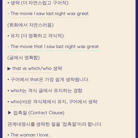
•
생략
(더
자연스럽고
구어적):
-
The
movie
I
saw
last
night
was
great.
(회화에서
자연스러움)
•
유지
(더
명확하고
격식적):
-
The
movie
that
I
saw
last
night
was
great.
(글에서
명확함)
▶
that
vs
which/who
생략
•
구어에서
that은
가장
쉽게
생략됩니다.
•
which는
격식
글에서
유지하는
경향.
•
who(m)은
격식체에서
유지,
구어에서
생략.
▶
접촉절
(Contact
Clause)
관계대명사를
생략한
절을
'접촉절'이라
합니다.
•
The
woman
I
love...