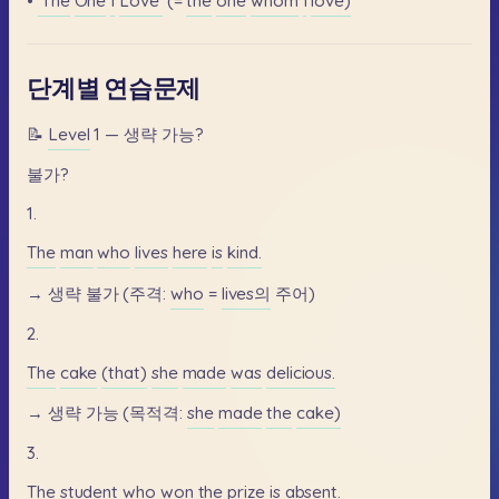
•
'The
One
I
Love'
(=
the
one
whom
I
love)
단계별 연습문제
📝
Level
1
—
생략
가능?
불가?
1.
The
man
who
lives
here
is
kind.
→
생략
불가
(주격:
who
=
lives의
주어)
2.
The
cake
(that)
she
made
was
delicious.
→
생략
가능
(목적격:
she
made
the
cake)
3.
The
student
who
won
the
prize
is
absent.