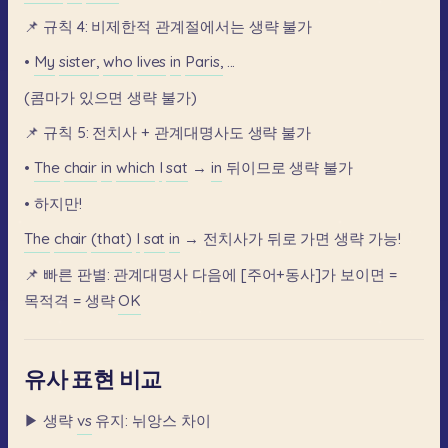
📌
규칙
4:
비제한적
관계절에서는
생략
불가
•
My
sister,
who
lives
in
Paris,
...
(콤마가
있으면
생략
불가)
📌
규칙
5:
전치사
+
관계대명사도
생략
불가
•
The
chair
in
which
I
sat
→
in
뒤이므로
생략
불가
•
하지만!
The
chair
(that)
I
sat
in
→
전치사가
뒤로
가면
생략
가능!
📌
빠른
판별:
관계대명사
다음에
[주어+동사]가
보이면
=
목적격
=
생략
OK
유사 표현 비교
▶
생략
vs
유지:
뉘앙스
차이