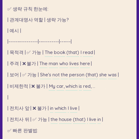
✅
생략
규칙
한눈에:
|
관계대명사
역할
|
생략
가능?
|
예시
|
|----------------|-----------|------|
|
목적격
|
✅
가능
|
The
book
(that)
I
read
|
|
주격
|
❌
불가
|
The
man
who
lives
here
|
|
보어
|
✅
가능
|
She's
not
the
person
(that)
she
was
|
|
비제한적
|
❌
불가
|
My
car,
which
is
red,
...
|
|
전치사
앞
|
❌
불가
|
in
which
I
live
|
|
전치사
뒤
|
✅
가능
|
the
house
(that)
I
live
in
|
✅
빠른
판별법: