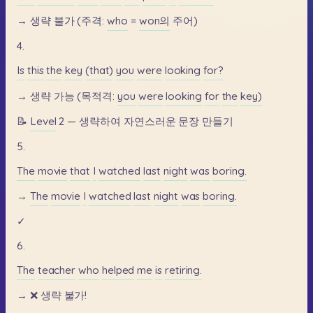
→
생략
불가
(주격:
who
=
won의
주어)
4.
Is
this
the
key
(that)
you
were
looking
for?
→
생략
가능
(목적격:
you
were
looking
for
the
key)
📝
Level
2
—
생략하여
자연스러운
문장
만들기
5.
The
movie
that
I
watched
last
night
was
boring.
→
The
movie
I
watched
last
night
was
boring.
✓
6.
The
teacher
who
helped
me
is
retiring.
→
❌
생략
불가!