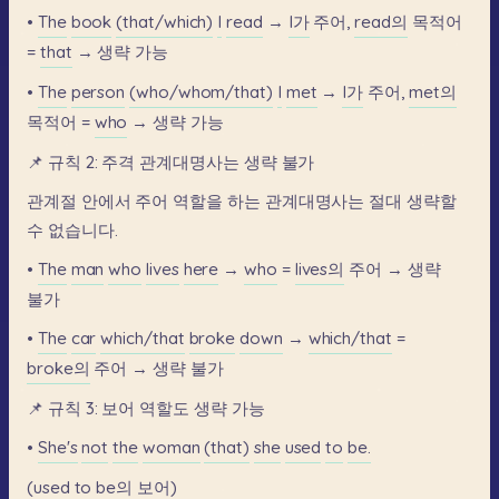
•
The
book
(that/which)
I
read
→
I가
주어,
read의
목적어
=
that
→
생략
가능
•
The
person
(who/whom/that)
I
met
→
I가
주어,
met의
목적어
=
who
→
생략
가능
📌
규칙
2:
주격
관계대명사는
생략
불가
관계절
안에서
주어
역할을
하는
관계대명사는
절대
생략할
수
없습니다.
•
The
man
who
lives
here
→
who
=
lives의
주어
→
생략
불가
•
The
car
which/that
broke
down
→
which/that
=
broke의
주어
→
생략
불가
📌
규칙
3:
보어
역할도
생략
가능
•
She's
not
the
woman
(that)
she
used
to
be.
(used
to
be의
보어)