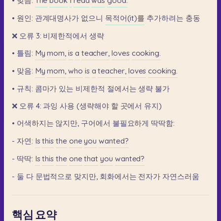
•
맞음:
The
book
I
read
was
good.
•
원인:
관계대명사가
없으니
목적어(it)를
추가하려는
충동
❌
오류
3:
비제한적에서
생략
•
틀림:
My
mom,
is
a
teacher,
loves
cooking.
•
맞음:
My
mom,
who
is
a
teacher,
loves
cooking.
•
규칙:
콤마가
있는
비제한적
절에서는
생략
불가
❌
오류
4:
과잉
사용
(생략해야
할
곳에서
유지)
•
어색하지는
않지만,
구어에서
불필요하게
딱딱함:
-
자연:
Is
this
the
one
you
wanted?
-
딱딱:
Is
this
the
one
that
you
wanted?
-
둘
다
문법적으로
맞지만,
회화에서는
전자가
자연스러움
핵심 요약