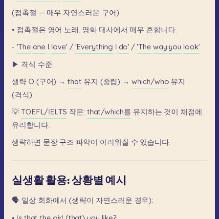
(접촉절
—
매우
자연스러운
구어)
•
접촉절은
영어
노래,
영화
대사에서
매우
흔합니다.
-
'The
one
I
love'
/
'Everything
I
do'
/
'The
way
you
look'
▶
격식
수준:
생략
O
(구어)
→
that
유지
(중립)
→
which/who
유지
(격식)
💡
TOEFL/IELTS
작문:
that/which를
유지하는
것이
채점에
유리합니다.
생략하면
문장
구조
파악이
어려워질
수
있습니다.
실생활 활용: 상황별 예시
🗣️
일상
회화에서
(생략이
자연스러운
경우):
•
Is
that
the
girl
(that)
you
like?