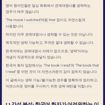
영어
원어민들은
일상
회화에서
관계대명사를
생략하는
경우가
매우
많습니다.
'The
movie
I
watched'처럼
that
없이도
자연스럽게
사용합니다.
하지만
아무
관계대명사나
생략할
수
있는
것은
아닙니다.
목적격만
생략
가능하고,
주격은
절대
생략할
수
없습니다.
한국어에는
관계대명사
자체가
없으므로,
'생략'이라는
개념이
직관적으로
와닿지
않습니다.
한국어
화자
입장에서는
'The
book
I
read'와
'The
book
that
I
read'
중
어떤
것이
더
자연스러운지
감이
잡히지
않습니다.
이
글에서는
생략
가능/불가능한
경우를
명확하게
정리하고,
자연스러운
영어를
구사하기
위한
생략
패턴을
익힙니다.
L1 간섭 분석: 한국어 화자가 어려워하는 이