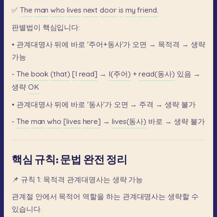
✅
The
man
who
lives
next
door
is
my
friend.
판별법이
핵심입니다:
•
관계대명사
뒤에
바로
'주어+동사'가
오면
→
목적격
→
생략
가능
-
The
book
(that)
[I
read]
→
I(주어)
+
read(동사)
있음
→
생략
OK
•
관계대명사
뒤에
바로
'동사'가
오면
→
주격
→
생략
불가
-
The
man
who
[lives
here]
→
lives(동사)
바로
→
생략
불가
핵심 규칙: 문법 완전 정리
📌
규칙
1:
목적격
관계대명사는
생략
가능
관계절
안에서
목적어
역할을
하는
관계대명사는
생략할
수
있습니다.