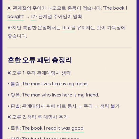
A:
관계절의
주어가
나오므로
혼동이
적습니다:
'The
book
I
bought'
→
I가
관계절
주어임이
명확.
하지만
복잡한
문장에서는
that을
유지하는
것이
가독성에
좋습니다.
흔한 오류 패턴 총정리
❌
오류
1:
주격
관계대명사
생략
•
틀림:
The
man
lives
here
is
my
friend.
•
맞음:
The
man
who
lives
here
is
my
friend.
•
판별:
관계대명사
뒤에
바로
동사
→
주격
→
생략
불가
❌
오류
2:
생략
후
대명사
추가
•
틀림:
The
book
I
read
it
was
good.