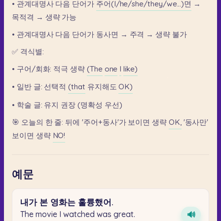
•
관계대명사
다음
단어가
주어(I/he/she/they/we...)면
→
목적격
→
생략
가능
•
관계대명사
다음
단어가
동사면
→
주격
→
생략
불가
✅
격식별:
•
구어/회화:
적극
생략
(The
one
I
like)
•
일반
글:
선택적
(that
유지해도
OK)
•
학술
글:
유지
권장
(명확성
우선)
🎯
오늘의
한
줄:
뒤에
'주어+동사'가
보이면
생략
OK,
'동사만'
보이면
생략
NO!
예문
내가
본
영화는
훌륭했어.
The movie I watched was great.
🔊