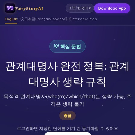
FairyStoryAI
Download App
🇰🇷
한국어
▾
English
中文
日本語
Français
Español
हिन्दी
Interview Prep
💡 핵심 문법
관계대명사 완전 정복: 관계
대명사 생략 규칙
목적격 관계대명사(who(m)/which/that)는 생략 가능, 주
격은 생략 불가
중급
로그인하면 저장한 단어를 기기 간 동기화할 수 있어요