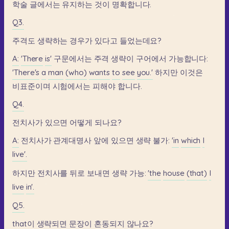
학술
글에서는
유지하는
것이
명확합니다.
Q3.
주격도
생략하는
경우가
있다고
들었는데요?
A:
'There
is'
구문에서는
주격
생략이
구어에서
가능합니다:
'There's
a
man
(who)
wants
to
see
you.'
하지만
이것은
비표준이며
시험에서는
피해야
합니다.
Q4.
전치사가
있으면
어떻게
되나요?
A:
전치사가
관계대명사
앞에
있으면
생략
불가:
'in
which
I
live'.
하지만
전치사를
뒤로
보내면
생략
가능:
'the
house
(that)
I
live
in'.
Q5.
that이
생략되면
문장이
혼동되지
않나요?