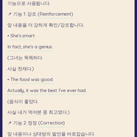
기능으로
사용됩니다.
📌
기능
1:
강조
(Reinforcement)
앞
내용을
더
강하게
확인/강조합니다.
•
She's
smart.
In
fact,
she's
a
genius.
(그녀는
똑똑하다.
사실
천재다.)
•
The
food
was
good.
Actually,
it
was
the
best
I've
ever
had.
(음식이
좋았다.
사실
내가
먹어본
중
최고였다.)
📌
기능
2:
정정
(Correction)
앞
내용이나
상대방의
발언을
바로잡습니다.