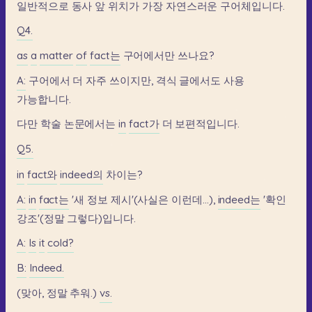
일반적으로
동사
앞
위치가
가장
자연스러운
구어체입니다.
Q4.
as
a
matter
of
fact는
구어에서만
쓰나요?
A:
구어에서
더
자주
쓰이지만,
격식
글에서도
사용
가능합니다.
다만
학술
논문에서는
in
fact가
더
보편적입니다.
Q5.
in
fact와
indeed의
차이는?
A:
in
fact는
'새
정보
제시'(사실은
이런데...),
indeed는
'확인
강조'(정말
그렇다)입니다.
A:
Is
it
cold?
B:
Indeed.
(맞아,
정말
추워.)
vs.