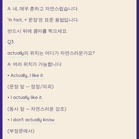
A:
네,
매우
흔하고
자연스럽습니다.
'In
fact,
+
문장'은
표준
용법입니다.
반드시
뒤에
콤마를
찍으세요.
Q3.
actually의
위치는
어디가
자연스러운가요?
A:
여러
위치가
가능합니다:
•
Actually,
I
like
it.
(문장
앞
—
정정/의외)
•
I
actually
like
it.
(동사
앞
—
자연스러운
강조)
•
I
don't
actually
know.
(부정문에서)