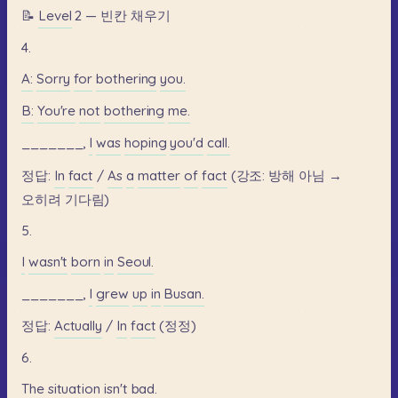
📝
Level
2
—
빈칸
채우기
4.
A:
Sorry
for
bothering
you.
B:
You're
not
bothering
me.
_______,
I
was
hoping
you'd
call.
정답:
In
fact
/
As
a
matter
of
fact
(강조:
방해
아님
→
오히려
기다림)
5.
I
wasn't
born
in
Seoul.
_______,
I
grew
up
in
Busan.
정답:
Actually
/
In
fact
(정정)
6.
The
situation
isn't
bad.