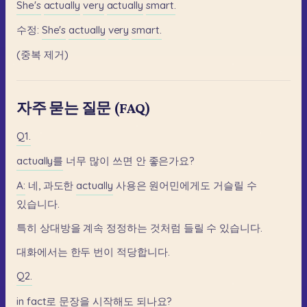
She's
actually
very
actually
smart.
수정:
She's
actually
very
smart.
(중복
제거)
자주 묻는 질문 (FAQ)
Q1.
actually를
너무
많이
쓰면
안
좋은가요?
A:
네,
과도한
actually
사용은
원어민에게도
거슬릴
수
있습니다.
특히
상대방을
계속
정정하는
것처럼
들릴
수
있습니다.
대화에서는
한두
번이
적당합니다.
Q2.
in
fact로
문장을
시작해도
되나요?