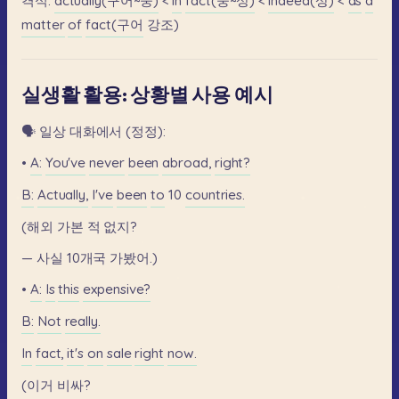
격식:
actually(구어~중)
<
in
fact(중~상)
<
indeed(상)
<
as
a
matter
of
fact(구어
강조)
실생활 활용: 상황별 사용 예시
🗣️
일상
대화에서
(정정):
•
A:
You've
never
been
abroad,
right?
B:
Actually,
I've
been
to
10
countries.
(해외
가본
적
없지?
—
사실
10개국
가봤어.)
•
A:
Is
this
expensive?
B:
Not
really.
In
fact,
it's
on
sale
right
now.
(이거
비싸?