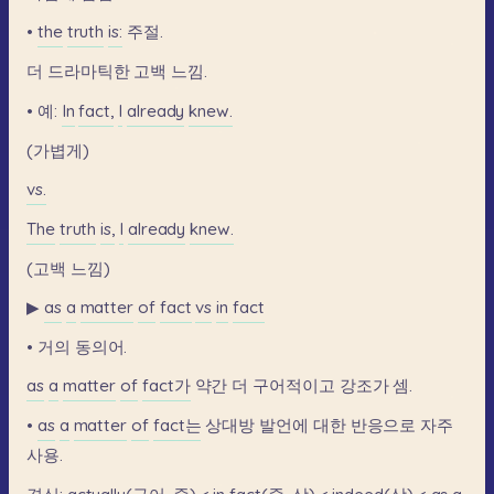
•
the
truth
is:
주절.
더
드라마틱한
고백
느낌.
•
예:
In
fact,
I
already
knew.
(가볍게)
vs.
The
truth
is,
I
already
knew.
(고백
느낌)
▶
as
a
matter
of
fact
vs
in
fact
•
거의
동의어.
as
a
matter
of
fact가
약간
더
구어적이고
강조가
셈.
•
as
a
matter
of
fact는
상대방
발언에
대한
반응으로
자주
사용.