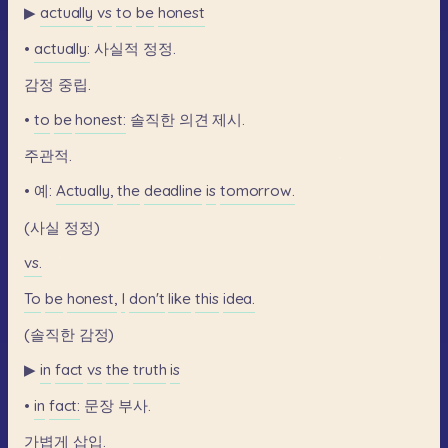
▶
actually
vs
to
be
honest
•
actually:
사실적
정정.
감정
중립.
•
to
be
honest:
솔직한
의견
제시.
주관적.
•
예:
Actually,
the
deadline
is
tomorrow.
(사실
정정)
vs.
To
be
honest,
I
don't
like
this
idea.
(솔직한
감정)
▶
in
fact
vs
the
truth
is
•
in
fact:
문장
부사.
가볍게
삽입.