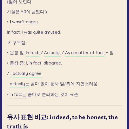
(젊어
보인다.
사실은
50이
넘었다.)
•
I
wasn't
angry.
In
fact,
I
was
quite
amused.
📌
구두점:
•
문장
앞:
In
fact,
/
Actually,
/
As
a
matter
of
fact,
+
절
•
문장
중:
I,
in
fact,
disagree.
/
I
actually
agree.
-
actually는
콤마
없이
동사
앞/뒤에
자연스러움
-
in
fact는
콤마로
분리하는
것이
표준
유사 표현 비교: indeed, to be honest, the
truth is