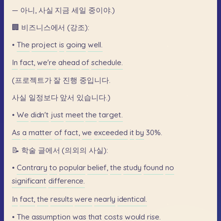
—
아니,
사실
지금
세일
중이야.)
🏢
비즈니스에서
(강조):
•
The
project
is
going
well.
In
fact,
we're
ahead
of
schedule.
(프로젝트가
잘
진행
중입니다.
사실
일정보다
앞서
있습니다.)
•
We
didn't
just
meet
the
target.
As
a
matter
of
fact,
we
exceeded
it
by
30%.
📝
학술
글에서
(의외의
사실):
•
Contrary
to
popular
belief,
the
study
found
no
significant
difference.
In
fact,
the
results
were
nearly
identical.
•
The
assumption
was
that
costs
would
rise.