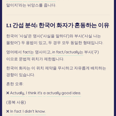
말이지'라는
뉘앙스를
줍니다.
L1 간섭 분석: 한국어 화자가 혼동하는 이유
한국어
'사실'은
명사('사실을
말하다')와
부사('사실
나는
몰랐어')
두
용법이
있고,
두
경우
모두
동일한
형태입니다.
영어에서
fact는
명사이고,
in
fact/actually는
부사(구)
이므로
문법적
위치가
제한됩니다.
한국어
화자는
이
위치
제약을
무시하고
자유롭게
배치하는
경향이
있습니다.
흔한
오류:
❌
Actually,
I
think
it's
a
actually
good
idea.
(중복
사용)
❌
In
fact
I
didn't
know.