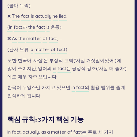
(콤마
누락)
❌
The
fact
is
actually
he
lied.
(in
fact과
the
fact
is
혼동)
❌
As
the
matter
of
fact,
...
(관사
오류:
a
matter
of
fact)
또한
한국어
'사실'은
부정적
고백('사실
거짓말이었어')에
많이
쓰이지만,
영어의
in
fact는
긍정적
강조('사실
더
좋아')
에도
매우
자주
쓰입니다.
한국어
뉘앙스만
가지고
있으면
in
fact의
활용
범위를
좁게
인식하게
됩니다.
핵심 규칙: 3가지 핵심 기능
in
fact,
actually,
as
a
matter
of
fact는
주로
세
가지