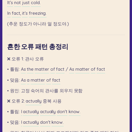
It's
not
just
cold.
In
fact,
it's
freezing.
(추운
정도가
아니라
얼
정도야.)
흔한 오류 패턴 총정리
❌
오류
1:
관사
오류
•
틀림:
As
the
matter
of
fact
/
As
matter
of
fact
•
맞음:
As
a
matter
of
fact
•
원인:
고정
숙어의
관사를
외우지
못함
❌
오류
2:
actually
중복
사용
•
틀림:
I
actually
actually
don't
know.
•
맞음:
I
actually
don't
know.