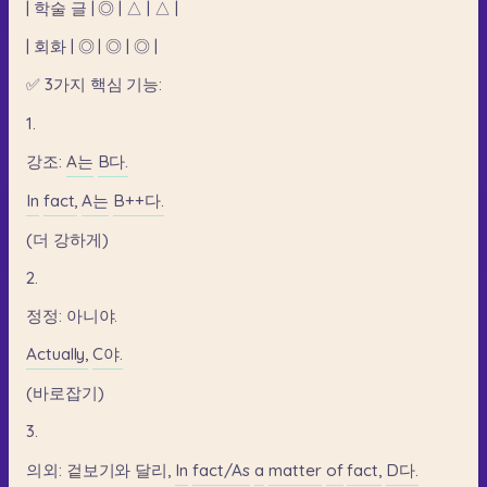
|
학술
글
|
◎
|
△
|
△
|
|
회화
|
◎
|
◎
|
◎
|
✅
3가지
핵심
기능:
1.
강조:
A는
B다.
In
fact,
A는
B++다.
(더
강하게)
2.
정정:
아니야.
Actually,
C야.
(바로잡기)
3.
의외:
겉보기와
달리,
In
fact/As
a
matter
of
fact,
D다.