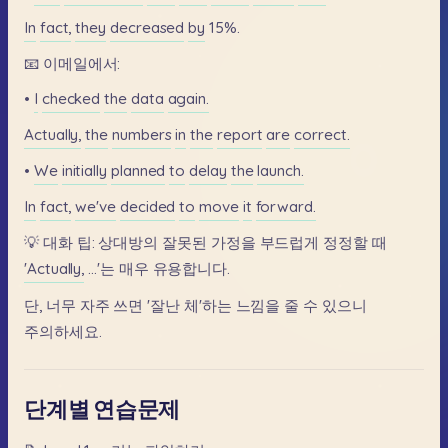
In
fact,
they
decreased
by
15%.
📧
이메일에서:
•
I
checked
the
data
again.
Actually,
the
numbers
in
the
report
are
correct.
•
We
initially
planned
to
delay
the
launch.
In
fact,
we've
decided
to
move
it
forward.
💡
대화
팁:
상대방의
잘못된
가정을
부드럽게
정정할
때
'Actually,
...'는
매우
유용합니다.
단,
너무
자주
쓰면
'잘난
체'하는
느낌을
줄
수
있으니
주의하세요.
단계별 연습문제