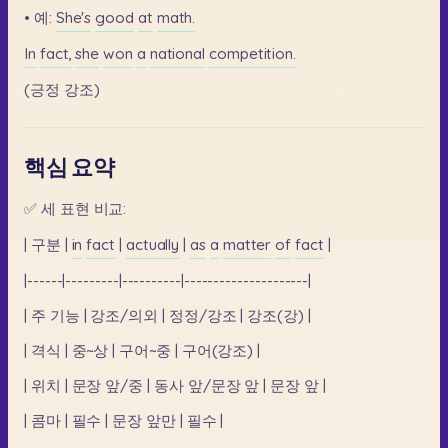
•
예:
She's
good
at
math.
In
fact,
she
won
a
national
competition.
(긍정
강조)
핵심 요약
✅
세
표현
비교:
|
구분
|
in
fact
|
actually
|
as
a
matter
of
fact
|
|------|---------|----------|---------------------|
|
주
기능
|
강조/의외
|
정정/강조
|
강조(강)
|
|
격식
|
중~상
|
구어~중
|
구어(강조)
|
|
위치
|
문장
앞/중
|
동사
앞/문장
앞
|
문장
앞
|
|
콤마
|
필수
|
문장
앞만
|
필수
|