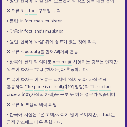
•
원인:
한국어
'사실
진짜
모르겠어'의
강조
중복
패턴
전이
❌
오류
3:
in
fact
구두점
누락
•
틀림:
In
fact
she's
my
sister.
•
맞음:
In
fact,
she's
my
sister.
•
원인:
한국어
'사실'
뒤에
쉼표가
없는
것에
익숙
❌
오류
4:
actually를
현재/과거와
혼동
•
한국어
'현재'의
의미로
actually를
사용하는
경우는
없지만,
일본어
화자는
'実は'(현재는)과
혼동합니다.
한국어
화자는
이
오류는
적지만,
'실제로'와
'사실은'을
혼동하여
'The
price
is
actually
$10'(정정)과
'The
actual
price
is
$10'(사실적
가격)을
구분
못
하는
경우가
있습니다.
❌
오류
5:
부정적
맥락
과잉
•
한국어
'사실은...'은
고백/사과에
많이
쓰이지만,
in
fact는
긍정
강조에도
매우
흔합니다.