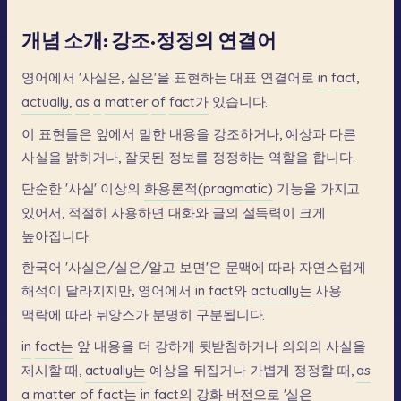
개념 소개: 강조·정정의 연결어
영어에서
'사실은,
실은'을
표현하는
대표
연결어로
in
fact,
actually,
as
a
matter
of
fact가
있습니다.
이
표현들은
앞에서
말한
내용을
강조하거나,
예상과
다른
사실을
밝히거나,
잘못된
정보를
정정하는
역할을
합니다.
단순한
'사실'
이상의
화용론적(pragmatic)
기능을
가지고
있어서,
적절히
사용하면
대화와
글의
설득력이
크게
높아집니다.
한국어
'사실은/실은/알고
보면'은
문맥에
따라
자연스럽게
해석이
달라지지만,
영어에서
in
fact와
actually는
사용
맥락에
따라
뉘앙스가
분명히
구분됩니다.
in
fact는
앞
내용을
더
강하게
뒷받침하거나
의외의
사실을
제시할
때,
actually는
예상을
뒤집거나
가볍게
정정할
때,
as
a
matter
of
fact는
in
fact의
강화
버전으로
'실은