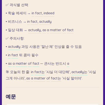
✅
격식별
선택:
•
학술
에세이
→
in
fact,
indeed
•
비즈니스
→
in
fact,
actually
•
일상
대화
→
actually,
as
a
matter
of
fact
✅
주의사항:
•
actually
과잉
사용은
'잘난
체'
인상을
줄
수
있음
•
in
fact
뒤
콤마
필수
•
as
a
matter
of
fact
—
관사는
반드시
a
🎯
오늘의
한
줄:
in
fact는
'사실
더
대단해',
actually는
'사실
그게
아니라',
as
a
matter
of
fact는
'사실
말이야'.
예문