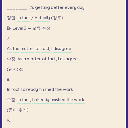
_______,
it's
getting
better
every
day.
정답:
In
fact
/
Actually
(강조)
📝
Level
3
—
오류
수정
7.
As
the
matter
of
fact,
I
disagree.
수정:
As
a
matter
of
fact,
I
disagree.
(관사:
a)
8.
In
fact
I
already
finished
the
work.
수정:
In
fact,
I
already
finished
the
work.
(콤마
추가)
9.