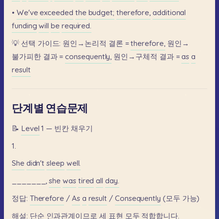
•
We've
exceeded
the
budget;
therefore,
additional
funding
will
be
required.
💡
선택
가이드:
원인→논리적
결론
=
therefore,
원인→
불가피한
결과
=
consequently,
원인→구체적
결과
=
as
a
result
단계별 연습문제
📝
Level
1
—
빈칸
채우기
1.
She
didn't
sleep
well.
_______,
she
was
tired
all
day.
정답:
Therefore
/
As
a
result
/
Consequently
(모두
가능)
해설:
단순
인과관계이므로
세
표현
모두
적합합니다.