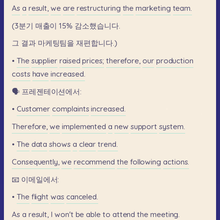
As
a
result,
we
are
restructuring
the
marketing
team.
(3분기
매출이
15%
감소했습니다.
그
결과
마케팅팀을
재편합니다.)
•
The
supplier
raised
prices;
therefore,
our
production
costs
have
increased.
🗣️
프레젠테이션에서:
•
Customer
complaints
increased.
Therefore,
we
implemented
a
new
support
system.
•
The
data
shows
a
clear
trend.
Consequently,
we
recommend
the
following
actions.
📧
이메일에서:
•
The
flight
was
canceled.
As
a
result,
I
won't
be
able
to
attend
the
meeting.