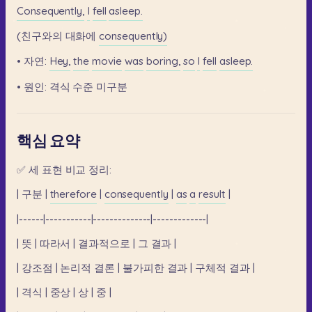
Consequently,
I
fell
asleep.
(친구와의
대화에
consequently)
•
자연:
Hey,
the
movie
was
boring,
so
I
fell
asleep.
•
원인:
격식
수준
미구분
핵심 요약
✅
세
표현
비교
정리:
|
구분
|
therefore
|
consequently
|
as
a
result
|
|------|-----------|--------------|-------------|
|
뜻
|
따라서
|
결과적으로
|
그
결과
|
|
강조점
|
논리적
결론
|
불가피한
결과
|
구체적
결과
|
|
격식
|
중상
|
상
|
중
|