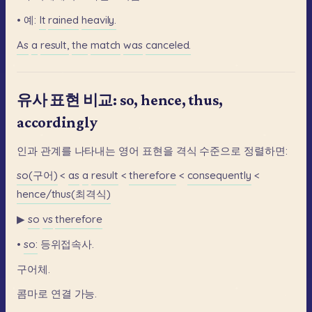
•
예:
It
rained
heavily.
As
a
result,
the
match
was
canceled.
유사 표현 비교: so, hence, thus,
accordingly
인과
관계를
나타내는
영어
표현을
격식
수준으로
정렬하면:
so(구어)
<
as
a
result
<
therefore
<
consequently
<
hence/thus(최격식)
▶
so
vs
therefore
•
so:
등위접속사.
구어체.
콤마로
연결
가능.