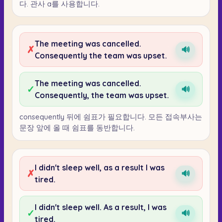
다. 관사 a를 사용합니다.
The meeting was cancelled.
✗
🔊
Consequently the team was upset.
The meeting was cancelled.
✓
🔊
Consequently, the team was upset.
consequently 뒤에 쉼표가 필요합니다. 모든 접속부사는
문장 앞에 올 때 쉼표를 동반합니다.
I didn't sleep well, as a result I was
✗
🔊
tired.
I didn't sleep well. As a result, I was
✓
🔊
tired.