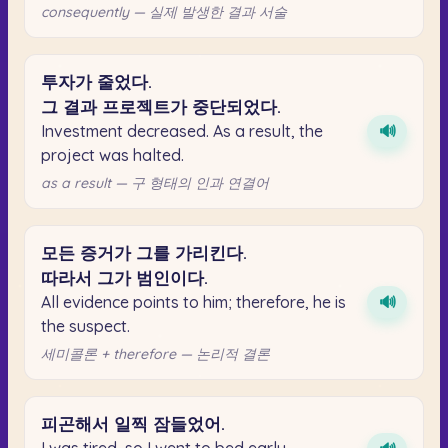
consequently — 실제 발생한 결과 서술
투자가
줄었다.
그
결과
프로젝트가
중단되었다.
Investment decreased. As a result, the
🔊
project was halted.
as a result — 구 형태의 인과 연결어
모든
증거가
그를
가리킨다.
따라서
그가
범인이다.
All evidence points to him; therefore, he is
🔊
the suspect.
세미콜론 + therefore — 논리적 결론
피곤해서
일찍
잠들었어.
I was tired, so I went to bed early.