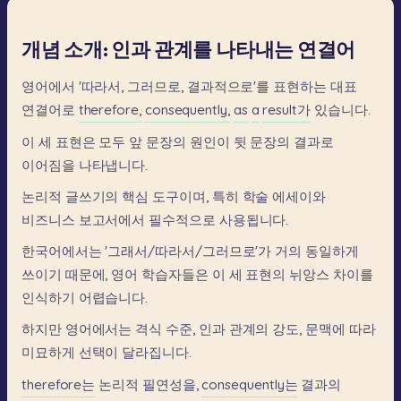
개념 소개: 인과 관계를 나타내는 연결어
영어에서
'따라서,
그러므로,
결과적으로'를
표현하는
대표
연결어로
therefore,
consequently,
as
a
result가
있습니다.
이
세
표현은
모두
앞
문장의
원인이
뒷
문장의
결과로
이어짐을
나타냅니다.
논리적
글쓰기의
핵심
도구이며,
특히
학술
에세이와
비즈니스
보고서에서
필수적으로
사용됩니다.
한국어에서는
'그래서/따라서/그러므로'가
거의
동일하게
쓰이기
때문에,
영어
학습자들은
이
세
표현의
뉘앙스
차이를
인식하기
어렵습니다.
하지만
영어에서는
격식
수준,
인과
관계의
강도,
문맥에
따라
미묘하게
선택이
달라집니다.
therefore는
논리적
필연성을,
consequently는
결과의