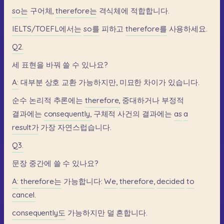
so는
구어체,
therefore는
격식체에
적합합니다.
IELTS/TOEFL에서는
so를
피하고
therefore를
사용하세요.
Q2.
세
표현을
바꿔
쓸
수
있나요?
A:
대부분
상호
교환
가능하지만,
미묘한
차이가
있습니다.
순수
논리적
추론에는
therefore,
중대하거나
부정적
결과에는
consequently,
구체적
사건의
결과에는
as
a
result가
가장
자연스럽습니다.
Q3.
문장
중간에
쓸
수
있나요?
A:
therefore는
가능합니다:
We,
therefore,
decided
to
cancel.
consequently도
가능하지만
덜
흔합니다.