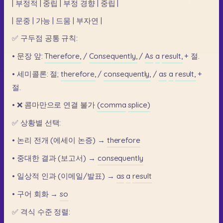
|
부정적
|
중립
|
부정
경향
|
중립
|
|
문중
|
가능
|
드뭄
|
부자연
|
✅
구두점
공통
규칙:
•
문장
앞:
Therefore,
/
Consequently,
/
As
a
result,
+
절.
•
세미콜론:
절;
therefore,
/
consequently,
/
as
a
result,
+
절.
•
❌
콤마만으로
연결
불가
(comma
splice)
✅
상황별
선택:
•
논리
전개
(에세이
논증)
→
therefore
•
중대한
결과
(보고서)
→
consequently
•
일상적
인과
(이메일/발표)
→
as
a
result
•
구어
회화
→
so
✅
격식
수준
정렬: