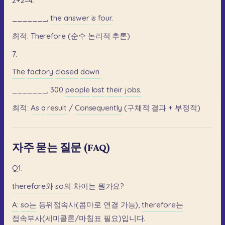
2+2=4.
_______,
the
answer
is
four.
최적:
Therefore
(순수
논리적
추론)
7.
The
factory
closed
down.
_______,
300
people
lost
their
jobs.
최적:
As
a
result
/
Consequently
(구체적
결과
+
부정적)
자주 묻는 질문 (FAQ)
Q1.
therefore와
so의
차이는
뭔가요?
A:
so는
등위접속사(콤마로
연결
가능),
therefore는
접속부사(세미콜론/마침표
필요)입니다.