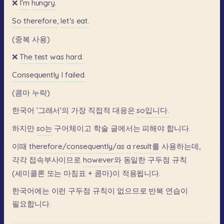
❌
I'm
hungry.
So
therefore,
let's
eat.
(중복
사용)
❌
The
test
was
hard.
Consequently
I
failed.
(콤마
누락)
한국어
'그래서'의
가장
직접적
대응은
so입니다.
하지만
so는
구어체이고
학술
글에서는
피해야
합니다.
이때
therefore/consequently/as
a
result를
사용하는데,
각각
접속부사이므로
however와
동일한
구두점
규칙
(세미콜론
또는
마침표
+
콤마)이
적용됩니다.
한국어에는
이런
구두점
규칙이
없으므로
반복
연습이
필요합니다.