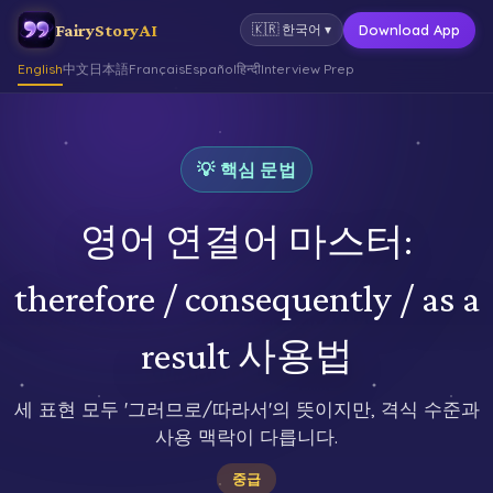
FairyStoryAI
Download App
🇰🇷
한국어
▾
English
中文
日本語
Français
Español
हिन्दी
Interview Prep
💡 핵심 문법
영어 연결어 마스터:
therefore / consequently / as a
result 사용법
세 표현 모두 '그러므로/따라서'의 뜻이지만, 격식 수준과
사용 맥락이 다릅니다.
중급