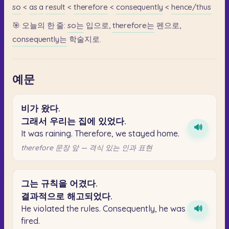
so
<
as
a
result
<
therefore
<
consequently
<
hence/thus
🎯
오늘의
한
줄:
so는
입으로,
therefore는
펜으로,
consequently는
학술지로.
예문
비가
왔다.
그래서
우리는
집에
있었다.
🔊
It was raining. Therefore, we stayed home.
therefore 문장 앞 — 격식 있는 인과 표현
그는
규칙을
어겼다.
결과적으로
해고되었다.
He violated the rules. Consequently, he was
🔊
fired.