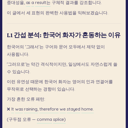
중대성을,
as
a
result는
구체적
결과를
강조합니다.
이
글에서
세
표현의
완벽한
사용법을
익혀보겠습니다.
L1 간섭 분석: 한국어 화자가 혼동하는 이유
한국어의
'그래서'는
구어와
문어
모두에서
제약
없이
사용됩니다.
'그러므로'는
약간
격식적이지만,
일상에서도
자연스럽게
쓸
수
있습니다.
이런
유연성
때문에
한국어
화자는
영어의
인과
연결어를
무작위로
선택하는
경향이
있습니다.
가장
흔한
오류
패턴:
❌
It
was
raining,
therefore
we
stayed
home.
(구두점
오류
—
comma
splice)