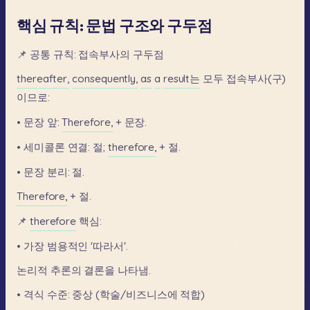
핵심 규칙: 문법 구조와 구두점
📌
공통
규칙:
접속부사의
구두점
thereafter,
consequently,
as
a
result는
모두
접속부사(구)
이므로:
•
문장
앞:
Therefore,
+
문장.
•
세미콜론
연결:
절;
therefore,
+
절.
•
문장
분리:
절.
Therefore,
+
절.
📌
therefore
핵심:
•
가장
범용적인
'따라서'.
논리적
추론의
결론을
나타냄.
•
격식
수준:
중상
(학술/비즈니스에
적합)