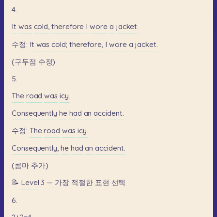
4.
It
was
cold,
therefore
I
wore
a
jacket.
수정:
It
was
cold;
therefore,
I
wore
a
jacket.
(구두점
수정)
5.
The
road
was
icy.
Consequently
he
had
an
accident.
수정:
The
road
was
icy.
Consequently,
he
had
an
accident.
(콤마
추가)
📝
Level
3
—
가장
적절한
표현
선택
6.