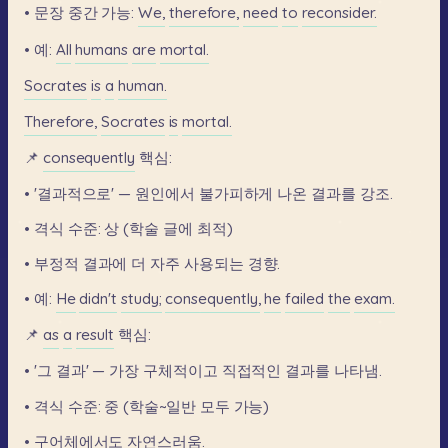
•
문장
중간
가능:
We,
therefore,
need
to
reconsider.
•
예:
All
humans
are
mortal.
Socrates
is
a
human.
Therefore,
Socrates
is
mortal.
📌
consequently
핵심:
•
'결과적으로'
—
원인에서
불가피하게
나온
결과를
강조.
•
격식
수준:
상
(학술
글에
최적)
•
부정적
결과에
더
자주
사용되는
경향.
•
예:
He
didn't
study;
consequently,
he
failed
the
exam.
📌
as
a
result
핵심:
•
'그
결과'
—
가장
구체적이고
직접적인
결과를
나타냄.
•
격식
수준:
중
(학술~일반
모두
가능)
•
구어체에서도
자연스러움.