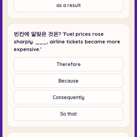
as a result
빈칸에 알맞은 것은? 'Fuel prices rose
sharply. ___, airline tickets became more
expensive.'
Therefore
Because
Consequently
So that