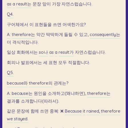
as
a
result는
문장
앞이
가장
자연스럽습니다.
Q4.
구어체에서
이
표현들을
쓰면
어색한가요?
A:
therefore는
약간
딱딱하게
들릴
수
있고,
consequently는
더
격식적입니다.
일상
회화에서는
so나
as
a
result가
자연스럽습니다.
회의나
발표에서는
세
표현
모두
적절합니다.
Q5.
because와
therefore의
관계는?
A:
because는
원인을
소개하고(왜냐하면),
therefore는
결과를
소개합니다(따라서).
같은
문장에
함께
쓰면
중복:
❌
Because
it
rained,
therefore
we
stayed.