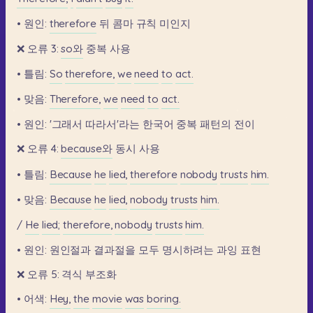
•
원인:
therefore
뒤
콤마
규칙
미인지
❌
오류
3:
so와
중복
사용
•
틀림:
So
therefore,
we
need
to
act.
•
맞음:
Therefore,
we
need
to
act.
•
원인:
'그래서
따라서'라는
한국어
중복
패턴의
전이
❌
오류
4:
because와
동시
사용
•
틀림:
Because
he
lied,
therefore
nobody
trusts
him.
•
맞음:
Because
he
lied,
nobody
trusts
him.
/
He
lied;
therefore,
nobody
trusts
him.
•
원인:
원인절과
결과절을
모두
명시하려는
과잉
표현
❌
오류
5:
격식
부조화
•
어색:
Hey,
the
movie
was
boring.