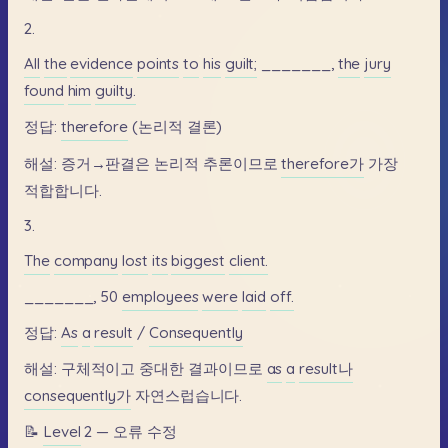
2.
All
the
evidence
points
to
his
guilt;
_______,
the
jury
found
him
guilty.
정답:
therefore
(논리적
결론)
해설:
증거→판결은
논리적
추론이므로
therefore가
가장
적합합니다.
3.
The
company
lost
its
biggest
client.
_______,
50
employees
were
laid
off.
정답:
As
a
result
/
Consequently
해설:
구체적이고
중대한
결과이므로
as
a
result나
consequently가
자연스럽습니다.
📝
Level
2
—
오류
수정