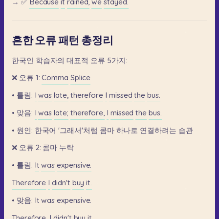
→
✅
Because
it
rained,
we
stayed.
흔한 오류 패턴 총정리
한국인
학습자의
대표적
오류
5가지:
❌
오류
1:
Comma
Splice
•
틀림:
I
was
late,
therefore
I
missed
the
bus.
•
맞음:
I
was
late;
therefore,
I
missed
the
bus.
•
원인:
한국어
'그래서'처럼
콤마
하나로
연결하려는
습관
❌
오류
2:
콤마
누락
•
틀림:
It
was
expensive.
Therefore
I
didn't
buy
it.
•
맞음:
It
was
expensive.
Therefore,
I
didn't
buy
it.