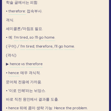
학술
글에서는
피함.
•
therefore:
접속부사.
격식.
세미콜론/마침표
필요.
•
예:
I'm
tired,
so
I'll
go
home.
(구어)
/
I'm
tired;
therefore,
I'll
go
home.
(격식)
▶
hence
vs
therefore
•
hence:
매우
격식적.
문어체
전용에
가까움.
•
'이로
인해'라는
뉘앙스.
바로
직전
원인에서
결과를
도출.
•
hence
뒤에
콤마
생략
가능:
Hence
the
problem.