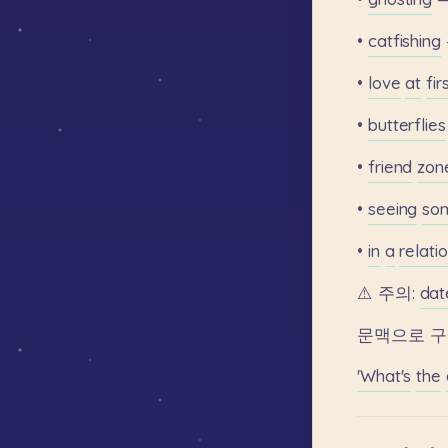
•
catfishing
•
love
at
fir
•
butterflies
•
friend
zon
•
seeing
so
•
in
a
relati
⚠️
주의:
da
문맥으로
구
'What's
the