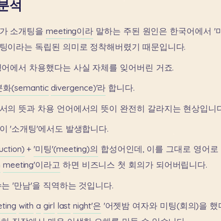
 분석
가
소개팅을
meeting이라
말하는
주된
원인은
한국어에서
'
팅이라는
독립된
의미로
정착해버렸기
때문입니다.
영어에서
차용했다는
사실
자체를
잊어버린
거죠.
화(semantic
divergence)'라
합니다.
서의
뜻과
차용
언어에서의
뜻이
완전히
갈라지는
현상입니다
이
'소개팅'에서도
발생합니다.
uction)
+
'미팅'(meeting)의
합성어인데,
이를
그대로
영어로
n
meeting'이라고
하면
비즈니스
첫
회의가
되어버립니다.
수는
'만남'을
직역하는
것입니다.
ting
with
a
girl
last
night'은
'어젯밤
여자와
미팅(회의)을
했