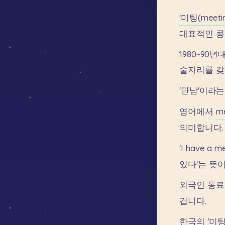
'미팅(meeti
대표적인
콩
1980~90년
술자리를
갖
'만남'이라는
영어에서
m
의미합니다.
'I
have
a
me
있다'는
뜻
외국인
동료
겁니다.
한국의
'미팅