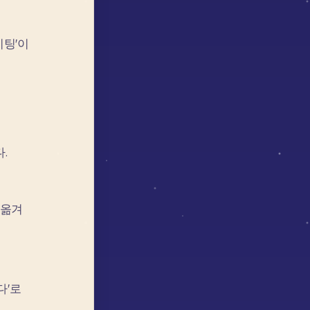
미팅'이
.
옮겨
다'로