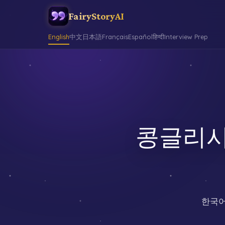
FairyStoryAI
English
中文
日本語
Français
Español
हिन्दी
Interview Prep
콩글리시 바
한국어