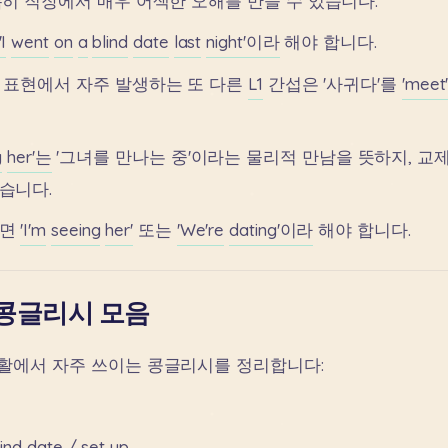
특히
직장에서
매우
어색한
오해를
만들
수
있습니다.
'I
went
on
a
blind
date
last
night'이라
해야
합니다.
표현에서
자주
발생하는
또
다른
L1
간섭은
'사귀다'를
'mee
g
her'는
'그녀를
만나는
중'이라는
물리적
만남을
뜻하지,
교
습니다.
면
'I'm
seeing
her'
또는
'We're
dating'이라
해야
합니다.
콩글리시 모음
생활에서
자주
쓰이는
콩글리시를
정리합니다:
lind
date
/
set
up