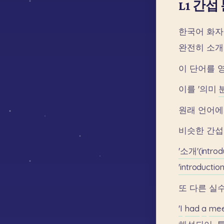
L1 간섭
한국어
화자
완전히
소개
이
단어를
이를
'의미
분
원래
언어에
비슷한
간섭
'소개'(introd
'introductio
또
다른
실
'I
had
a
mee