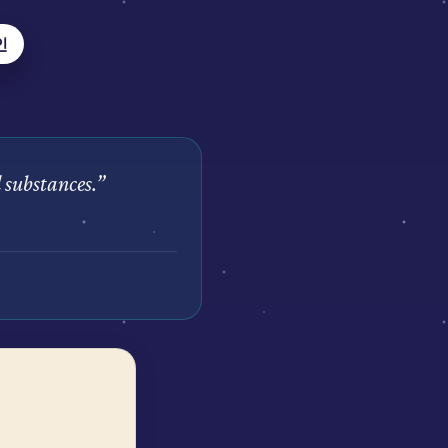
인
 substances.
”