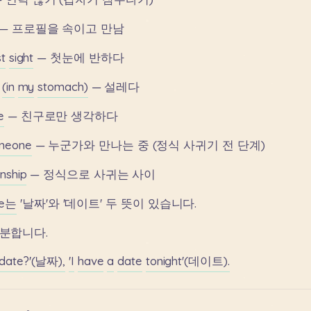
—
프로필을
속이고
만남
st
sight
—
첫눈에
반하다
(in
my
stomach)
—
설레다
e
—
친구로만
생각하다
meone
—
누군가와
만나는
중
(정식
사귀기
전
단계)
onship
—
정식으로
사귀는
사이
te는
'날짜'와
'데이트'
두
뜻이
있습니다.
분합니다.
date?'(날짜),
'I
have
a
date
tonight'(데이트).