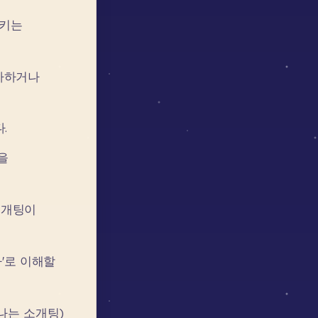
키는
사하거나
.
을
소개팅이
'로
이해할
나는
소개팅)