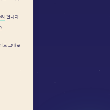
e라
합니다.
h
어로
그대로