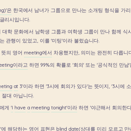
ng)'은
한국에서
남녀가
그룹으로
만나는
소개팅
형식을
가리
글리시입니다.
대
대학
문화에서
남학생
그룹과
여학생
그룹이
만나
함께
식
는
관행이
있었고,
이를
'미팅'이라
불렀습니다.
뜻의
영어
meeting에서
차용했지만,
의미는
완전히
다릅니다
eeting이라고
하면
99%의
확률로
'회의'
또는
'공식적인
만남'
eting
at
3'이라
하면
'3시에
회의가
있다'는
뜻이지,
'3시에
이
절대
아닙니다.
에게
'I
have
a
meeting
tonight'이라
하면
'야근해서
회의한다
'에
해당하는
영어
표현은
blind
date(상대를
미리
모르고
만