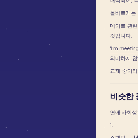
해석되어,
올바르게는
데이트
관련
것입니다.
'I'm
meetin
의미하지
않
교제
중이라
비슷한 
연애·사회
1.
소개팅
→
b