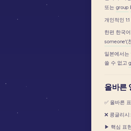
또는
group
개인적인
1:1
한편
한국어
someone'
일본에서는
쓸
수
없고
올바른 
✅
올바른
표
❌
콩글리시:
▶
핵심
표