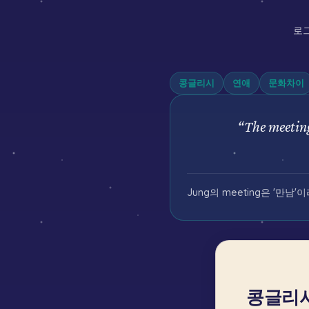
로그
콩글리시
연애
문화차이
“
The meeting
Jung의 meeting은 '만남'
콩글리시