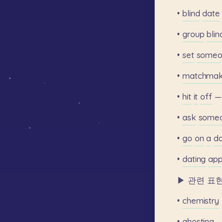
•
blind
date
•
group
blin
•
set
someo
•
matchmak
•
hit
it
off
—
•
ask
some
•
go
on
a
d
•
dating
ap
▶
관련
표현
•
chemistry
•
ghosting