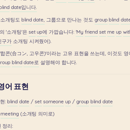
blind
date입니다.
소개팅도
blind
date,
그룹으로
만나는
것도
group
blind
dat
의
'소개팅'은
set
up에
가깝습니다:
'My
friend
set
me
up
wit
(친구가
소개팅
시켜줬어).
'합콘(合コン,
고우콘)'이라는
고유
표현을
쓰는데,
이것도
영
group
blind
date로
설명해야
합니다.
영어 표현
현:
blind
date
/
set
someone
up
/
group
blind
date
meeting
(소개팅
의미로)
현
정리: