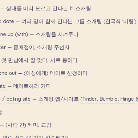
—
상대를
미리
모르고
만나는
1:1
소개팅
d
date
—
여러
명이
함께
만나는
그룹
소개팅
(한국식
'미팅')
ne
up
(with)
—
소개팅을
시켜주다
er
—
중매쟁이,
소개팅
주선자
첫
만남에서
잘
맞다,
서로
통하다
one
out
—
(이성에게)
데이트
신청하다
ate
—
데이트하러
가다
p
/
dating
site
—
소개팅
앱/사이트
(Tinder,
Bumble,
Hinge
:
—
(사람
간)
케미,
교감
—
연락
끊기
(갑자기
잠수타기)